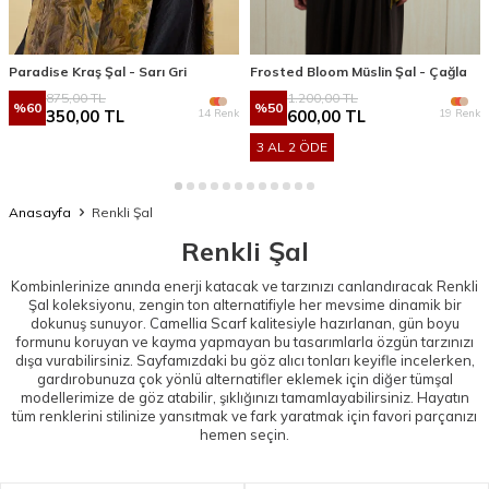
Paradise Kraş Şal - Sarı Gri
Frosted Bloom Müslin Şal - Çağla
875,00
TL
1.200,00
TL
%
60
%
50
14 Renk
19 Renk
350,00
TL
600,00
TL
3 AL 2 ÖDE
Anasayfa
Renkli Şal
Renkli Şal
Kombinlerinize anında enerji katacak ve tarzınızı canlandıracak Renkli
Şal koleksiyonu, zengin ton alternatifiyle her mevsime dinamik bir
dokunuş sunuyor. Camellia Scarf kalitesiyle hazırlanan, gün boyu
formunu koruyan ve kayma yapmayan bu tasarımlarla özgün tarzınızı
dışa vurabilirsiniz. Sayfamızdaki bu göz alıcı tonları keyifle incelerken,
gardırobunuza çok yönlü alternatifler eklemek için diğer tüm
şal
modellerimize de göz atabilir, şıklığınızı tamamlayabilirsiniz. Hayatın
tüm renklerini stilinize yansıtmak ve fark yaratmak için favori parçanızı
hemen seçin.