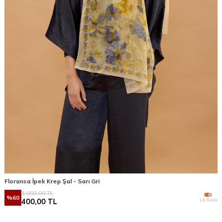
Floransa İpek Krep Şal - Sarı Gri
1.000,00
TL
%
60
14 Renk
400,00
TL