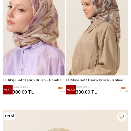
El Dikişi Soft Eşarp Brush - Pembe Sarı
El Dikişi Soft Eşarp Brush - Kahve
600,00
TL
600,00
TL
%
50
%
50
8 Renk
8 Renk
300,00
TL
300,00
TL
YENI