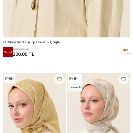
El Dikişi Soft Eşarp Brush - Çağla
600,00
TL
%
50
8 Renk
300,00
TL
YENI
YENI
Tükendi