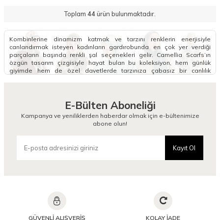
Toplam
44
ürün bulunmaktadır.
Kombinlerine dinamizm katmak ve tarzını renklerin enerjisiyle
canlandırmak isteyen kadınların gardırobunda en çok yer verdiği
parçaların başında renkli şal seçenekleri gelir. Camellia Scarfs’ın
özgün tasarım çizgisiyle hayat bulan bu koleksiyon, hem günlük
giyimde hem de özel davetlerde tarzınıza çabasız bir canlılık
kazandırır. Mevsim trendlerine uygun tonlardan oluşan geniş renk
kartelası, her stile uyum sağlayacak zengin alternatifler sunuyor.
Renkli Şal Modelleri Nelerdir?
E-Bülten Aboneliği
Moda dünyasında her kadının zevkine ve giyim alışkanlıklarına hitap
Kampanya ve yeniliklerden haberdar olmak için e-bültenimize
edebilecek zenginlikte renkli şal modelleri tasarlanmaktadır.
abone olun!
Kombinlerinde hem sadeliği hem de modern bir kontrastı bir arada
sunmak isteyenlerin ilk tercihi olan iki renkli şal modelleri, geçişli
tonları ile dikkat çeker. Benzer şekilde, iki farklı rengin kusursuz
Kayıt Ol
uyumunu yansıtan çift renkli şal modelleri, şal bağlama şeklinize göre
farklı görünümler yakalamanıza imkan tanır. Sıcak günlerin enerjisine
ayak uydurmak ve nefes alan kumaş yapısıyla hafiflemek isterseniz,
koleksiyonumuzun göz kamaştıran
Yazlık Şal
alternatiflerine göz
atabilirsiniz.
Özellikle ilkbahar ve yaz aylarında daha taze ve ferah bir görünüm
elde etmek isteyenler için soft tonların hakim olduğu açık renk şal
modelleri harika birer alternatiftir. Canlı, enerjik ve cıvıl cıvıl kombinlerin
GÜVENLİ ALIŞVERİŞ
KOLAY İADE