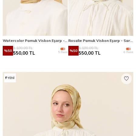
Watercolor Pamuk Viskon Eşarp - Tereyağ Sarısı
Rosalie Pamuk Viskon Eşarp - Sarı Gri
1.100,00
TL
1.100,00
TL
%
50
%
50
5 Renk
6 Renk
550,00
TL
550,00
TL
YENI