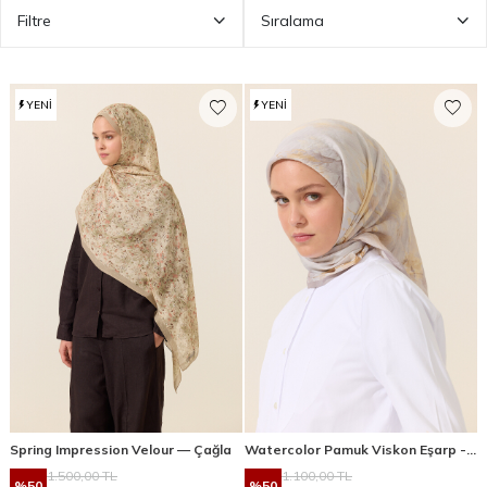
Filtre
Sıralama
YENI
YENI
Spring Impression Velour — Çağla
Watercolor Pamuk Viskon Eşarp - Gri Sarı
1.500,00
TL
1.100,00
TL
%
50
%
50