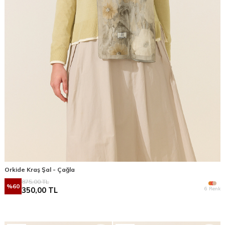
Orkide Kraş Şal - Çağla
875,00
TL
%
60
6 Renk
350,00
TL