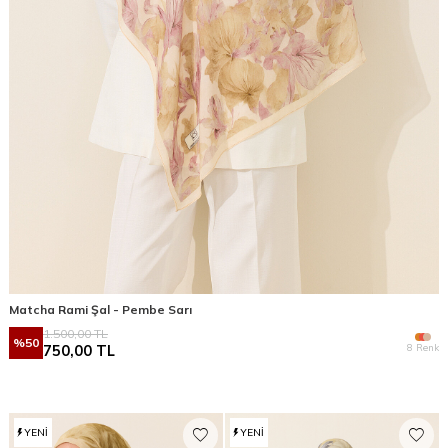
Matcha Rami Şal - Pembe Sarı
1.500,00
TL
%
50
8 Renk
750,00
TL
YENI
YENI