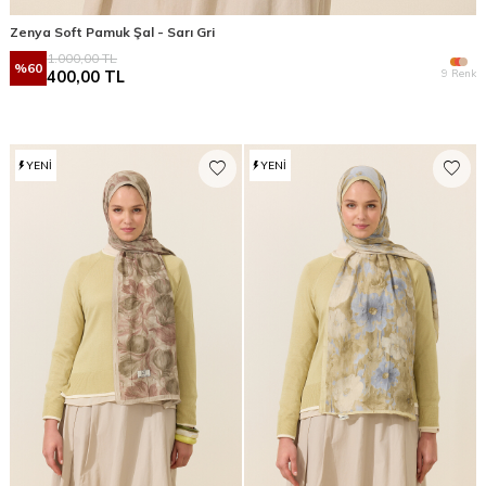
Zenya Soft Pamuk Şal - Sarı Gri
1.000,00
TL
%
60
9 Renk
400,00
TL
YENI
YENI