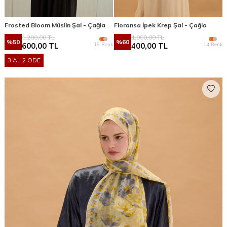
Frosted Bloom Müslin Şal - Çağla
Floransa İpek Krep Şal - Çağla
1.200,00
TL
1.000,00
TL
%
50
%
60
19 Renk
14 Renk
600,00
TL
400,00
TL
3 AL 2 ÖDE