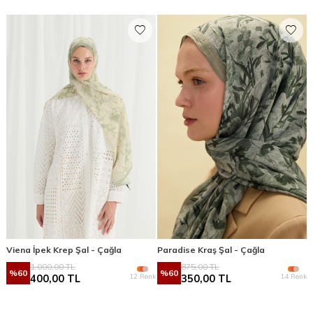
Viena İpek Krep Şal - Çağla
Paradise Kraş Şal - Çağla
1.000,00
TL
875,00
TL
%
60
%
60
12 Renk
14 Renk
400,00
TL
350,00
TL