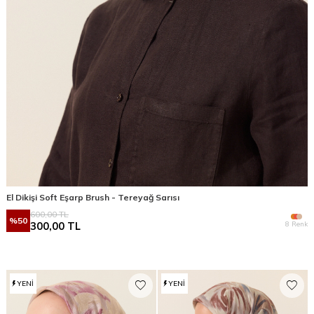
El Dikişi Soft Eşarp Brush - Tereyağ Sarısı
600,00
TL
%
50
8 Renk
300,00
TL
YENI
YENI