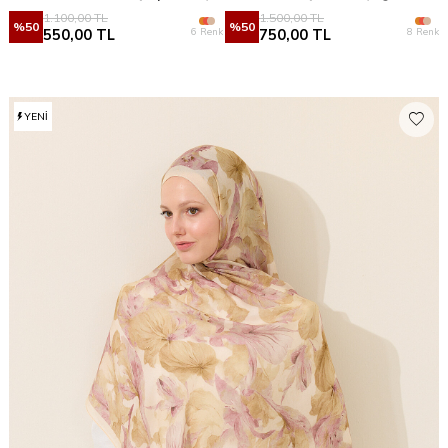
1.100,00
TL
1.500,00
TL
%
50
%
50
6 Renk
8 Renk
550,00
TL
750,00
TL
YENI