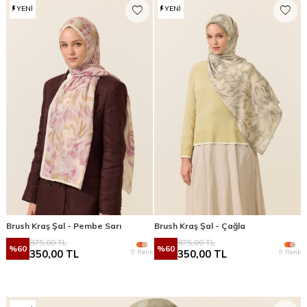
YENI
YENI
Brush Kraş Şal - Pembe Sarı
Brush Kraş Şal - Çağla
875,00
TL
875,00
TL
%
60
%
60
9 Renk
9 Renk
350,00
TL
350,00
TL