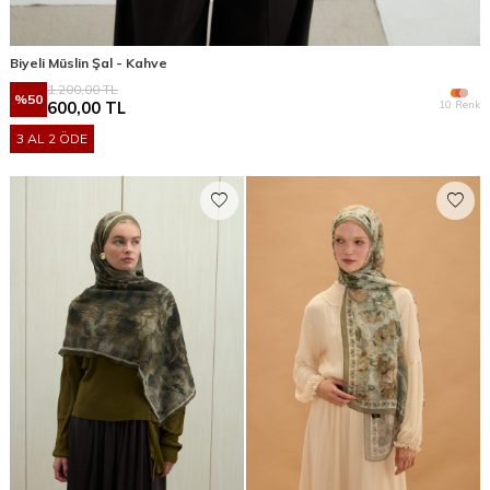
Biyeli Müslin Şal - Kahve
1.200,00
TL
%
50
10 Renk
600,00
TL
3 AL 2 ÖDE