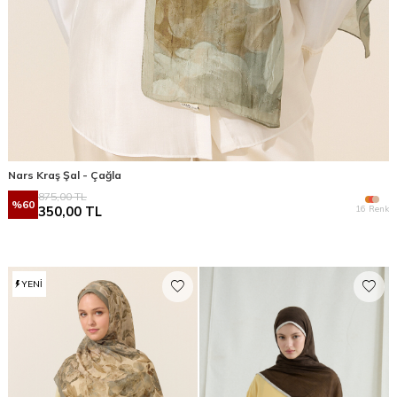
Nars Kraş Şal - Çağla
875,00
TL
%
60
16 Renk
350,00
TL
YENI