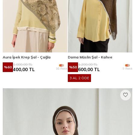
Aura İpek Krep Şal - Çağla
Dama Müslin Şal - Kahve
1.000,00
TL
1.200,00
TL
%
60
%
50
16 Renk
9 Renk
400,00
TL
600,00
TL
3 AL 2 ÖDE