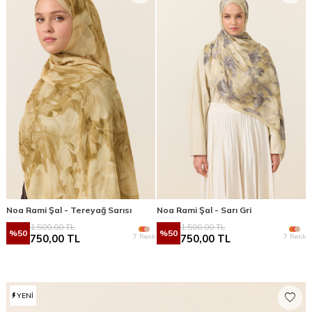
Noa Rami Şal - Tereyağ Sarısı
Noa Rami Şal - Sarı Gri
1.500,00
TL
1.500,00
TL
%
50
%
50
7 Renk
7 Renk
750,00
TL
750,00
TL
YENI