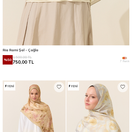
Ria Rami Şal - Çağla
1.500,00
TL
%
50
7 Renk
750,00
TL
YENI
YENI