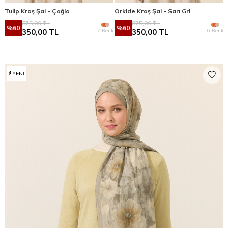
Tulip Kraş Şal - Çağla
Orkide Kraş Şal - Sarı Gri
875,00
TL
875,00
TL
%
60
%
60
7 Renk
6 Renk
350,00
TL
350,00
TL
YENI