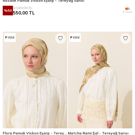
Rosalie Pamuk Viskon Eşarp - Tereyağ Sarısı
1.100,00
TL
%
50
6 Renk
550,00
TL
YENI
YENI
Flora Pamuk Viskon Eşarp - Tereyağ Sarısı
Matcha Rami Şal - Tereyağ Sarısı