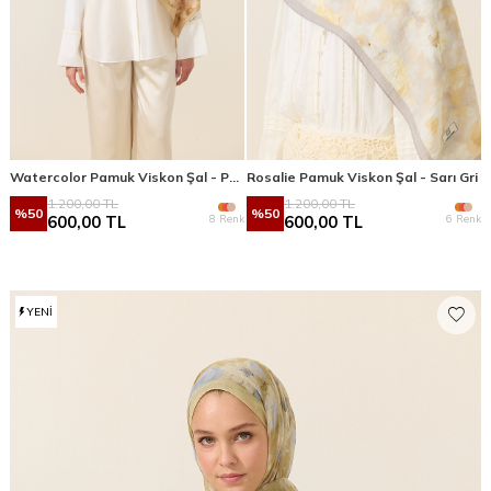
Watercolor Pamuk Viskon Şal - Pembe Sarı
Rosalie Pamuk Viskon Şal - Sarı Gri
1.200,00
TL
1.200,00
TL
%
50
%
50
8 Renk
6 Renk
600,00
TL
600,00
TL
YENI