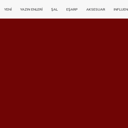
YENİ
YAZIN ENLERİ
ŞAL
EŞARP
AKSESUAR
INFLUEN