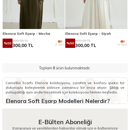
Elenora Soft Eşarp - Mocha
Elenora Soft Eşarp - Siyah
600,00
TL
600,00
TL
%
50
%
50
8 Renk
8 Renk
300,00
TL
300,00
TL
Toplam
8
ürün bulunmaktadır.
Camellia Scarfs Elenora koleksiyonu, zarafeti ve konforu ipeksi bir
dokunuşla birleştirerek stilinize zamansız bir imza atıyor. Şıklığı ve
yumuşaklığı aynı anda hissetmek için koleksiyonu hemen keşfedin.
Elenora Soft Eşarp Modelleri Nelerdir?
Elenora serisi, Camellia Scarfs’ın incelikli tasarım anlayışını en
yumuşak formda sunan seçkin bir koleksiyondur. Bu özel Elenora Soft
Eşarp modelleri, modern kadının gardırobunda hem pratiklik hem de
E-Bülten Aboneliği
asalet arayanlara hitap eden zengin bir renk skalası sunar. Kumaşın
hafifliği, gün boyu omuzlarınızda yokmuş gibi bir his yaratırken, kayma
Kampanya ve yeniliklerden haberdar olmak için e-bültenimize