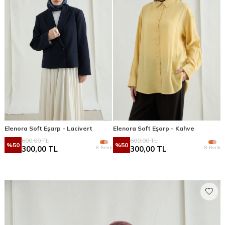
Elenora Soft Eşarp - Lacivert
Elenora Soft Eşarp - Kahve
600,00
TL
600,00
TL
%
50
%
50
8 Renk
8 Renk
300,00
TL
300,00
TL