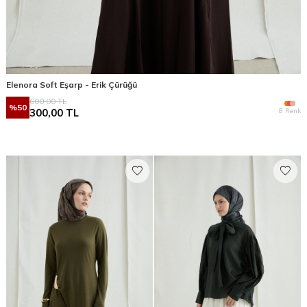
Elenora Soft Eşarp - Erik Çürüğü
600,00
TL
%
50
8 Renk
300,00
TL