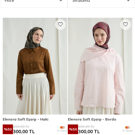
Filtre
Sıralama
Elenora Soft Eşarp - Haki
Elenora Soft Eşarp - Bordo
600,00
TL
600,00
TL
%
50
%
50
8 Renk
8 Renk
300,00
TL
300,00
TL