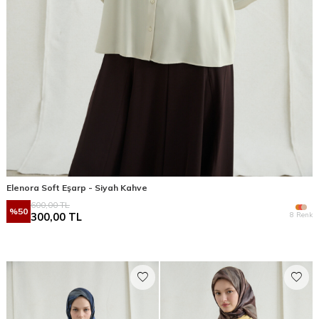
Elenora Soft Eşarp - Siyah Kahve
600,00
TL
%
50
8 Renk
300,00
TL