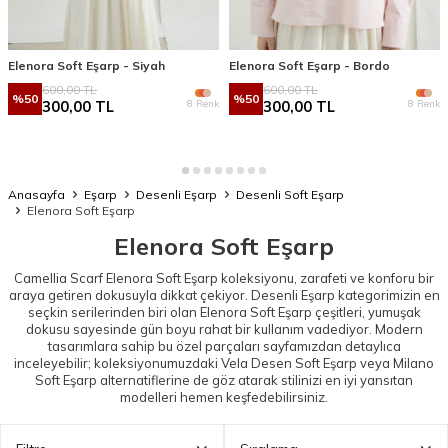
Elenora Soft Eşarp - Siyah
Elenora Soft Eşarp - Bordo
600,00
TL
600,00
TL
%
50
%
50
8 Renk
8 Renk
300,00
TL
300,00
TL
Anasayfa
Eşarp
Desenli Eşarp
Desenli Soft Eşarp
Elenora Soft Eşarp
Elenora Soft Eşarp
Camellia Scarf Elenora Soft Eşarp koleksiyonu, zarafeti ve konforu bir
araya getiren dokusuyla dikkat çekiyor.
Desenli Eşarp
kategorimizin en
seçkin serilerinden biri olan Elenora Soft Eşarp çeşitleri, yumuşak
dokusu sayesinde gün boyu rahat bir kullanım vadediyor. Modern
tasarımlara sahip bu özel parçaları sayfamızdan detaylıca
inceleyebilir; koleksiyonumuzdaki
Vela Desen Soft Eşarp
veya
Milano
Soft Eşarp
alternatiflerine de göz atarak stilinizi en iyi yansıtan
modelleri hemen keşfedebilirsiniz.