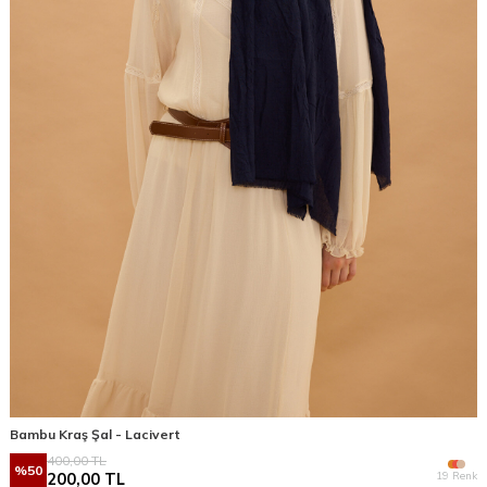
Bambu Kraş Şal - Lacivert
400,00
TL
%
50
19 Renk
200,00
TL