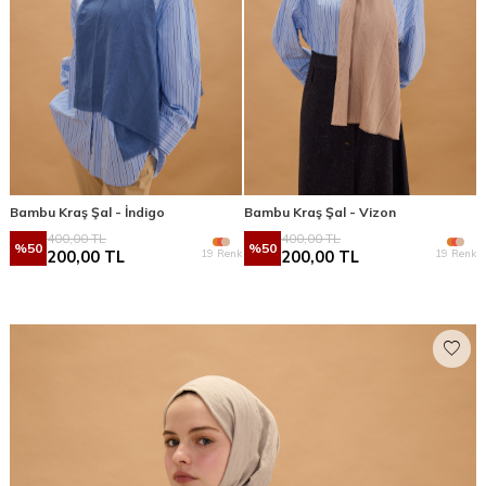
Bambu Kraş Şal - İndigo
Bambu Kraş Şal - Vizon
400,00
TL
400,00
TL
%
50
%
50
19 Renk
19 Renk
200,00
TL
200,00
TL