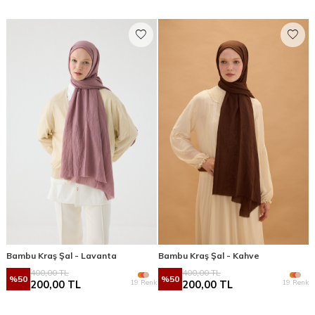
Bambu Kraş Şal - Lavanta
Bambu Kraş Şal - Kahve
400,00
TL
400,00
TL
%
50
%
50
19 Renk
19 Renk
200,00
TL
200,00
TL