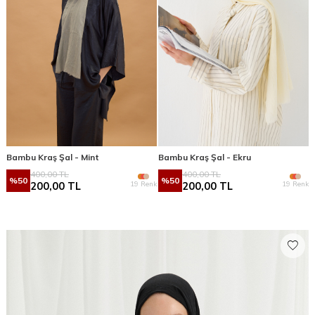
Bambu Kraş Şal - Mint
Bambu Kraş Şal - Ekru
400,00
TL
400,00
TL
%
50
%
50
19 Renk
19 Renk
200,00
TL
200,00
TL