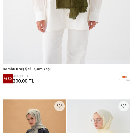
Bambu Kraş Şal - Çam Yeşili
400,00
TL
%
50
19 Renk
200,00
TL