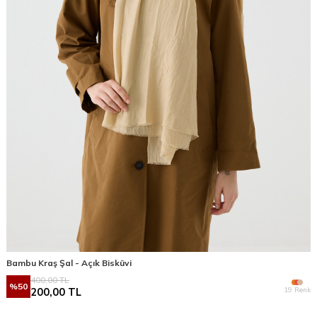
Bambu Kraş Şal - Açık Bisküvi
400,00
TL
%
50
19 Renk
200,00
TL