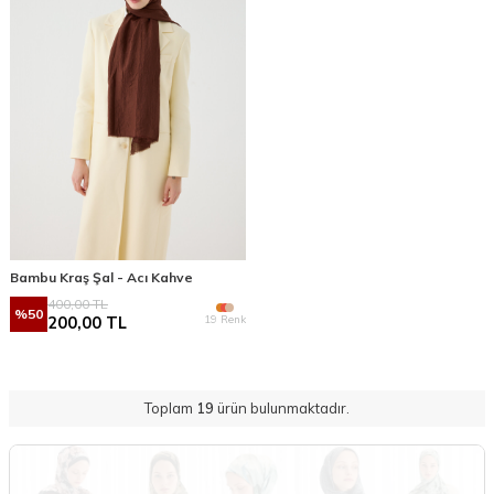
Bambu Kraş Şal - Acı Kahve
400,00
TL
%
50
19 Renk
200,00
TL
Toplam
19
ürün bulunmaktadır.