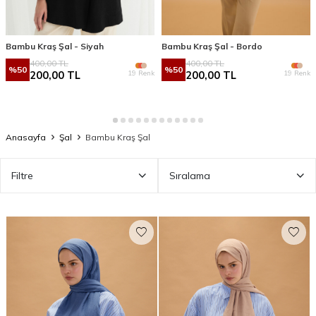
Bambu Kraş Şal - Siyah
Bambu Kraş Şal - Bordo
400,00
TL
400,00
TL
%
50
%
50
19 Renk
19 Renk
200,00
TL
200,00
TL
Anasayfa
Şal
Bambu Kraş Şal
Filtre
Sıralama