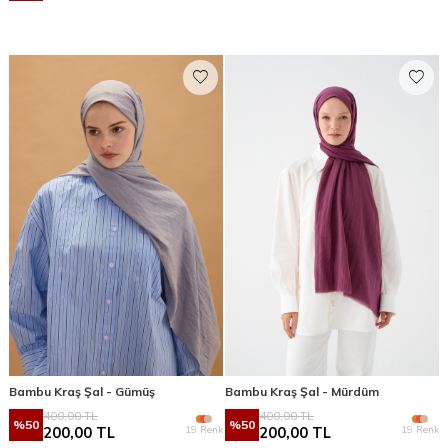
Bambu Kraş Şal - Gümüş
Bambu Kraş Şal - Mürdüm
400,00
TL
400,00
TL
%
50
%
50
19 Renk
19 Renk
200,00
TL
200,00
TL