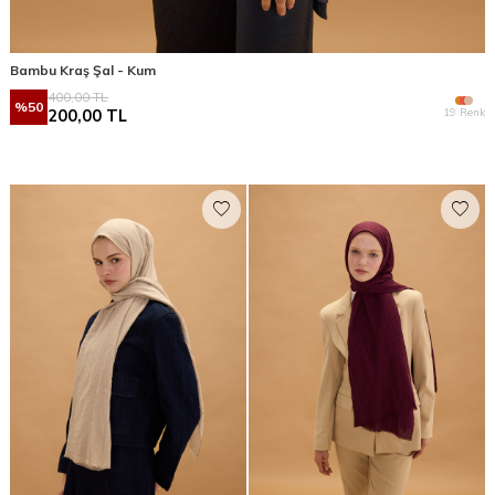
Bambu Kraş Şal - Kum
400,00
TL
%
50
19 Renk
200,00
TL