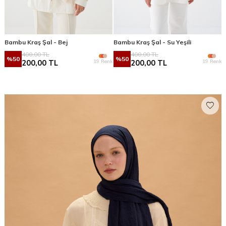
Bambu Kraş Şal - Bej
Bambu Kraş Şal - Su Yeşili
400,00
TL
400,00
TL
%
50
%
50
19 Renk
19 Renk
200,00
TL
200,00
TL