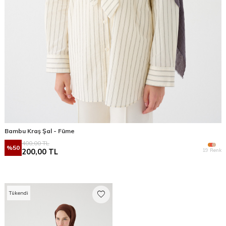
Bambu Kraş Şal - Füme
400,00
TL
%
50
19 Renk
200,00
TL
Tükendi