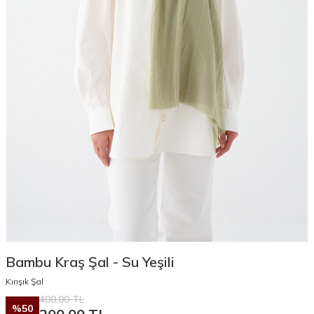
Bambu Kraş Şal - Su Yeşili
Kırışık Şal
400,00
TL
%
50