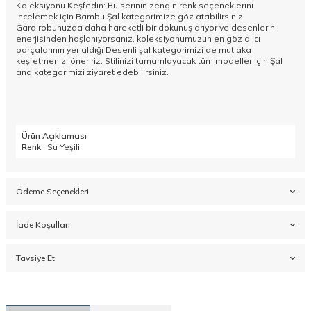
Koleksiyonu Keşfedin: Bu serinin zengin renk seçeneklerini
incelemek için
Bambu Şal
kategorimize göz atabilirsiniz.
Gardırobunuzda daha hareketli bir dokunuş arıyor ve desenlerin
enerjisinden hoşlanıyorsanız, koleksiyonumuzun en göz alıcı
parçalarının yer aldığı
Desenli şal
kategorimizi de mutlaka
keşfetmenizi öneririz. Stilinizi tamamlayacak tüm modeller için
Şal
ana kategorimizi ziyaret edebilirsiniz.
Ürün Açıklaması
Renk
: Su Yeşili
Ödeme Seçenekleri
İade Koşulları
Tavsiye Et