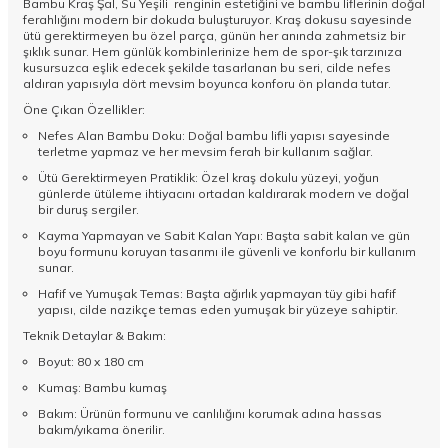
Bambu Kraş Şal, Su Yeşili renginin estetiğini ve bambu liflerinin doğal
ferahlığını modern bir dokuda buluşturuyor. Kraş dokusu sayesinde
ütü gerektirmeyen bu özel parça, günün her anında zahmetsiz bir
şıklık sunar. Hem günlük kombinlerinize hem de spor-şık tarzınıza
kusursuzca eşlik edecek şekilde tasarlanan bu seri, cilde nefes
aldıran yapısıyla dört mevsim boyunca konforu ön planda tutar.
Öne Çıkan Özellikler:
Nefes Alan Bambu Doku: Doğal bambu lifli yapısı sayesinde
terletme yapmaz ve her mevsim ferah bir kullanım sağlar.
Ütü Gerektirmeyen Pratiklik: Özel kraş dokulu yüzeyi, yoğun
günlerde ütüleme ihtiyacını ortadan kaldırarak modern ve doğal
bir duruş sergiler.
Kayma Yapmayan ve Sabit Kalan Yapı: Başta sabit kalan ve gün
boyu formunu koruyan tasarımı ile güvenli ve konforlu bir kullanım
sunar.
Hafif ve Yumuşak Temas: Başta ağırlık yapmayan tüy gibi hafif
yapısı, cilde nazikçe temas eden yumuşak bir yüzeye sahiptir.
Teknik Detaylar & Bakım:
Boyut: 80 x 180 cm
Kumaş: Bambu kumaş
Bakım: Ürünün formunu ve canlılığını korumak adına hassas
bakım/yıkama önerilir.