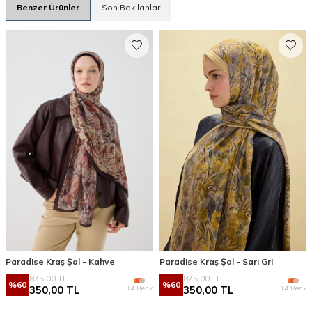
Benzer Ürünler
Son Bakılanlar
Paradise Kraş Şal - Kahve
Paradise Kraş Şal - Sarı Gri
875,00
TL
875,00
TL
%
60
%
60
14 Renk
14 Renk
350,00
TL
350,00
TL