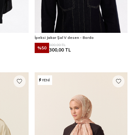
İpeksi Jakar Şal V desen - Bordo
600,00
TL
%
50
300,00
TL
YENI