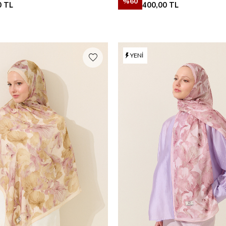
%
60
0
TL
400,00
TL
YENI