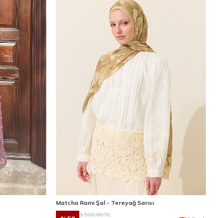
Matcha Rami Şal - Tereyağ Sarısı
1.500,00
TL