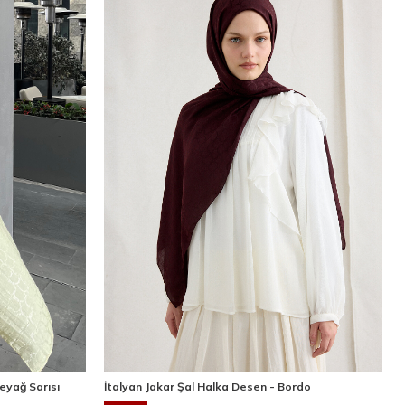
eyağ Sarısı
İtalyan Jakar Şal Halka Desen - Bordo