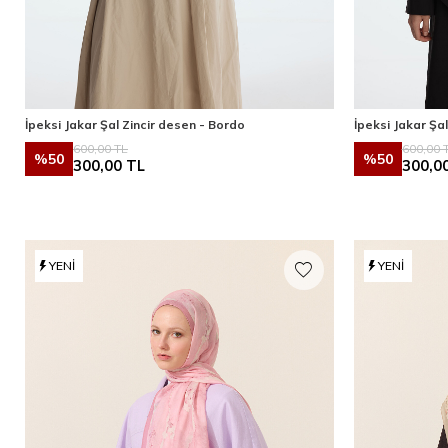
İpeksi Jakar Şal Zincir desen - Bordo
İpeksi Jakar Şal
600,00
TL
600,00
T
%
50
%
50
300,00
TL
300,0
YENI
YENI