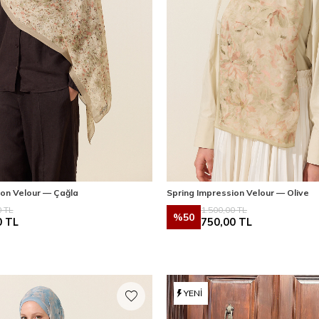
ion Velour — Çağla
Spring Impression Velour — Olive
0
TL
1.500,00
TL
%
50
0
TL
750,00
TL
YENI