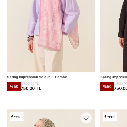
Spring Impression Velour — Pembe
Spring Impress
1.500,00
TL
1.500,0
%
50
%
50
750,00
TL
750,0
YENI
YENI