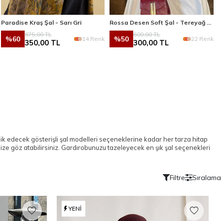
Paradise Kraş Şal - Sarı Gri
Rossa Desen Soft Şal - Tereyağ Sarısı
875,00
TL
600,00
TL
%
60
%
50
14 Renk
22 Renk
350,00
TL
300,00
TL
şlik edecek gösterişli şal modelleri seçeneklerine kadar her tarza hitap
ze göz atabilirsiniz. Gardırobunuzu tazeleyecek en şık şal seçenekleri
Filtre
Sıralama
YENI