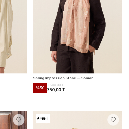
Spring Impression Stone — Somon
1.500,00
TL
%
50
750,00
TL
YENI