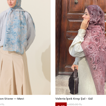
ion Stone — Mavi
Valeria İpek Krep Şal - Gül
0
TL
1.000,00
TL