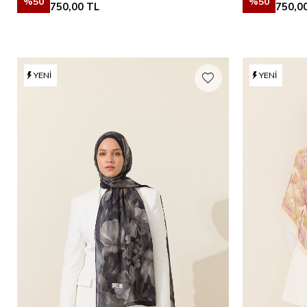
%
50
%
50
750,00
TL
750,0
YENI
YENI