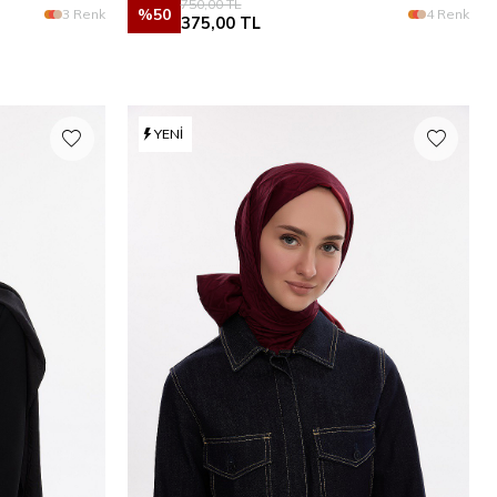
750,00
TL
%
50
3 Renk
4 Renk
375,00
TL
YENI