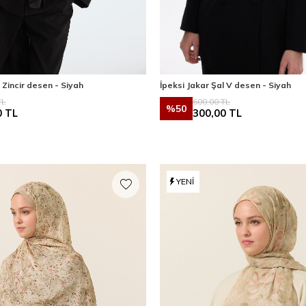
 Zincir desen - Siyah
İpeksi Jakar Şal V desen - Siyah
L
600,00
TL
%
50
0
TL
300,00
TL
YENI