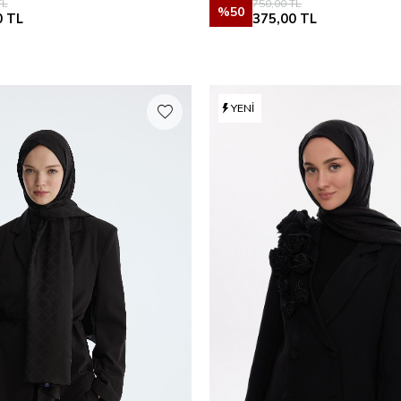
L
750,00
TL
%
50
0
TL
375,00
TL
YENI