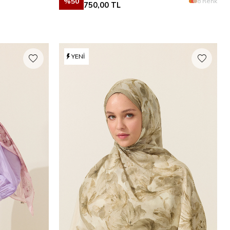
%
50
8 Renk
750,00
TL
YENI