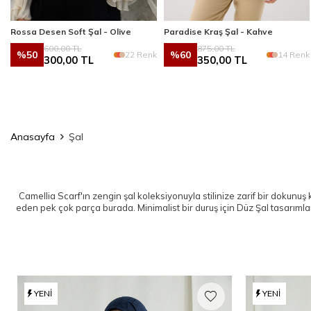
Rossa Desen Soft Şal - Olive
Paradise Kraş Şal - Kahve
600,00
TL
875,00
TL
%
50
%
60
k
22 Renk
14 Renk
300,00
TL
350,00
TL
Anasayfa
Şal
Camellia Scarf'ın zengin şal koleksiyonuyla stilinize zarif bir dokunuş
eden pek çok parça burada. Minimalist bir duruş için
Düz Şal
tasarımlar
YENI
YENI