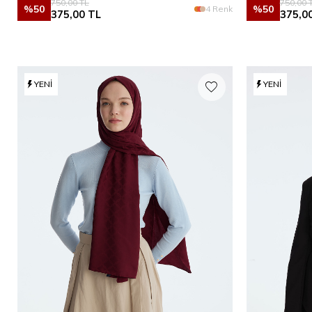
750,00
TL
750,00
T
%
50
%
50
4 Renk
375,00
TL
375,0
YENI
YENI