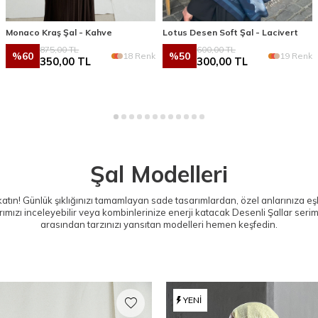
Monaco Kraş Şal - Kahve
Lotus Desen Soft Şal - Lacivert
875,00
TL
600,00
TL
%
60
%
50
18 Renk
19 Renk
350,00
TL
300,00
TL
Şal Modelleri
 katın! Günlük şıklığınızı tamamlayan sade tasarımlardan, özel anlarınıza e
ımızı inceleyebilir veya kombinlerinize enerji katacak
Desenli Şallar
serimi
arasından tarzınızı yansıtan modelleri hemen keşfedin.
YENI