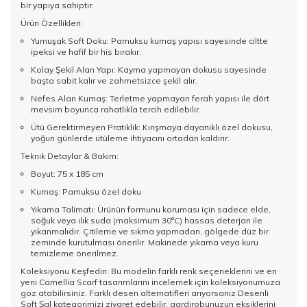
bir yapıya sahiptir.
Ürün Özellikleri:
Yumuşak Soft Doku: Pamuksu kumaş yapısı sayesinde ciltte
ipeksi ve hafif bir his bırakır.
Kolay Şekil Alan Yapı: Kayma yapmayan dokusu sayesinde
başta sabit kalır ve zahmetsizce şekil alır.
Nefes Alan Kumaş: Terletme yapmayan ferah yapısı ile dört
mevsim boyunca rahatlıkla tercih edilebilir.
Ütü Gerektirmeyen Pratiklik: Kırışmaya dayanıklı özel dokusu,
yoğun günlerde ütüleme ihtiyacını ortadan kaldırır.
Teknik Detaylar & Bakım:
Boyut: 75 x 185 cm
Kumaş: Pamuksu özel doku
Yıkama Talimatı: Ürünün formunu koruması için sadece elde,
soğuk veya ılık suda (maksimum 30°C) hassas deterjan ile
yıkanmalıdır. Çitileme ve sıkma yapmadan, gölgede düz bir
zeminde kurutulması önerilir. Makinede yıkama veya kuru
temizleme önerilmez.
Koleksiyonu Keşfedin: Bu modelin farklı renk seçeneklerini ve en
yeni
Camellia Scarf
tasarımlarını incelemek için koleksiyonumuza
göz atabilirsiniz. Farklı desen alternatifleri arıyorsanız
Desenli
Soft Şal
kategorimizi ziyaret edebilir, gardırobunuzun eksiklerini