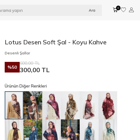
0
Ara
Lotus Desen Soft Şal - Koyu Kahve
Desenli Şallar
600,00
TL
%
50
300,00
TL
Ürünün Diğer Renkleri