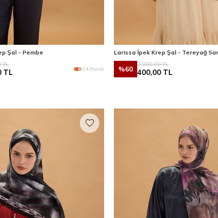
rep Şal - Pembe
Larissa İpek Krep Şal - Tereyağ Sar
0
TL
1.000,00
TL
%
60
14 Renk
0
TL
400,00
TL