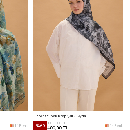
Floransa İpek Krep Şal - Siyah
1.000,00
TL
%
60
14 Renk
14 Renk
400,00
TL