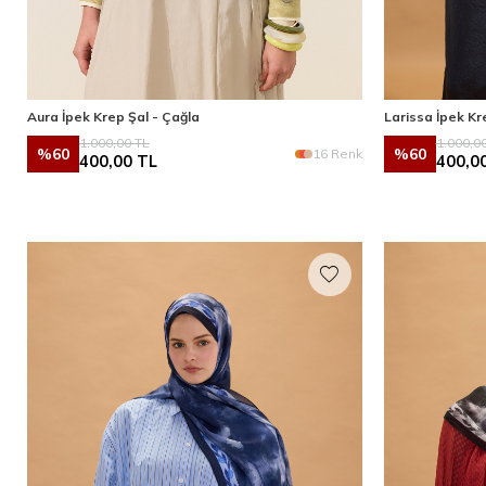
Aura İpek Krep Şal - Çağla
Larissa İpek K
1.000,00
TL
1.000,0
%
60
%
60
16 Renk
400,00
TL
400,0