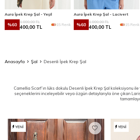
Aura İpek Krep Şal - Yeşil
Aura İpek Krep Şal - Lacivert
1.000,00
TL
1.000,00
TL
%
60
%
60
k
15 Renk
15 Renk
400,00
TL
400,00
TL
Anasayfa
Şal
Desenli İpek Krep Şal
Camellia Scarf’ın lüks dokulu Desenli İpek Krep Şal koleksiyonu ile t
seçeneklerini inceleyebilir veya özgün detaylarıyla öne çıkan
Lari
tamamlaya
YENI
YENI