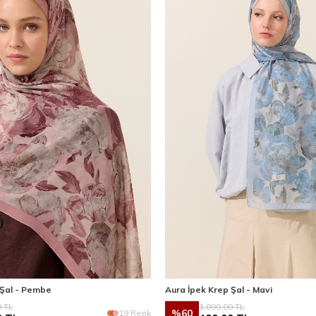
 Şal - Pembe
Aura İpek Krep Şal - Mavi
0
TL
1.000,00
TL
%
60
19 Renk