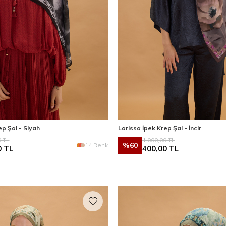
ep Şal - Siyah
Larissa İpek Krep Şal - İncir
0
TL
1.000,00
TL
%
60
14 Renk
0
TL
400,00
TL