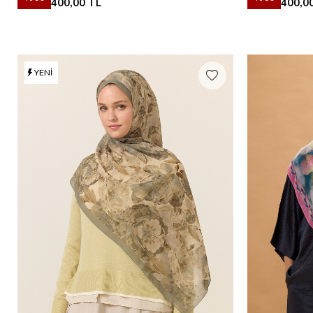
400,00
TL
400,0
YENI