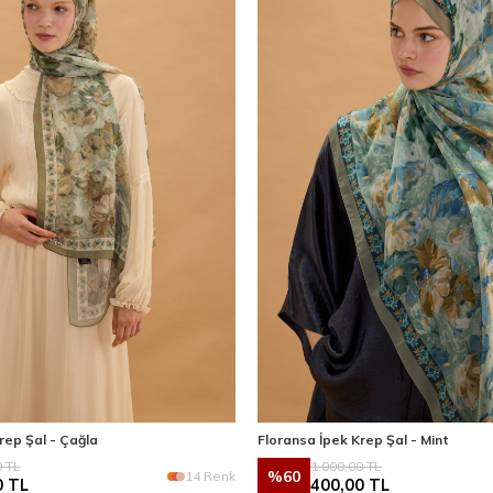
rep Şal - Çağla
Floransa İpek Krep Şal - Mint
0
TL
1.000,00
TL
%
60
14 Renk
0
TL
400,00
TL