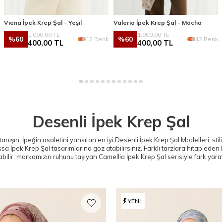
Viena İpek Krep Şal - Yeşil
Valeria İpek Krep Şal - Mocha
1.000,00
TL
1.000,00
TL
%
60
%
60
12 Renk
12 Renk
400,00
TL
400,00
TL
Desenli İpek Krep Şal
anışın. İpeğin asaletini yansıtan en iyi Desenli İpek Krep Şal Modelleri, sti
ssa İpek Krep Şal
tasarımlarına göz atabilirsiniz. Farklı tarzlara hitap eden 
bilir, markamızın ruhunu taşıyan
Camellia İpek Krep Şal
serisiyle fark yarat
YENI