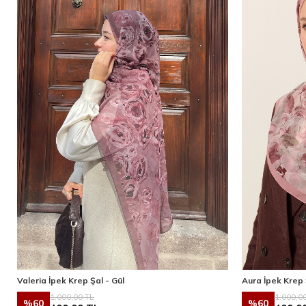
Valeria İpek Krep Şal - Gül
Aura İpek Krep
1.000,00
TL
1.000,0
%
60
%
60