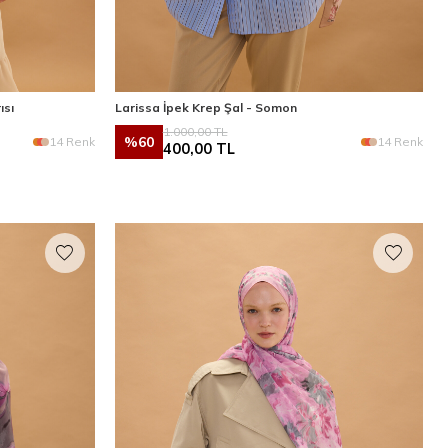
ısı
Larissa İpek Krep Şal - Somon
1.000,00
TL
%
60
14 Renk
14 Renk
400,00
TL