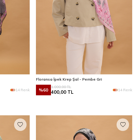
Floransa İpek Krep Şal - Pembe Gri
1.000,00
TL
%
60
14 Renk
14 Renk
400,00
TL