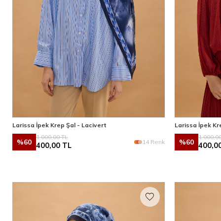
Larissa İpek Krep Şal - Lacivert
Larissa İpek Kr
1.000,00
TL
1.000,0
%
60
%
60
14 Renk
400,00
TL
400,0