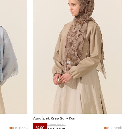
Aura İpek Krep Şal - Kum
1.000,00
TL
%
60
19 Renk
17 Renk