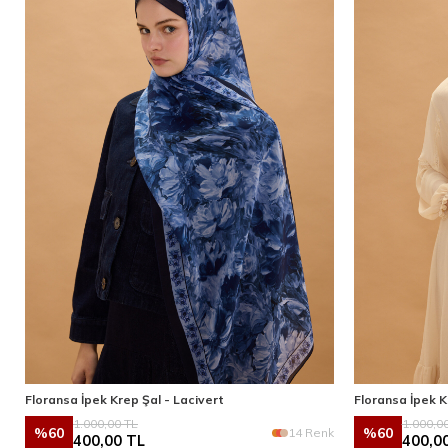
Floransa İpek Krep Şal - Lacivert
Floransa İpek K
1.000,00
TL
1.000,0
%
60
%
60
14 Renk
400,00
TL
400,0