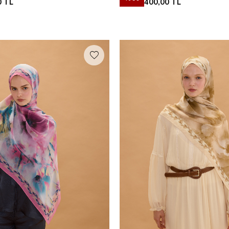
0
TL
400,00
TL