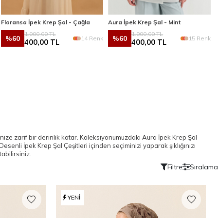
Floransa İpek Krep Şal - Çağla
Aura İpek Krep Şal - Mint
1.000,00
TL
1.000,00
TL
%
60
%
60
14 Renk
15 Renk
400,00
TL
400,00
TL
linize zarif bir derinlik katar. Koleksiyonumuzdaki
Aura İpek Krep Şal
Desenli İpek Krep Şal Çeşitleri içinden seçiminizi yaparak şıklığınızı
abilirsiniz.
Filtre
Sıralama
YENI