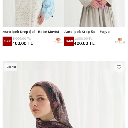
Aura İpek Krep Şal - Bebe Mavisi
Aura İpek Krep Şal - Fuşya
1.000,00
TL
1.000,00
TL
%
60
%
60
15 Renk
15 Renk
400,00
TL
400,00
TL
Tükendi