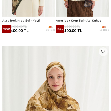
Aura İpek Krep Şal - Yeşil
Aura İpek Krep Şal - Acı Kahve
1.000,00
TL
1.000,00
TL
%
60
%
60
15 Renk
15 Renk
400,00
TL
400,00
TL