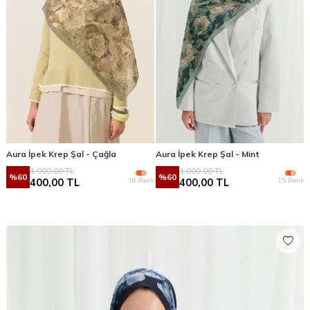
Aura İpek Krep Şal - Çağla
Aura İpek Krep Şal - Mint
1.000,00
TL
1.000,00
TL
%
60
%
60
16 Renk
15 Renk
400,00
TL
400,00
TL