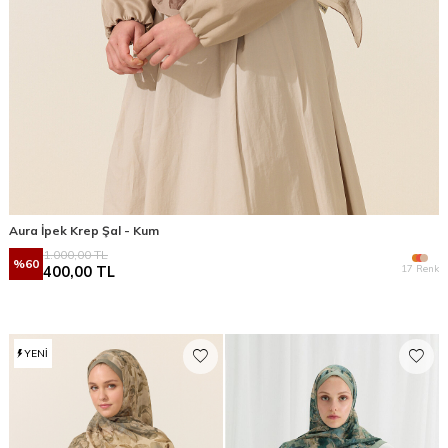
Aura İpek Krep Şal - Kum
1.000,00
TL
%
60
17 Renk
400,00
TL
YENI