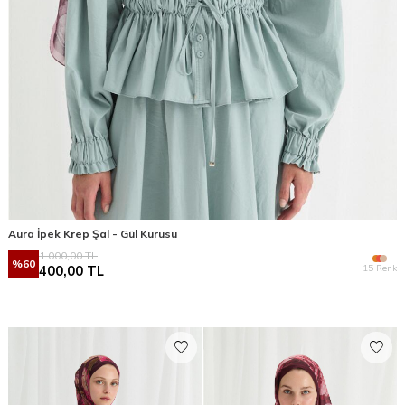
Aura İpek Krep Şal - Gül Kurusu
1.000,00
TL
%
60
15 Renk
400,00
TL