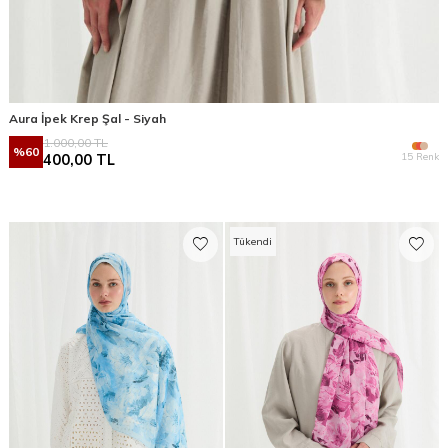
Aura İpek Krep Şal - Siyah
1.000,00
TL
%
60
15 Renk
400,00
TL
Tükendi