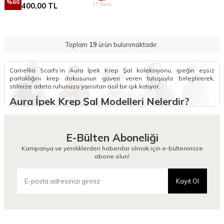
%
60
15 Renk
400,00
TL
Toplam
19
ürün bulunmaktadır.
Camellia Scarfs’ın Aura İpek Krep Şal koleksiyonu, ipeğin eşsiz
parlaklığını krep dokusunun güven veren tutuşuyla birleştirerek,
stilinize adeta ruhunuzu yansıtan asil bir ışık katıyor.
Aura İpek Krep Şal Modelleri Nelerdir?
Aura İpek Krep Şal modelleri, ipeğin lüks dokusunu krep kumaşın
karakteristik pürüzlü ve mat yüzeyiyle harmanlayan en özel
seçkilerimizden biridir. Bu koleksiyonun en belirgin özelliği, ipeğin
E-Bülten Aboneliği
zarafetini sunarken krep dokusu sayesinde başta kayma yapmayan
ve formunu gün boyu koruyan bir yapı sergilemesidir. Aura serisindeki
Kampanya ve yeniliklerden haberdar olmak için e-bültenimize
her bir tasarım, isminin hakkını vererek kullanıcısının etrafında sofistike
abone olun!
bir enerji halkası oluşturur.
Tasarımlarımızda kullanılan renk paletleri ve özgün desenler, ışığın
Kayıt Ol
açısına göre değişen ipeksi yansımalarla birleşerek şala derinlik
katar. Koleksiyonumuzda yer alan parçalar, hacimli duruşu sayesinde
sönük kalmaz ve yüz hatlarınızı en estetik şekilde çerçeveler.
Desenli
Şallar
dünyasında farklı bir duruş sergileyen bu seri, hem klasik
motiflerin ağırlığını hem de modern sanatın soyut çizgilerini tek bir