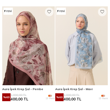
YENI
YENI
Aura İpek Krep Şal - Pembe
Aura İpek Krep Şal - Mavi
1.000,00
TL
1.000,00
TL
%
60
%
60
19 Renk
19 Renk
400,00
TL
400,00
TL