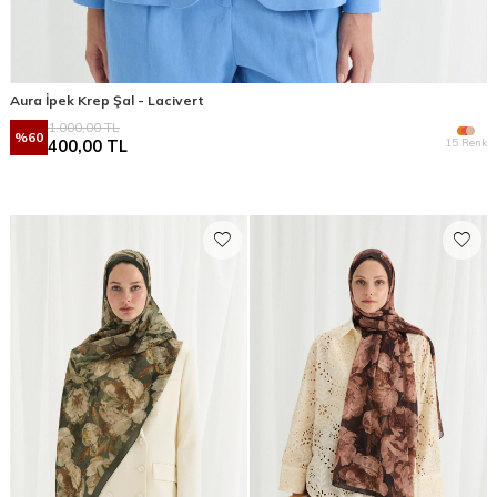
Aura İpek Krep Şal - Lacivert
1.000,00
TL
%
60
15 Renk
400,00
TL