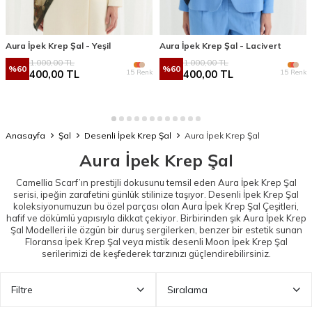
Aura İpek Krep Şal - Yeşil
Aura İpek Krep Şal - Lacivert
1.000,00
TL
1.000,00
TL
%
60
%
60
15 Renk
15 Renk
400,00
TL
400,00
TL
Anasayfa
Şal
Desenli İpek Krep Şal
Aura İpek Krep Şal
Aura İpek Krep Şal
Camellia Scarf’ın prestijli dokusunu temsil eden Aura İpek Krep Şal
serisi, ipeğin zarafetini günlük stilinize taşıyor.
Desenli İpek Krep Şal
koleksiyonumuzun bu özel parçası olan Aura İpek Krep Şal Çeşitleri,
hafif ve dökümlü yapısıyla dikkat çekiyor. Birbirinden şık Aura İpek Krep
Şal Modelleri ile özgün bir duruş sergilerken, benzer bir estetik sunan
Floransa İpek Krep Şal
veya mistik desenli
Moon İpek Krep Şal
serilerimizi de keşfederek tarzınızı güçlendirebilirsiniz.
Filtre
Sıralama