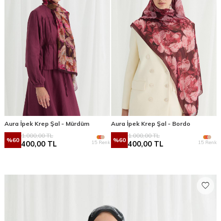
Aura İpek Krep Şal - Mürdüm
Aura İpek Krep Şal - Bordo
1.000,00
TL
1.000,00
TL
%
60
%
60
15 Renk
15 Renk
400,00
TL
400,00
TL