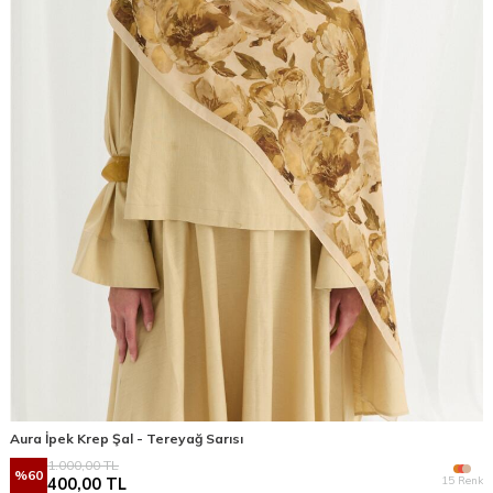
Aura İpek Krep Şal - Tereyağ Sarısı
1.000,00
TL
%
60
15 Renk
400,00
TL