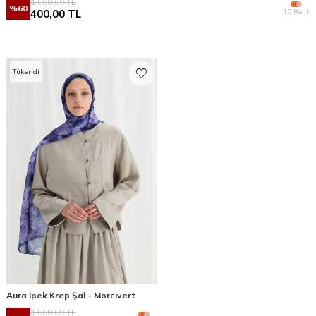
1.000,00
TL
%
60
15 Renk
400,00
TL
Tükendi
Aura İpek Krep Şal - Morcivert
1.000,00
TL