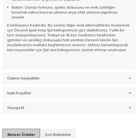
Bakım: Ürünün formunu, ipeksi dokusunu ve renk canlılığını
korumak adına hassas yıkama veya elde yıkama yapılması
önerilir.
Koleksiyonu Keşfedin: Bu serinin diğer renk alternatiflerini incelemek
için
Desenli İpek Krep Şal
kategorimize göz atabilirsiniz. Farklı bir
tarz arayışındaysanız, Türkiye’ye ilk kez markamız tarafından
getirilen ve yenilikçi dokusuyla fark yaratan
Desenli Müslin Şal
modellerimizi mutlaka keşfetmenizi öneririz. Stilinizi tamamlayacak
tüm seçenekler için
Şal
ana kategorimizi ziyaret etmeyi unutmayın.
Ödeme Seçenekleri
İade Koşulları
Tavsiye Et
Benzer Ürünler
Son Bakılanlar