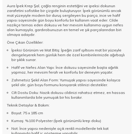
Aura İpek Krep Şal, çağla renginin estetiğini ve ipeksi dokunun
zarafetini sofistike bir çizgide buluşturuyor. İpek görünümlü ancak
mat yüzeyiyle modern bir duruş sergileyen bu parça, ince ve hafif
yapısı sayesinde gün boyu konforlu bir kullanım vaat eder. Cilde
nazikçe temas eden dokusu ve her mevsim kullanıma uygun nefes
alan kumaşıyla, gardırobunuzun en temel ve şık parçalarından biri
olmaya adaydır.
Öne Çıkan Özellikler:
İpeksi Görünüm ve Mat Bitiş: İpeğin zarif ışıltısını mat bir yüzeyle
dengeleyerek hem günlük hem de özel kombinlerinizde ağırbaşlı
bir şıklık sunar.
Hafif ve Nefes Alan Yapı: İnce dokusu sayesinde başta ağırlık
yapmaz, her mevsim ferah ve konforlu bir deneyim yaşatır.
Zahmetsiz Şekil Alan Form: Yumuşak yapısı sayesinde kolayca
şekil alır, gün boyu formunu koruyarak stilinizi destekler.
Cilt Dostu Doku: Nazik dokusu cildinizi rahatsız etmez, en hassas
kullanımlarda bile yumuşak bir his bırakır.
Teknik Detaylar & Bakım:
Boyut: 75 x 185 cm
Kumaş: %100 Polyester (İpek görünümlü krep doku)
Not: İnce yapısı nedeniyle açık renkli modellerde tek kat
kullanımda hafif iç gösterme yapabilir.