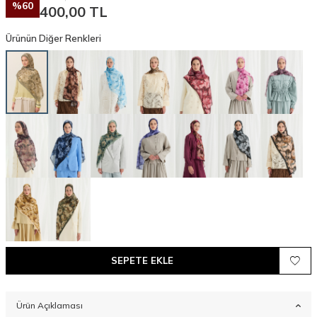
%
60
400,00
TL
Ürünün Diğer Renkleri
SEPETE EKLE
Ürün Açıklaması