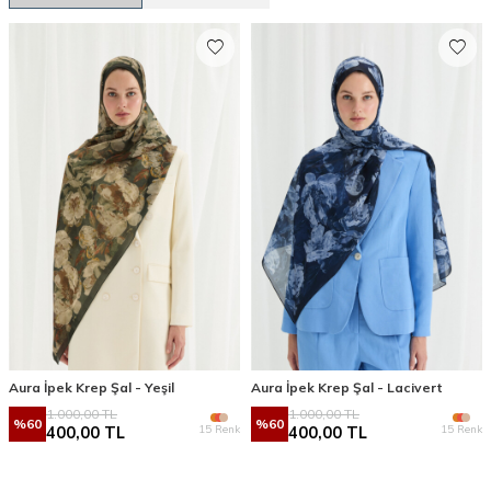
Aura İpek Krep Şal - Yeşil
Aura İpek Krep Şal - Lacivert
1.000,00
TL
1.000,00
TL
%
60
%
60
15 Renk
15 Renk
400,00
TL
400,00
TL