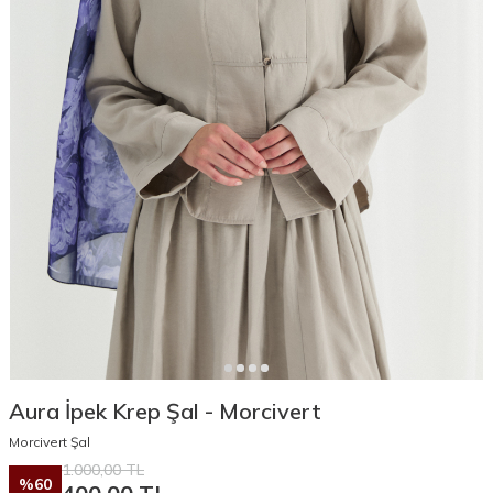
Aura İpek Krep Şal - Morcivert
Morcivert Şal
1.000,00
TL
%
60