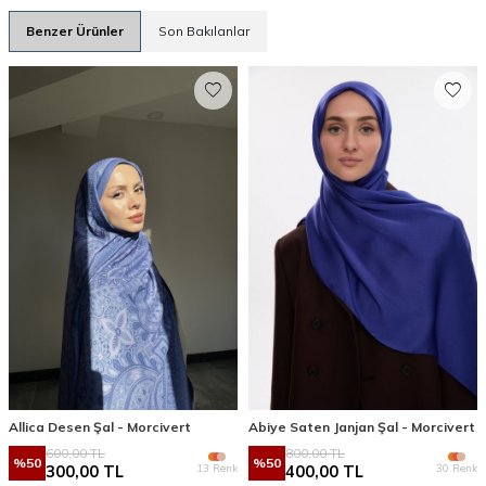
Benzer Ürünler
Son Bakılanlar
Allica Desen Şal - Morcivert
Abiye Saten Janjan Şal - Morcivert
600,00
TL
800,00
TL
%
50
%
50
13 Renk
30 Renk
300,00
TL
400,00
TL