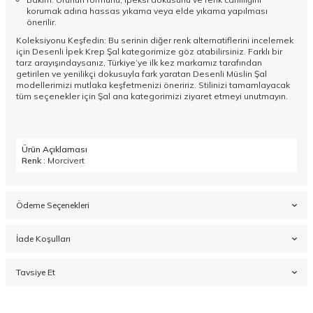
korumak adına hassas yıkama veya elde yıkama yapılması
önerilir.
Koleksiyonu Keşfedin: Bu serinin diğer renk alternatiflerini incelemek
için
Desenli İpek Krep Şal
kategorimize göz atabilirsiniz. Farklı bir
tarz arayışındaysanız, Türkiye’ye ilk kez markamız tarafından
getirilen ve yenilikçi dokusuyla fark yaratan
Desenli Müslin Şal
modellerimizi mutlaka keşfetmenizi öneririz. Stilinizi tamamlayacak
tüm seçenekler için
Şal
ana kategorimizi ziyaret etmeyi unutmayın.
Ürün Açıklaması
Renk
: Morcivert
Ödeme Seçenekleri
İade Koşulları
Tavsiye Et