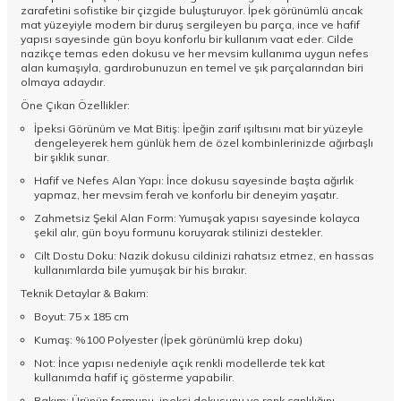
zarafetini sofistike bir çizgide buluşturuyor. İpek görünümlü ancak
mat yüzeyiyle modern bir duruş sergileyen bu parça, ince ve hafif
yapısı sayesinde gün boyu konforlu bir kullanım vaat eder. Cilde
nazikçe temas eden dokusu ve her mevsim kullanıma uygun nefes
alan kumaşıyla, gardırobunuzun en temel ve şık parçalarından biri
olmaya adaydır.
Öne Çıkan Özellikler:
İpeksi Görünüm ve Mat Bitiş: İpeğin zarif ışıltısını mat bir yüzeyle
dengeleyerek hem günlük hem de özel kombinlerinizde ağırbaşlı
bir şıklık sunar.
Hafif ve Nefes Alan Yapı: İnce dokusu sayesinde başta ağırlık
yapmaz, her mevsim ferah ve konforlu bir deneyim yaşatır.
Zahmetsiz Şekil Alan Form: Yumuşak yapısı sayesinde kolayca
şekil alır, gün boyu formunu koruyarak stilinizi destekler.
Cilt Dostu Doku: Nazik dokusu cildinizi rahatsız etmez, en hassas
kullanımlarda bile yumuşak bir his bırakır.
Teknik Detaylar & Bakım:
Boyut: 75 x 185 cm
Kumaş: %100 Polyester (İpek görünümlü krep doku)
Not: İnce yapısı nedeniyle açık renkli modellerde tek kat
kullanımda hafif iç gösterme yapabilir.
Bakım: Ürünün formunu, ipeksi dokusunu ve renk canlılığını