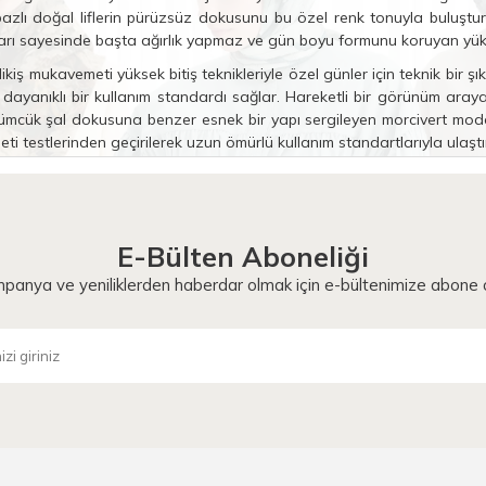
 bazlı doğal liflerin pürüzsüz dokusunu bu özel renk tonuyla buluştur
yapıları sayesinde başta ağırlık yapmaz ve gün boyu formunu koruyan yük
ikiş mukavemeti yüksek bitiş teknikleriyle özel günler için teknik bir ş
ayanıklı bir kullanım standardı sağlar. Hareketli bir görünüm arayan 
ümcük şal
dokusuna benzer esnek bir yapı sergileyen morcivert model
eti testlerinden geçirilerek uzun ömürlü kullanım standartlarıyla ulaştı
r?
itesine, dokuma sıklığına ve ipek ya da krep gibi materyallerin piyasa
korumasını sağlayan özel terbiye işlemlerinin ve dikiş dayanıklılığının
E-Bülten Aboneliği
 yüksek ışık haslığına sahip boyama teknikleri temel teknik kriter o
panya ve yeniliklerden haberdar olmak için e-bültenimize abone o
 ömrü sayesinde bütçeye uzun vadeli bir yatırım değeri kazandırır.
eğerine ve hassas dokuma süreçlerine bağlı olarak standart modellerden
ştırması yapanlar için farklı işçilik süreçleri nedeniyle değişik fiyat sk
 tasarım tekniklerine göre web sitemizde güncel verilerle paylaşılm
ası çerçevesinde kullanıcıya ulaştırılır. Morcivert şal fiyatı, her üret