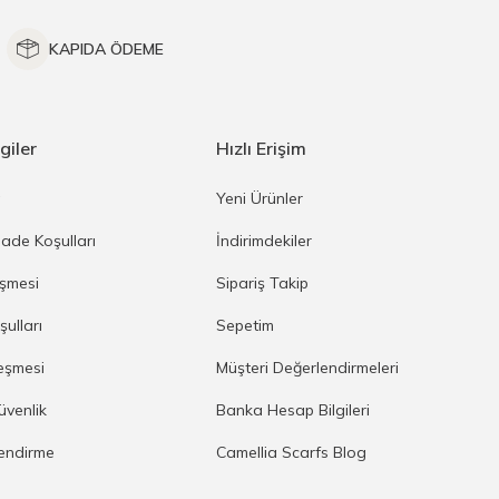
KAPIDA ÖDEME
giler
Hızlı Erişim
a
Yeni Ürünler
İade Koşulları
İndirimdekiler
eşmesi
Sipariş Takip
şulları
Sepetim
eşmesi
Müşteri Değerlendirmeleri
Güvenlik
Banka Hesap Bilgileri
lendirme
Camellia Scarfs Blog