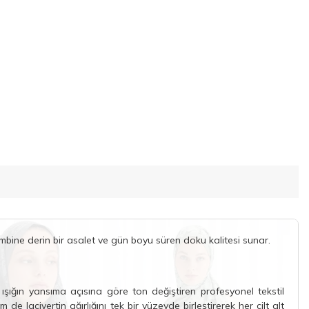
kombine derin bir asalet ve gün boyu süren doku kalitesi sunar.
 ışığın yansıma açısına göre ton değiştiren profesyonel tekstil
e lacivertin ağırlığını tek bir yüzeyde birleştirerek her cilt alt