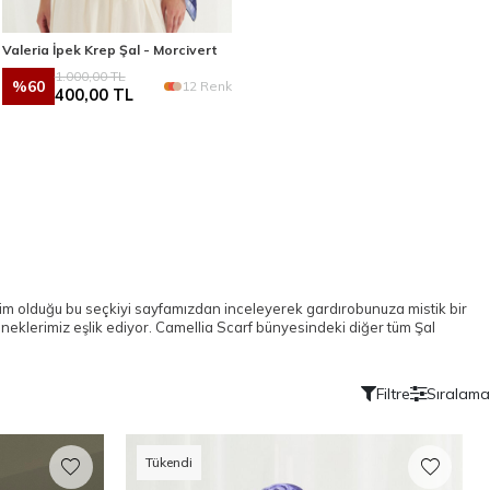
Valeria İpek Krep Şal - Morcivert
1.000,00
TL
%
60
12 Renk
400,00
TL
hakim olduğu bu seçkiyi sayfamızdan inceleyerek gardırobunuza mistik bir
eklerimiz eşlik ediyor. Camellia Scarf bünyesindeki diğer tüm
Şal
Filtre
Sıralama
Tükendi