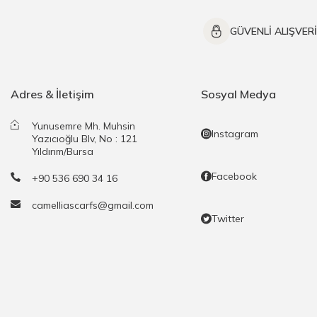
GÜVENLİ ALIŞVER
Adres & İletişim
Sosyal Medya
Yunusemre Mh. Muhsin
Instagram
Yazıcıoğlu Blv, No : 121
Yıldırım/Bursa
Facebook
+90 536 690 34 16
camelliascarfs@gmail.com
Twitter