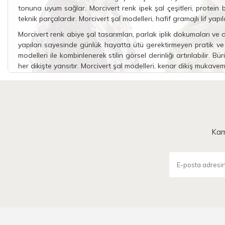
tonuna uyum sağlar. Morcivert renk ipek şal çeşitleri, protein
teknik parçalardır. Morcivert şal modelleri, hafif gramajlı lif 
Morcivert renk abiye şal tasarımları, parlak iplik dokumaları ve d
yapıları sayesinde günlük hayatta ütü gerektirmeyen pratik ve d
modelleri ile kombinlenerek stilin görsel derinliği artırılabilir.
Bür
her dikişte yansıtır. Morcivert şal modelleri, kenar dikiş mukavem
Morcivert Şal Fiyatları Nelerdi
Morcivert şal fiyatı, üretimde kullanılan ipliklerin hammadde kal
Scarfs morcivert şal fiyatı, ürünlerin yıkama sonrasında formunu 
şal fiyatı belirlenirken, rengin özgün tonunu uzun süre koruyan
Kam
politikası, kullanılan mukavemetli liflerin sunduğu uzun kullanım
Morcivert renk ipek şal fiyatları, doğal ipek liflerinin piyasa d
kullanıcılar için
janjan şal
alternatifleri, morcivert şal fiyatı ara
sezonluk koleksiyonların kumaş gramajlarına ve uygulanan özel
kalitesi ve mukavemetli kenar işçiliğiyle şeffaf bir fiyat politik
yüksek standartlı aksesuar alımı imkanı sağlar.