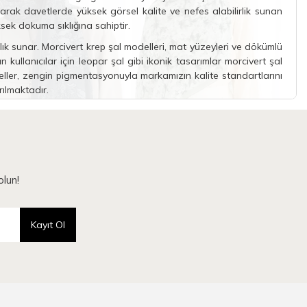
arak davetlerde yüksek görsel kalite ve nefes alabilirlik sunan
sek dokuma sıklığına sahiptir.
ıklık sunar. Morcivert krep şal modelleri, mat yüzeyleri ve dökümlü
kullanıcılar için
leopar şal
gibi ikonik tasarımlar morcivert şal
ler, zengin pigmentasyonuyla markamızın kalite standartlarını
rılmaktadır.
 maliyetlerine göre şeffaf teknik kriterlerle belirlenir. Camellia
 maliyetlerini kapsayan profesyonel bir yapıya sahiptir. Morcivert
larak kabul edilir. Morcivert şal modelleri için uygulanan fiyat
lun!
 farklı bir baremde belirlenmiştir. İnce ve şeffaf bir doku arayan
alalarına sahip teknik seçeneklerdir. Morcivert şal fiyatlandırması,
Kayıt Ol
aktadır. Camellia Scarfs morcivert şal ürünleri, solmayan renk
im aşamasında kaliteyi ve dayanıklılığı savunarak her bütçeye uygun