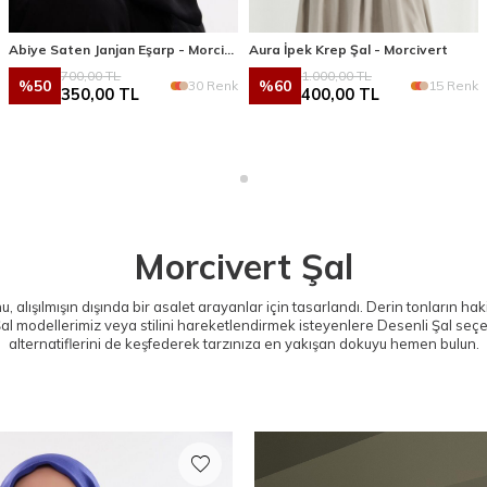
Abiye Saten Janjan Eşarp - Morcivert
Aura İpek Krep Şal - Morcivert
700,00
TL
1.000,00
TL
%
50
%
60
30 Renk
15 Renk
350,00
TL
400,00
TL
Morcivert Şal
, alışılmışın dışında bir asalet arayanlar için tasarlandı. Derin tonların 
al
modellerimiz veya stilini hareketlendirmek isteyenlere
Desenli Şal
seçen
alternatiflerini de keşfederek tarzınıza en yakışan dokuyu hemen bulun.