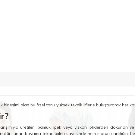
ik birleşimi olan bu özel tonu yüksek teknik liflerle buluşturarak her 
ir?
karışımıyla üretilen, pamuk, ipek veya viskon ipliklerden dokunan ve
inliği sunan boyama teknolojileri sayesinde hem morun canlılığını hem d