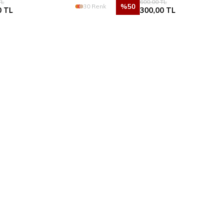
L
600,00
TL
%
50
30 Renk
0
TL
300,00
TL