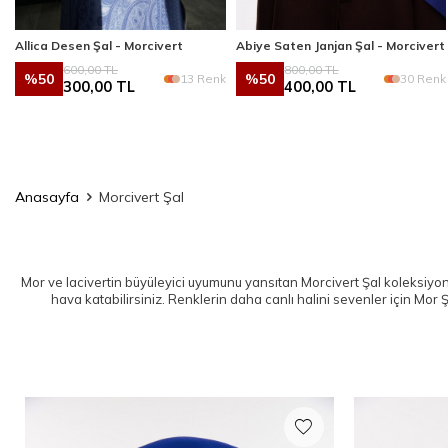
Allica Desen Şal - Morcivert
Abiye Saten Janjan Şal - Morcivert
600,00
TL
800,00
TL
%
50
%
50
13 Renk
30 Renk
300,00
TL
400,00
TL
Anasayfa
Morcivert Şal
Mor ve lacivertin büyüleyici uyumunu yansıtan Morcivert Şal koleksiyonu
hava katabilirsiniz. Renklerin daha canlı halini sevenler için
Mor Ş