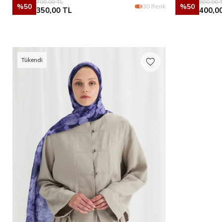
700,00
TL
800,00
T
%
50
%
50
30 Renk
350,00
TL
400,0
Tükendi