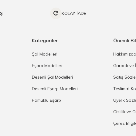
İŞ
KOLAY İADE
Kategoriler
Önemli Bil
Şal Modelleri
Hakkımızd
Eşarp Modelleri
Garanti ve 
Desenli Şal Modelleri
Satış Sözl
Desenli Eşarp Modelleri
Teslimat Ko
Pamuklu Eşarp
Üyelik Sözl
Gizlilik ve 
Çerez Bilgi