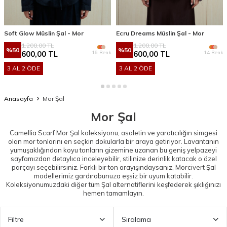
Soft Glow Müslin Şal - Mor
Ecru Dreams Müslin Şal - Mor
1.200,00
TL
1.200,00
TL
%
50
%
50
16 Renk
14 Renk
600,00
TL
600,00
TL
3 AL 2 ÖDE
3 AL 2 ÖDE
Anasayfa
Mor Şal
Mor Şal
Camellia Scarf Mor Şal koleksiyonu, asaletin ve yaratıcılığın simgesi
olan mor tonlarını en seçkin dokularla bir araya getiriyor. Lavantanın
yumuşaklığından koyu tonların gizemine uzanan bu geniş yelpazeyi
sayfamızdan detaylıca inceleyebilir, stilinize derinlik katacak o özel
parçayı seçebilirsiniz. Farklı bir ton arayışındaysanız,
Morcivert Şal
modellerimiz gardırobunuza eşsiz bir uyum katabilir.
Koleksiyonumuzdaki diğer tüm
Şal
alternatiflerini keşfederek şıklığınızı
hemen tamamlayın.
Filtre
Sıralama