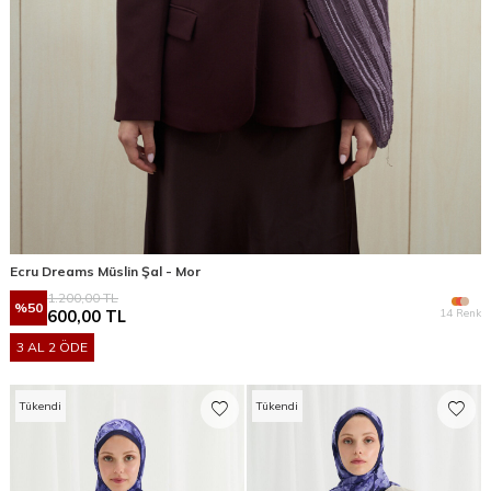
Ecru Dreams Müslin Şal - Mor
1.200,00
TL
%
50
14 Renk
600,00
TL
3 AL 2 ÖDE
Tükendi
Tükendi