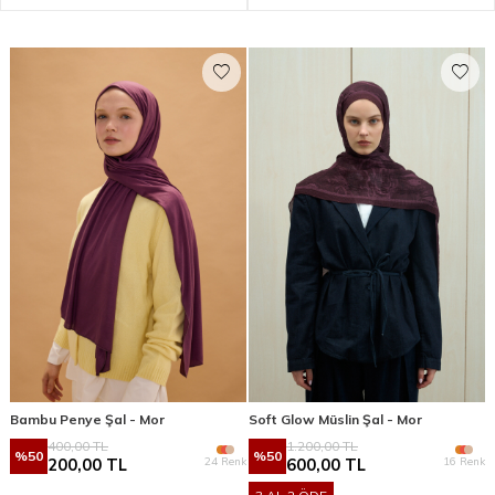
Bambu Penye Şal - Mor
Soft Glow Müslin Şal - Mor
400,00
TL
1.200,00
TL
%
50
%
50
24 Renk
16 Renk
200,00
TL
600,00
TL