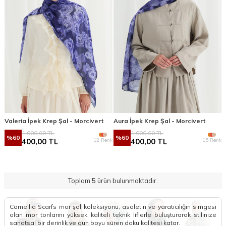
Valeria İpek Krep Şal - Morcivert
Aura İpek Krep Şal - Morcivert
1.000,00
TL
1.000,00
TL
%
60
%
60
12 Renk
15 Renk
400,00
TL
400,00
TL
Toplam
5
ürün bulunmaktadır.
Camellia Scarfs mor şal koleksiyonu, asaletin ve yaratıcılığın simgesi
olan mor tonlarını yüksek kaliteli teknik liflerle buluşturarak stilinize
sanatsal bir derinlik ve gün boyu süren doku kalitesi katar.