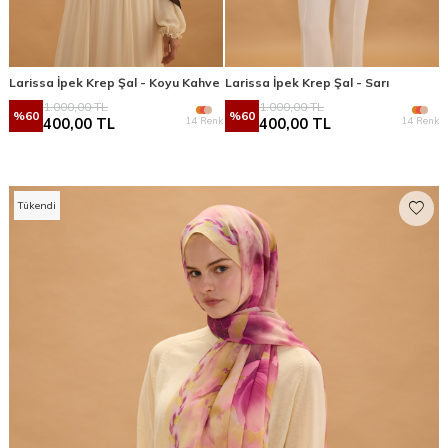
Larissa İpek Krep Şal - Koyu Kahve
Larissa İpek Krep Şal - Sarı
1.000,00
TL
1.000,00
TL
%
60
%
60
14 Renk
14 Renk
400,00
TL
400,00
TL
Tükendi