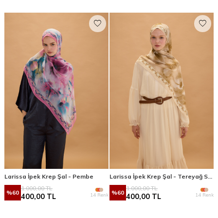
Larissa İpek Krep Şal - Pembe
Larissa İpek Krep Şal - Tereyağ Sarısı
1.000,00
TL
1.000,00
TL
%
60
%
60
14 Renk
14 Renk
400,00
TL
400,00
TL