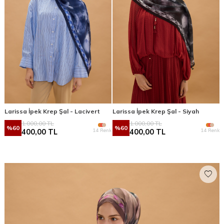
Larissa İpek Krep Şal - Lacivert
Larissa İpek Krep Şal - Siyah
1.000,00
TL
1.000,00
TL
%
60
%
60
14 Renk
14 Renk
400,00
TL
400,00
TL