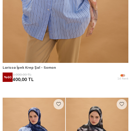
Larissa İpek Krep Şal - Somon
1.000,00
TL
%
60
14 Renk
400,00
TL