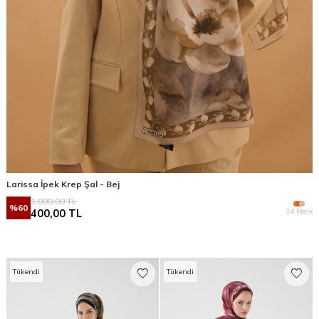
Larissa İpek Krep Şal - Bej
1.000,00
TL
%
60
14 Renk
400,00
TL
Tükendi
Tükendi