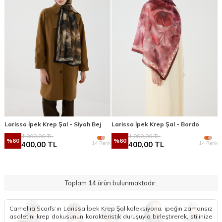
Larissa İpek Krep Şal - Siyah Bej
Larissa İpek Krep Şal - Bordo
1.000,00
TL
1.000,00
TL
%
60
%
60
14 Renk
14 Renk
400,00
TL
400,00
TL
Toplam
14
ürün bulunmaktadır.
Camellia Scarfs’ın Larissa İpek Krep Şal koleksiyonu, ipeğin zamansız
asaletini krep dokusunun karakteristik duruşuyla birleştirerek, stilinize