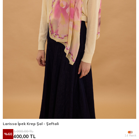
Larissa İpek Krep Şal - Şeftali
1.000,00
TL
%
60
14 Renk
400,00
TL