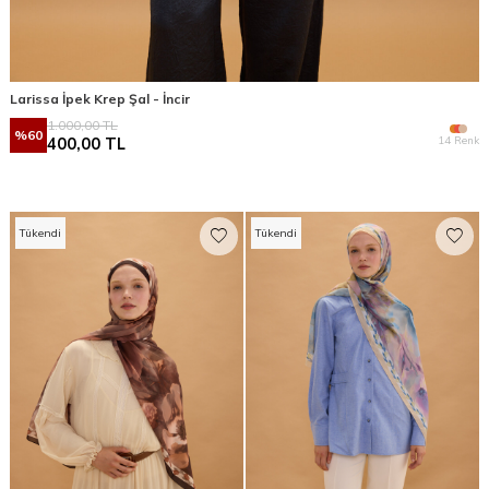
Larissa İpek Krep Şal - İncir
1.000,00
TL
%
60
14 Renk
400,00
TL
Tükendi
Tükendi