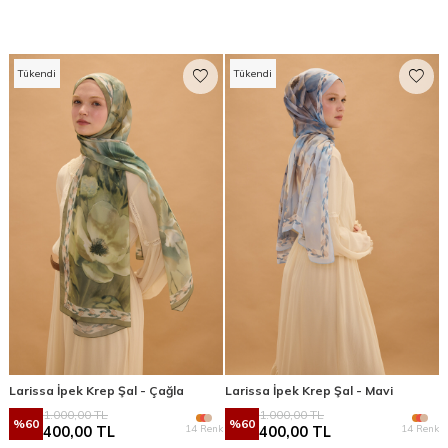
Tükendi
Tükendi
Larissa İpek Krep Şal - Çağla
Larissa İpek Krep Şal - Mavi
1.000,00
TL
1.000,00
TL
%
60
%
60
14 Renk
14 Renk
400,00
TL
400,00
TL