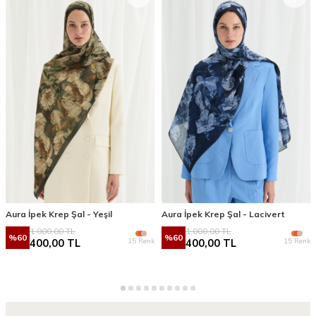
Aura İpek Krep Şal - Yeşil
Aura İpek Krep Şal - Lacivert
1.000,00
TL
1.000,00
TL
%
60
%
60
15 Renk
15 Renk
400,00
TL
400,00
TL