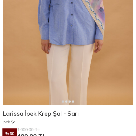
Larissa İpek Krep Şal - Sarı
İpek Şal
1.000,00
TL
%
60