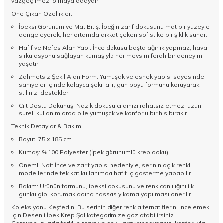
vazgeçilmezi olmaya adaydır.
Öne Çıkan Özellikler:
İpeksi Görünüm ve Mat Bitiş: İpeğin zarif dokusunu mat bir yüzeyle
dengeleyerek, her ortamda dikkat çeken sofistike bir şıklık sunar.
Hafif ve Nefes Alan Yapı: İnce dokusu başta ağırlık yapmaz, hava
sirkülasyonu sağlayan kumaşıyla her mevsim ferah bir deneyim
yaşatır.
Zahmetsiz Şekil Alan Form: Yumuşak ve esnek yapısı sayesinde
saniyeler içinde kolayca şekil alır, gün boyu formunu koruyarak
stilinizi destekler.
Cilt Dostu Dokunuş: Nazik dokusu cildinizi rahatsız etmez, uzun
süreli kullanımlarda bile yumuşak ve konforlu bir his bırakır.
Teknik Detaylar & Bakım:
Boyut: 75 x 185 cm
Kumaş: %100 Polyester (İpek görünümlü krep doku)
Önemli Not: İnce ve zarif yapısı nedeniyle, serinin açık renkli
modellerinde tek kat kullanımda hafif iç gösterme yapabilir.
Bakım: Ürünün formunu, ipeksi dokusunu ve renk canlılığını ilk
günkü gibi korumak adına hassas yıkama yapılması önerilir.
Koleksiyonu Keşfedin: Bu serinin diğer renk alternatiflerini incelemek
için
Desenli İpek Krep Şal
kategorimize göz atabilirsiniz.
Gardırobunuzda farklı bir tarz ve doku arayışındaysanız, konforuyla