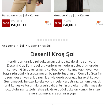
Paradise Kraş Şal - Kahve
Monaco Kraş Şal - Kahve
875,00
TL
875,00
TL
%
60
%
60
14 Renk
18 Renk
350,00
TL
350,00
TL
Anasayfa
Şal
Desenli Kraş Şal
Desenli Kraş Şal
Kendinden kırışık özel dokusu sayesinde ütü derdine son veren
Desenli Kraş Şal modelleri, konforu ve modern estetiği bir arada
sunuyor. Gün boyu formunu kaybetmeyen, kayma yapmayan ve
başınızda ağırlık hissettirmeyen bu pratik tasarımlar, Camellia Scarf'ın
özgün desen ve renk dinamikleriyle gardırobunuza hareket katıyor.
Sayfamızdaki bu özel koleksiyonu incelerken, stilinizi tamamlayacak
farklı kumaş ve tasarımlara sahip diğer tüm
Eşarp
alternatiflerimize de
göz atabilirsiniz. Zahmetsiz şıklığı ve doğal dokuları kombinlerinize
hemen taşımak için seçiminizi yapın.