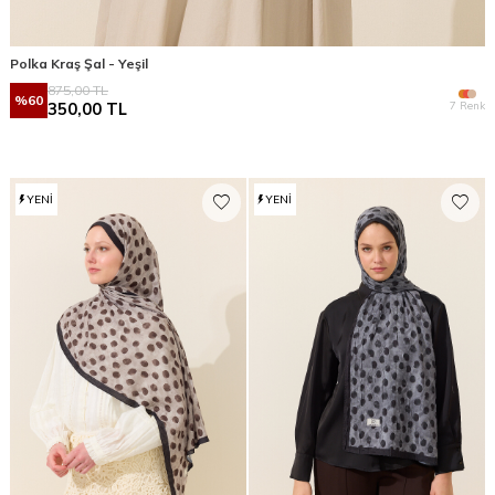
Polka Kraş Şal - Yeşil
875,00
TL
%
60
7 Renk
350,00
TL
YENI
YENI