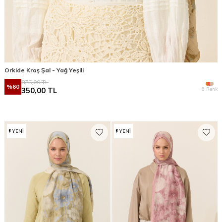
Orkide Kraş Şal - Yağ Yeşili
875,00
TL
%
60
6 Renk
350,00
TL
YENI
YENI