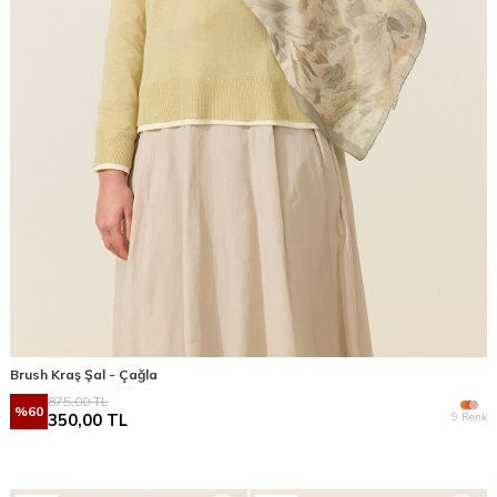
Brush Kraş Şal - Çağla
875,00
TL
%
60
9 Renk
350,00
TL