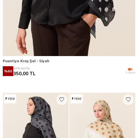
Puantiye Kraş Şal - Siyah
875,00
TL
%
60
5 Renk
350,00
TL
YENI
YENI