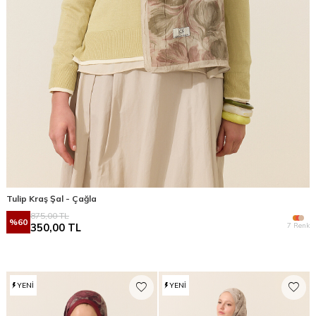
Tulip Kraş Şal - Çağla
875,00
TL
%
60
7 Renk
350,00
TL
YENI
YENI