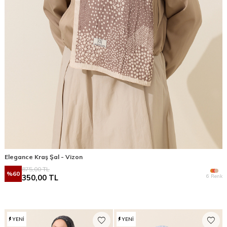
Elegance Kraş Şal - Vizon
875,00
TL
%
60
6 Renk
350,00
TL
YENI
YENI