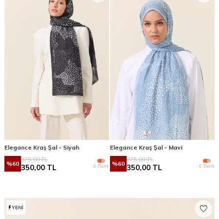
Elegance Kraş Şal - Siyah
Elegance Kraş Şal - Mavi
875,00
TL
875,00
TL
%
60
%
60
6 Renk
6 Renk
350,00
TL
350,00
TL
YENI