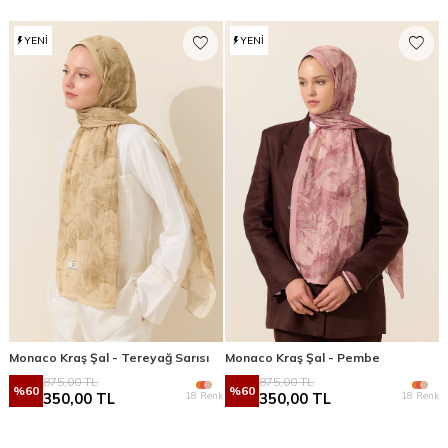
YENI
YENI
Monaco Kraş Şal - Tereyağ Sarısı
Monaco Kraş Şal - Pembe
875,00
TL
875,00
TL
%
60
%
60
18 Renk
18 Renk
350,00
TL
350,00
TL