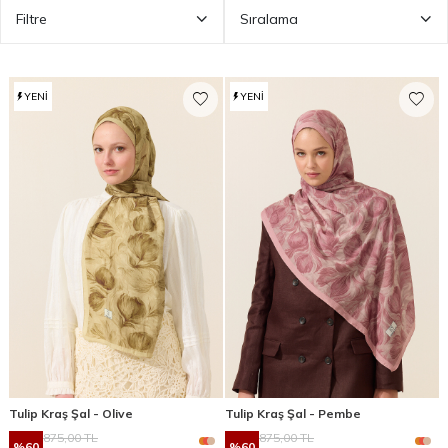
Filtre
Sıralama
YENI
YENI
Tulip Kraş Şal - Olive
Tulip Kraş Şal - Pembe
875,00
TL
875,00
TL
%
60
%
60