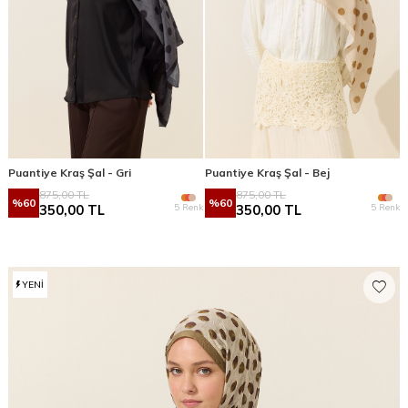
Puantiye Kraş Şal - Gri
Puantiye Kraş Şal - Bej
875,00
TL
875,00
TL
%
60
%
60
5 Renk
5 Renk
350,00
TL
350,00
TL
YENI