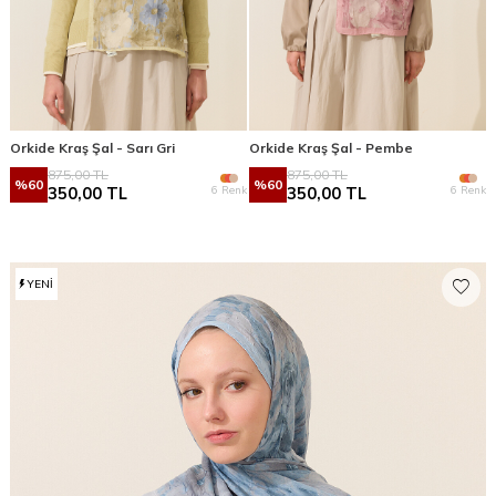
Orkide Kraş Şal - Sarı Gri
Orkide Kraş Şal - Pembe
875,00
TL
875,00
TL
%
60
%
60
6 Renk
6 Renk
350,00
TL
350,00
TL
YENI