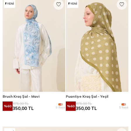
YENI
YENI
Brush Kraş Şal - Mavi
Puantiye Kraş Şal - Yeşil
875,00
TL
875,00
TL
%
60
%
60
9 Renk
5 Renk
350,00
TL
350,00
TL