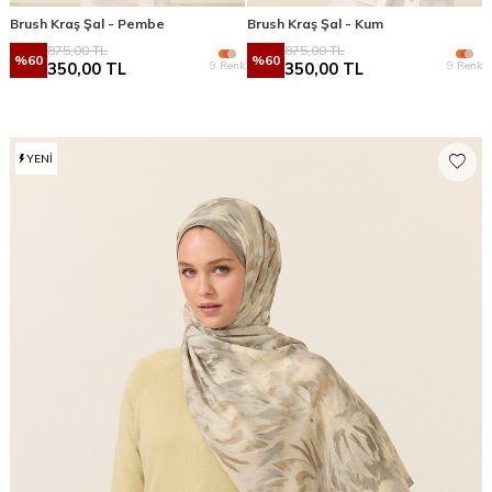
Brush Kraş Şal - Pembe
Brush Kraş Şal - Kum
875,00
TL
875,00
TL
%
60
%
60
9 Renk
9 Renk
350,00
TL
350,00
TL
YENI