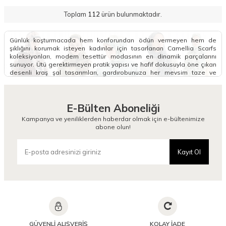
Toplam
112
ürün bulunmaktadır.
Günlük koşturmacada hem konforundan ödün vermeyen hem de
şıklığını korumak isteyen kadınlar için tasarlanan Camellia Scarfs
koleksiyonları, modern tesettür modasının en dinamik parçalarını
sunuyor. Ütü gerektirmeyen pratik yapısı ve hafif dokusuyla öne çıkan
desenli kraş şal tasarımları, gardırobunuza her mevsim taze ve
konforlu bir esinti kazandırmak için hazırlandı.
Desenli Kraş Şal Modelleri Nelerdir?
E-Bülten Aboneliği
Tesettür giyiminde gün boyu bozulan baş örtüsü formuna veda
etmenizi sağlayan kraş şal modelleri, kendinden buruşuk dokusu
Kampanya ve yeniliklerden haberdar olmak için e-bültenimize
sayesinde ekstra hacimli ve tok bir duruş sergiler. Farklı tarzlara ve
abone olun!
zevklere doğrudan hitap eden soft kraş şal seçenekleri, yumuşacık
bitişleri ve nefes alan yapılarıyla özellikle mevsim geçişlerinde büyük
bir kullanım kolaylığı sunar. Tarzınıza daha minimalist ya da geometrik
Kayıt Ol
bir hava katmak isterseniz, koleksiyonumuzun gözde parçalarından
olan
Puantiye Kraş Şal
modellerini inceleyebilirsiniz. Kombinlerinde
hareketliliği ve modern çizgileri tek bir dokunuşla birleştirmek isteyen
kadınlar için kraş şal desenli alternatifleri, günlük giyimin vazgeçilmez
bir kurtarıcısı olmaya adaydır.
Her kadının gardırobunda imza niteliğinde bir parça bulundurması
adına tasarlanan bu özel koleksiyon, zengin motifleriyle her kombine
yenilikçi bir esneklik kazandırır. Floral desenlerin ve doğallığın
GÜVENLİ ALIŞVERİŞ
KOLAY İADE