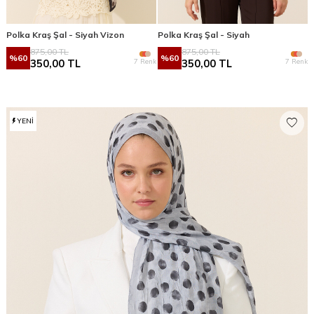
Polka Kraş Şal - Siyah Vizon
Polka Kraş Şal - Siyah
875,00
TL
875,00
TL
%
60
%
60
7 Renk
7 Renk
350,00
TL
350,00
TL
YENI