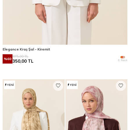
Elegance Kraş Şal - Kiremit
875,00
TL
%
60
6 Renk
350,00
TL
YENI
YENI