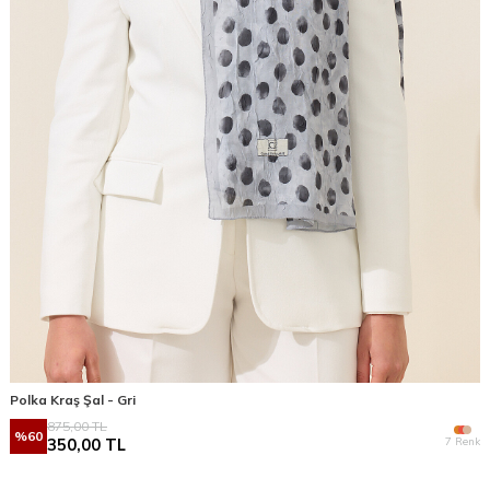
Polka Kraş Şal - Gri
875,00
TL
%
60
7 Renk
350,00
TL