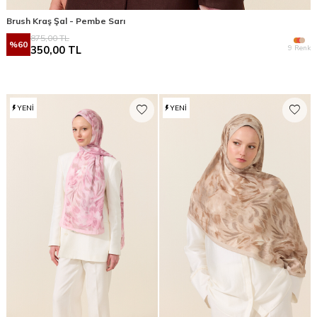
Brush Kraş Şal - Pembe Sarı
875,00
TL
%
60
9 Renk
350,00
TL
YENI
YENI