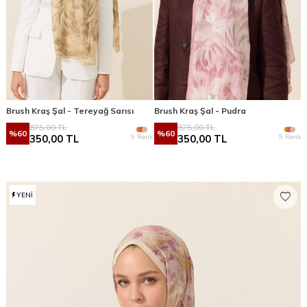
Brush Kraş Şal - Tereyağ Sarısı
Brush Kraş Şal - Pudra
875,00
TL
875,00
TL
%
60
%
60
9 Renk
9 Renk
350,00
TL
350,00
TL
YENI