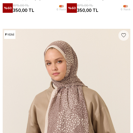
875,00
TL
875,00
TL
%
60
%
60
6 Renk
6 Renk
350,00
TL
350,00
TL
YENI