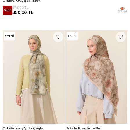
Orkide Kraş Şal - Mavi
875,00
TL
%
60
6 Renk
350,00
TL
YENI
YENI
Orkide Kraş Şal - Çağla
Orkide Kraş Şal - Bej