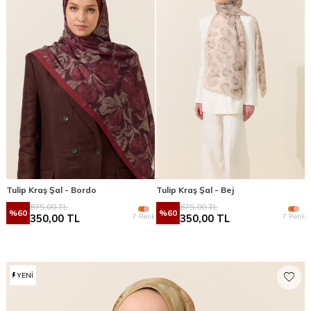
Tulip Kraş Şal - Bordo
Tulip Kraş Şal - Bej
875,00
TL
875,00
TL
%
60
%
60
7 Renk
7 Renk
350,00
TL
350,00
TL
YENI