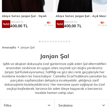
Abiye Saten Janjan Şal - Siyah
Abiye Saten Janjan Şal - Açık Mavi
800,00
TL
800,00
TL
%
50
%
50
30 Renk
30 Renk
400,00
TL
400,00
TL
Anasayfa
Janjan Şal
Janjan Şal
Işıltılı ve akışkan dokusuyla özel günlerinize eşlik eden
Şal
alternatifleri
arasından zevkinize en uygun olanı seçmek için doğru yerdesiniz.
Janjan Şal Koleksiyonumuz, hafifliği ve göz alıcı renk geçişleriyle her
kombine modern bir hava katıyor. Camellia Scarf kalitesini yansıtan bu
parçaları sayfamızdan detaylıca inceleyebilir, şıklığınızı zarif
dokunuşlarla tazeleyebilirsiniz. Her mevsime uyum sağlayan bu özel
seçkiyi keşfederek, tarzınızı bir adım öteye taşıyacak o benzersiz
modele hemen sahip olun.
Filtre
Sıralama