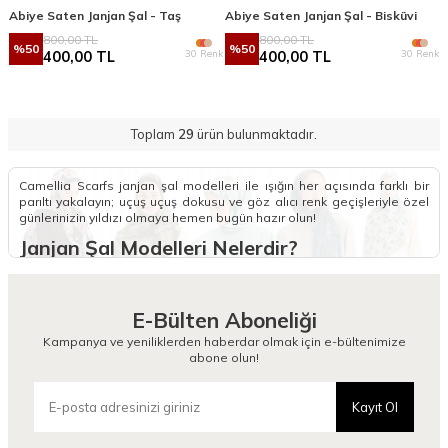
Abiye Saten Janjan Şal - Taş
Abiye Saten Janjan Şal - Bisküvi
800,00
TL
800,00
TL
%
50
%
50
30 Renk
30 Renk
400,00
TL
400,00
TL
Toplam
29
ürün bulunmaktadır.
Camellia Scarfs janjan şal modelleri ile ışığın her açısında farklı bir
parıltı yakalayın; uçuş uçuş dokusu ve göz alıcı renk geçişleriyle özel
günlerinizin yıldızı olmaya hemen bugün hazır olun!
Janjan Şal Modelleri Nelerdir?
Janjan şal modelleri, özel günlerin ve davetlerin vazgeçilmezi olan,
ışığa göre renk değiştiren o meşhur parlak dokusuyla
koleksiyonumuzda parlıyor. Janjan kumaş şal yapısı, tüy gibi hafif
E-Bülten Aboneliği
olmasıyla başınızda yokmuş gibi bir his yaratırken, şifonun o asil ve
şeffaf duruşunu en modern haliyle stilinize taşıyor. Bu modeller,
Kampanya ve yeniliklerden haberdar olmak için e-bültenimize
özellikle akşam davetlerinde ve düğünlerde elbiselerinize o çok
abone olun!
aradığınız zarif ışıltıyı katmak için titizlikle tasarlandı.
Koleksiyonumuzda her zevke uygun geniş bir renk yelpazesi
Kayıt Ol
sunuyoruz; pastel tonlardan iddialı canlı renklere kadar tüm
seçeneklerimize sitemizden ulaşabilirsiniz. Daha hareketli bir tarz
arayanlar için
Desenli Şal
seçeneklerimiz harika bir alternatif