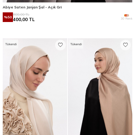
Abiye Saten Janjan Şal - Açık Gri
800,00
TL
%
50
30 Renk
400,00
TL
Tükendi
Tükendi