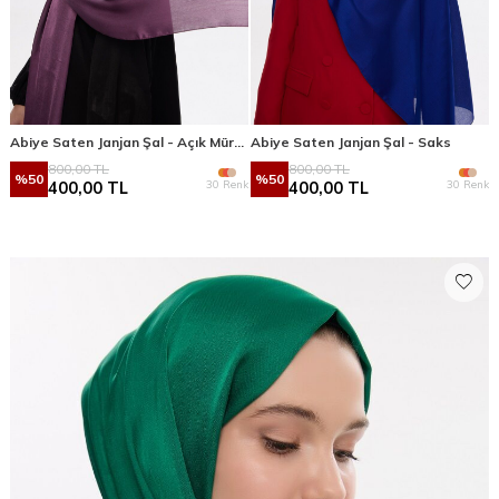
Abiye Saten Janjan Şal - Açık Mürdüm
Abiye Saten Janjan Şal - Saks
800,00
TL
800,00
TL
%
50
%
50
30 Renk
30 Renk
400,00
TL
400,00
TL