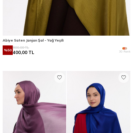
Abiye Saten Janjan Şal - Yağ Yeşili
800,00
TL
%
50
30 Renk
400,00
TL