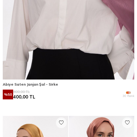
Abiye Saten Janjan Şal - Sirke
800,00
TL
%
50
30 Renk
400,00
TL