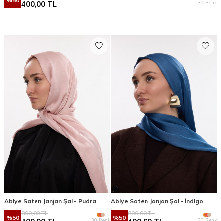
%
50
30 Renk
400,00
TL
Abiye Saten Janjan Şal - Pudra
Abiye Saten Janjan Şal - İndigo
800,00
TL
800,00
TL
%
50
%
50
30 Renk
30 Renk