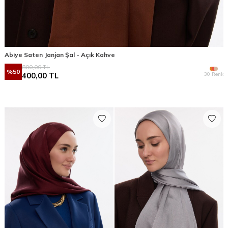
Abiye Saten Janjan Şal - Açık Kahve
800,00
TL
%
50
30 Renk
400,00
TL