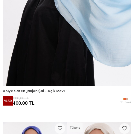
Abiye Saten Janjan Şal - Açık Mavi
800,00
TL
%
50
30 Renk
400,00
TL
Tükendi