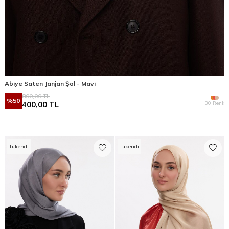
Abiye Saten Janjan Şal - Mavi
800,00
TL
%
50
30 Renk
400,00
TL
Tükendi
Tükendi