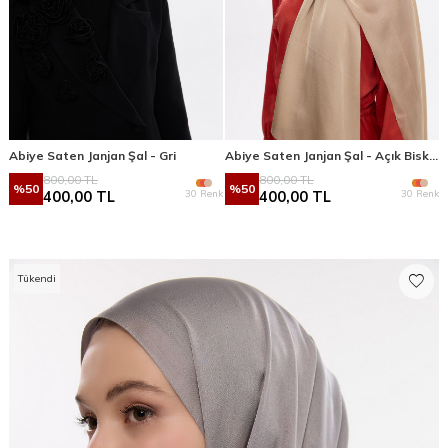
Abiye Saten Janjan Şal - Gri
Abiye Saten Janjan Şal - Açık Bisküvi
800,00
TL
800,00
TL
%
50
%
50
30 Renk
30 Renk
400,00
TL
400,00
TL
Tükendi