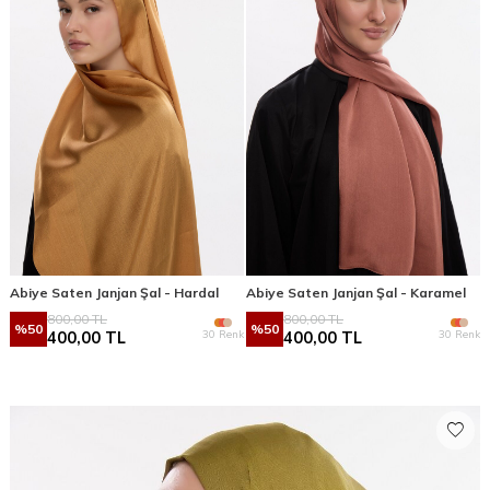
Abiye Saten Janjan Şal - Hardal
Abiye Saten Janjan Şal - Karamel
800,00
TL
800,00
TL
%
50
%
50
30 Renk
30 Renk
400,00
TL
400,00
TL