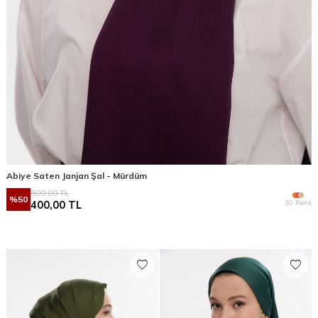
Abiye Saten Janjan Şal - Mürdüm
800,00
TL
%
50
30 Renk
400,00
TL