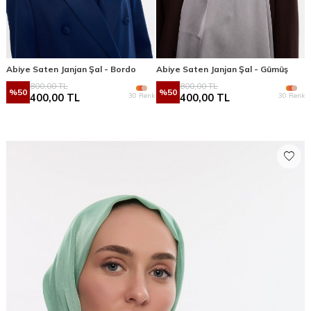
Abiye Saten Janjan Şal - Bordo
Abiye Saten Janjan Şal - Gümüş
800,00
TL
800,00
TL
%
50
%
50
30 Renk
30 Renk
400,00
TL
400,00
TL