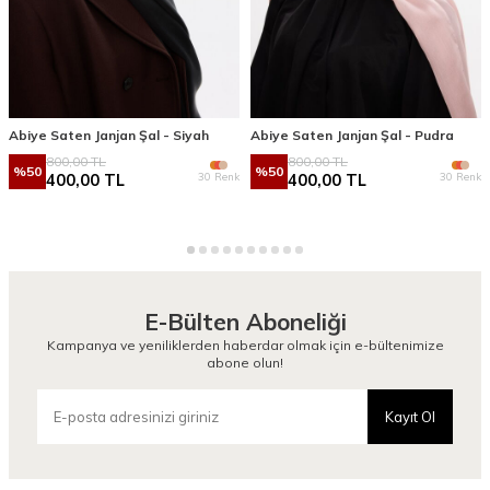
Abiye Saten Janjan Şal - Siyah
Abiye Saten Janjan Şal - Pudra
800,00
TL
800,00
TL
%
50
%
50
30 Renk
30 Renk
400,00
TL
400,00
TL
E-Bülten Aboneliği
Kampanya ve yeniliklerden haberdar olmak için e-bültenimize
abone olun!
Kayıt Ol