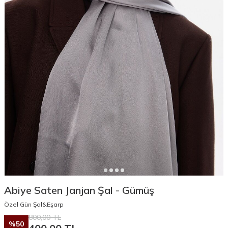
Abiye Saten Janjan Şal - Gümüş
Özel Gün Şal&Eşarp
800,00
TL
%
50