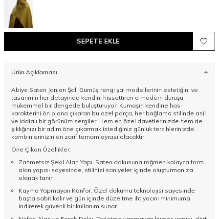
SEPETE EKLE
Ürün Açıklaması
Abiye Saten Janjan Şal, Gümüş rengi şal modellerinin estetiğini ve
tasarımın her detayında kendini hissettiren o modern duruşu
mükemmel bir dengede buluşturuyor. Kumaşın kendine has
karakterini ön plana çıkaran bu özel parça, her bağlama stilinde asil
ve iddialı bir görünüm sergiler. Hem en özel davetlerinizde hem de
şıklığınızı bir adım öne çıkarmak istediğiniz günlük tercihlerinizde,
kombinlerinizin en zarif tamamlayıcısı olacaktır.
Öne Çıkan Özellikler:
Zahmetsiz Şekil Alan Yapı: Saten dokusuna rağmen kolayca form
alan yapısı sayesinde, stilinizi saniyeler içinde oluşturmanıza
olanak tanır.
Kayma Yapmayan Konfor: Özel dokuma teknolojisi sayesinde
başta sabit kalır ve gün içinde düzeltme ihtiyacını minimuma
indirerek güvenli bir kullanım sunar.
Nefes Alan ve Ferah Doku: Terletme yapmayan kumaş yapısı, dört