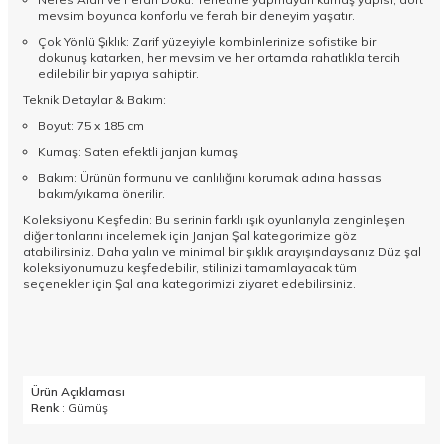
mevsim boyunca konforlu ve ferah bir deneyim yaşatır.
Çok Yönlü Şıklık: Zarif yüzeyiyle kombinlerinize sofistike bir
dokunuş katarken, her mevsim ve her ortamda rahatlıkla tercih
edilebilir bir yapıya sahiptir.
Teknik Detaylar & Bakım:
Boyut: 75 x 185 cm
Kumaş: Saten efektli janjan kumaş
Bakım: Ürünün formunu ve canlılığını korumak adına hassas
bakım/yıkama önerilir.
Koleksiyonu Keşfedin: Bu serinin farklı ışık oyunlarıyla zenginleşen
diğer tonlarını incelemek için
Janjan Şal
kategorimize göz
atabilirsiniz. Daha yalın ve minimal bir şıklık arayışındaysanız
Düz şal
koleksiyonumuzu keşfedebilir, stilinizi tamamlayacak tüm
seçenekler için
Şal
ana kategorimizi ziyaret edebilirsiniz.
Ürün Açıklaması
Renk
: Gümüş