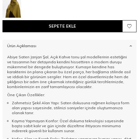
SEPETE EKLE
Ürün Açıklaması
Abiye Saten Janjan Şal, Açık Kahve tonu şal modellerinin estetiğini
ve tasarımın her detayında kendini hissettiren o modern duruşu
mükemmel bir dengede buluşturuyor. Kumaşın kendine has
karakterini ön plana çıkaran bu özel parça, her bağlama stilinde asil
ve iddialı bir görünüm sergiler. Hem en özel davetlerinizde hem de
şıklığınızı bir adım öne çıkarmak istediğiniz günlük tercihlerinizde,
kombinlerinizin en zarif tamamlayıcısı olacaktır.
Öne Çıkan Özellikler:
Zahmetsiz Şekil Alan Yapı: Saten dokusuna rağmen kolayca form
alan yapısı sayesinde, stilinizi saniyeler içinde oluşturmanıza
olanak tanır.
Kayma Yapmayan Konfor: Özel dokuma teknolojisi sayesinde
başta sabit kalır ve gün içinde düzeltme ihtiyacını minimuma
indirerek güvenli bir kullanım sunar.
Nefes Alan ve Ferah Doku: Terletme yapmayan kumaş yapısı, dört