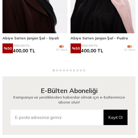
Abiye Saten Janjan Şal - Siyah
Abiye Saten Janjan Şal - Pudra
800,00
TL
800,00
TL
%
50
%
50
30 Renk
30 Renk
400,00
TL
400,00
TL
E-Bülten Aboneliği
Kampanya ve yeniliklerden haberdar olmak için e-bültenimize
abone olun!
Kayıt Ol