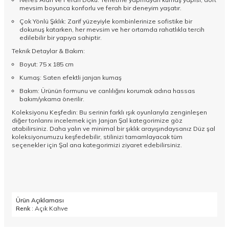
mevsim boyunca konforlu ve ferah bir deneyim yaşatır.
Çok Yönlü Şıklık: Zarif yüzeyiyle kombinlerinize sofistike bir
dokunuş katarken, her mevsim ve her ortamda rahatlıkla tercih
edilebilir bir yapıya sahiptir.
Teknik Detaylar & Bakım:
Boyut: 75 x 185 cm
Kumaş: Saten efektli janjan kumaş
Bakım: Ürünün formunu ve canlılığını korumak adına hassas
bakım/yıkama önerilir.
Koleksiyonu Keşfedin: Bu serinin farklı ışık oyunlarıyla zenginleşen
diğer tonlarını incelemek için
Janjan Şal
kategorimize göz
atabilirsiniz. Daha yalın ve minimal bir şıklık arayışındaysanız
Düz şal
koleksiyonumuzu keşfedebilir, stilinizi tamamlayacak tüm
seçenekler için
Şal
ana kategorimizi ziyaret edebilirsiniz.
Ürün Açıklaması
Renk
: Açık Kahve