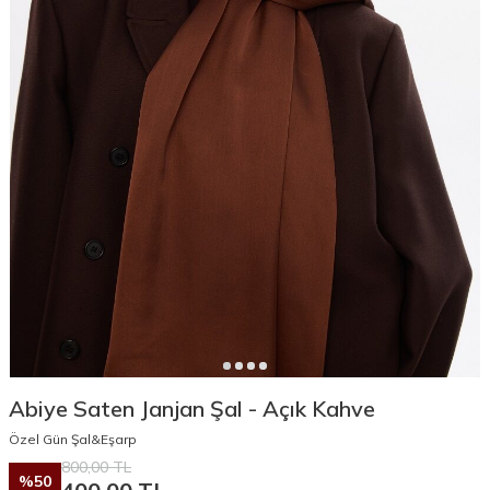
Abiye Saten Janjan Şal - Açık Kahve
Özel Gün Şal&Eşarp
800,00
TL
%
50