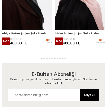
Abiye Saten Janjan Şal - Siyah
Abiye Saten Janjan Şal - Pudra
800,00
TL
800,00
TL
%
50
%
50
30 Renk
30 Renk
400,00
TL
400,00
TL
E-Bülten Aboneliği
Kampanya ve yeniliklerden haberdar olmak için e-bültenimize
abone olun!
Kayıt Ol