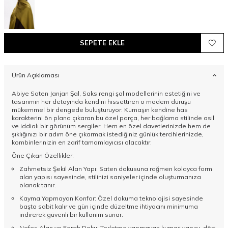
SEPETE EKLE
Ürün Açıklaması
Abiye Saten Janjan Şal, Saks rengi şal modellerinin estetiğini ve
tasarımın her detayında kendini hissettiren o modern duruşu
mükemmel bir dengede buluşturuyor. Kumaşın kendine has
karakterini ön plana çıkaran bu özel parça, her bağlama stilinde asil
ve iddialı bir görünüm sergiler. Hem en özel davetlerinizde hem de
şıklığınızı bir adım öne çıkarmak istediğiniz günlük tercihlerinizde,
kombinlerinizin en zarif tamamlayıcısı olacaktır.
Öne Çıkan Özellikler:
Zahmetsiz Şekil Alan Yapı: Saten dokusuna rağmen kolayca form
alan yapısı sayesinde, stilinizi saniyeler içinde oluşturmanıza
olanak tanır.
Kayma Yapmayan Konfor: Özel dokuma teknolojisi sayesinde
başta sabit kalır ve gün içinde düzeltme ihtiyacını minimuma
indirerek güvenli bir kullanım sunar.
Nefes Alan ve Ferah Doku: Terletme yapmayan kumaş yapısı, dört