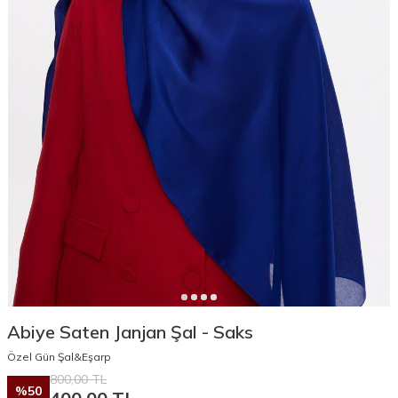
Abiye Saten Janjan Şal - Saks
Özel Gün Şal&Eşarp
800,00
TL
%
50