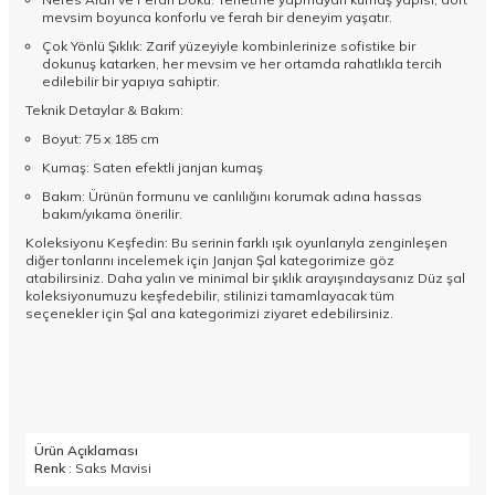
mevsim boyunca konforlu ve ferah bir deneyim yaşatır.
Çok Yönlü Şıklık: Zarif yüzeyiyle kombinlerinize sofistike bir
dokunuş katarken, her mevsim ve her ortamda rahatlıkla tercih
edilebilir bir yapıya sahiptir.
Teknik Detaylar & Bakım:
Boyut: 75 x 185 cm
Kumaş: Saten efektli janjan kumaş
Bakım: Ürünün formunu ve canlılığını korumak adına hassas
bakım/yıkama önerilir.
Koleksiyonu Keşfedin: Bu serinin farklı ışık oyunlarıyla zenginleşen
diğer tonlarını incelemek için
Janjan Şal
kategorimize göz
atabilirsiniz. Daha yalın ve minimal bir şıklık arayışındaysanız
Düz şal
koleksiyonumuzu keşfedebilir, stilinizi tamamlayacak tüm
seçenekler için
Şal
ana kategorimizi ziyaret edebilirsiniz.
Ürün Açıklaması
Renk
: Saks Mavisi