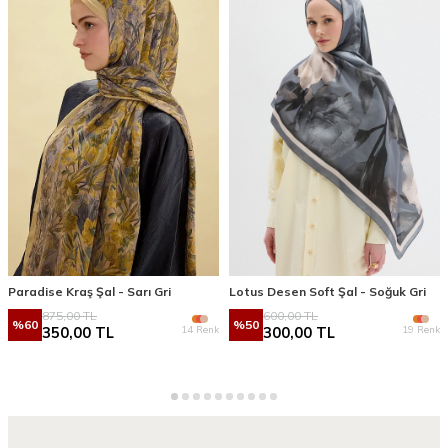
Paradise Kraş Şal - Sarı Gri
Lotus Desen Soft Şal - Soğuk Gri
875,00
TL
600,00
TL
%
60
%
50
14 Renk
19 Renk
350,00
TL
300,00
TL