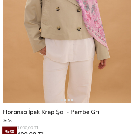
Floransa İpek Krep Şal - Pembe Gri
Gri Şal
1.000,00
TL
%
60