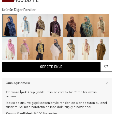
400,00
TL
Ürünün Diğer Renkleri
SEPETE EKLE
Ürün Açıklaması
Floransa İpek Krep Şal
ile Stilinize estetik bir Camellia imzası
bırakın!
İpeksi dokusu ve çiçek desenleriyle renkleri ön planda tutan bu özel
tasarım, Stilinize zarafetin en ince dokunuşuyla hazırlandı.
Kumaş Özellikleri:
%100 Polyester