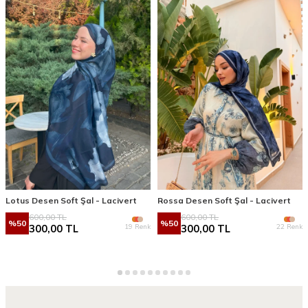
Lotus Desen Soft Şal - Lacivert
Rossa Desen Soft Şal - Lacivert
600,00
TL
600,00
TL
%
50
%
50
19 Renk
22 Renk
300,00
TL
300,00
TL