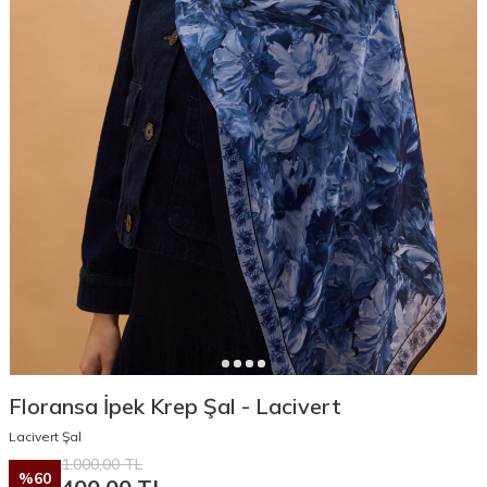
Floransa İpek Krep Şal - Lacivert
Lacivert Şal
1.000,00
TL
%
60