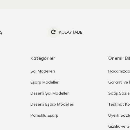
İŞ
KOLAY İADE
Kategoriler
Önemli Bil
Şal Modelleri
Hakkımızd
Eşarp Modelleri
Garanti ve 
Desenli Şal Modelleri
Satış Sözl
Desenli Eşarp Modelleri
Teslimat Ko
Pamuklu Eşarp
Üyelik Sözl
Gizlilik ve 