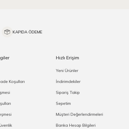
KAPIDA ÖDEME
giler
Hızlı Erişim
a
Yeni Ürünler
İade Koşulları
İndirimdekiler
eşmesi
Sipariş Takip
şulları
Sepetim
eşmesi
Müşteri Değerlendirmeleri
Güvenlik
Banka Hesap Bilgileri