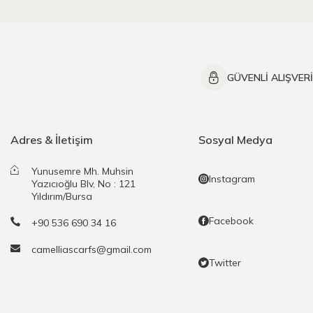
GÜVENLİ ALIŞVER
Adres & İletişim
Sosyal Medya
Yunusemre Mh. Muhsin
Instagram
Yazıcıoğlu Blv, No : 121
Yıldırım/Bursa
Facebook
+90 536 690 34 16
camelliascarfs@gmail.com
Twitter