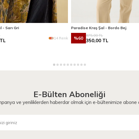
 - Sarı Gri
Paradise Kraş Şal - Bordo Bej
L
875,00
TL
%
60
14 Renk
TL
350,00
TL
E-Bülten Aboneliği
panya ve yeniliklerden haberdar olmak için e-bültenimize abone o