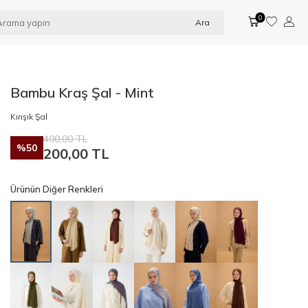
0
Ara
Bambu Kraş Şal - Mint
Kırışık Şal
400,00
TL
%
50
200,00
TL
Ürünün Diğer Renkleri