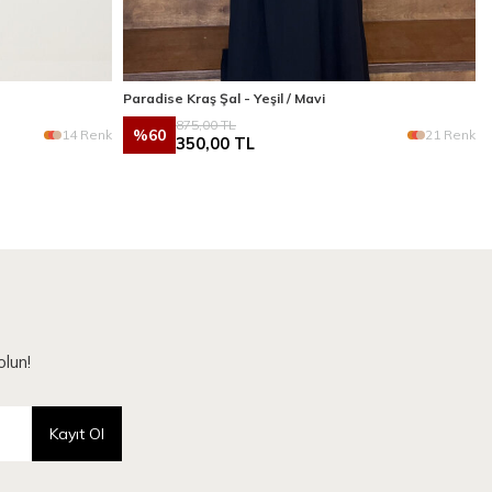
Paradise Kraş Şal - Yeşil / Mavi
875,00
TL
%
60
14 Renk
21 Renk
350,00
TL
lun!
Kayıt Ol