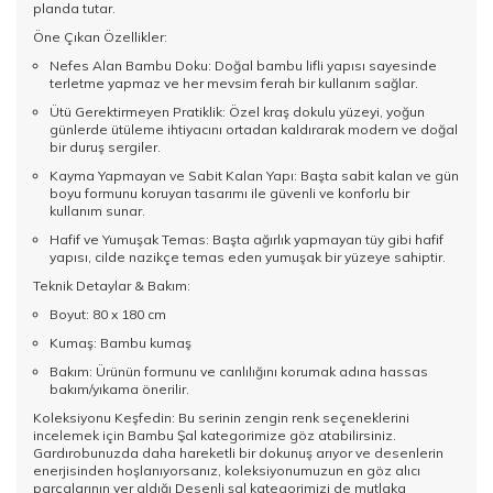
planda tutar.
Öne Çıkan Özellikler:
Nefes Alan Bambu Doku: Doğal bambu lifli yapısı sayesinde
terletme yapmaz ve her mevsim ferah bir kullanım sağlar.
Ütü Gerektirmeyen Pratiklik: Özel kraş dokulu yüzeyi, yoğun
günlerde ütüleme ihtiyacını ortadan kaldırarak modern ve doğal
bir duruş sergiler.
Kayma Yapmayan ve Sabit Kalan Yapı: Başta sabit kalan ve gün
boyu formunu koruyan tasarımı ile güvenli ve konforlu bir
kullanım sunar.
Hafif ve Yumuşak Temas: Başta ağırlık yapmayan tüy gibi hafif
yapısı, cilde nazikçe temas eden yumuşak bir yüzeye sahiptir.
Teknik Detaylar & Bakım:
Boyut: 80 x 180 cm
Kumaş: Bambu kumaş
Bakım: Ürünün formunu ve canlılığını korumak adına hassas
bakım/yıkama önerilir.
Koleksiyonu Keşfedin: Bu serinin zengin renk seçeneklerini
incelemek için
Bambu Şal
kategorimize göz atabilirsiniz.
Gardırobunuzda daha hareketli bir dokunuş arıyor ve desenlerin
enerjisinden hoşlanıyorsanız, koleksiyonumuzun en göz alıcı
parçalarının yer aldığı
Desenli şal
kategorimizi de mutlaka