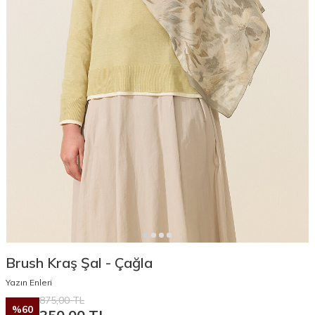
Brush Kraş Şal - Çağla
Yazın Enleri
875,00
TL
%
60