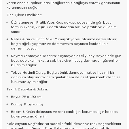
veren enerjisi, şalınızı nasıl bağlarsanız bağlayın estetik görünümün
korunmasını sağlar.
Öne Çıkan Özellikler:
Ütü İstemeyen Pratik Yapı: Kraş dokusu sayesinde gün boyu
formunu korur, kırışıklık derdi olmadan hızlı ve pratik bir kullanım
sunar.
Nefes Alan ve Hafif Doku: Yumuşak yapısı cildinize nefes aldırır,
başta ağırlık yapmaz ve dört mevsim boyunca konforlu bir
deneyim yaşatır.
Kayma Yapmayan Tasarım: Kaymayan özel yüzeyi sayesinde gün
boyu sabit kalır, ekstra sabitleyiciye ihtiyaç duymadan güvenli bir
kullanım sağlar.
Tok ve Hacimli Duruş: Başta sönük durmayan, şık ve hacimli bir
görünüm oluşturarak hem günlük hem de özel gün kombinlerinize
kusursuz uyum sağlar.
Teknik Detaylar & Bakım:
Boyut: 75 x 190 cm
Kumaş: Kraş kumaş
Bakım: Ürünün dokusunu ve renk canlılığını koruması için hassas
bakım/yıkama önerilir.
Koleksiyonu Keşfedin: Bu modelin farklı desen ve renk seçeneklerini
incelemek için
Desenli Kraş Şal
koleksiyonumuza göz atabilir,