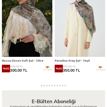
Rossa Desen Soft Şal - Olive
Paradise Kraş Şal - Yeşil
600,00
TL
875,00
TL
%
50
%
60
22 Renk
14 Renk
300,00
TL
350,00
TL
E-Bülten Aboneliği
Kampanya ve yeniliklerden haberdar olmak için e-bültenimize