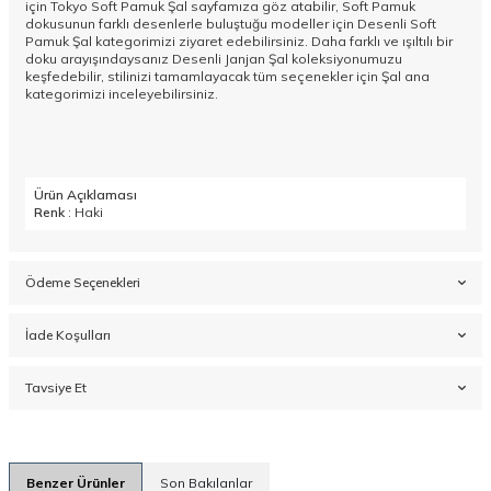
için Tokyo Soft Pamuk Şal sayfamıza göz atabilir, Soft Pamuk
dokusunun farklı desenlerle buluştuğu modeller için
Desenli Soft
Pamuk Şal
kategorimizi ziyaret edebilirsiniz. Daha farklı ve ışıltılı bir
doku arayışındaysanız
Desenli Janjan Şal
koleksiyonumuzu
keşfedebilir, stilinizi tamamlayacak tüm seçenekler için
Şal
ana
kategorimizi inceleyebilirsiniz.
Ürün Açıklaması
Renk
: Haki
Ödeme Seçenekleri
İade Koşulları
Tavsiye Et
Benzer Ürünler
Son Bakılanlar