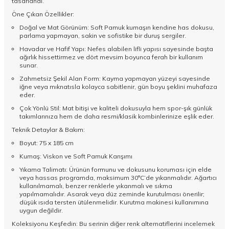
tasarlandı.
Öne Çıkan Özellikler:
Doğal ve Mat Görünüm: Soft Pamuk kumaşın kendine has dokusu,
parlama yapmayan, sakin ve sofistike bir duruş sergiler.
Havadar ve Hafif Yapı: Nefes alabilen lifli yapısı sayesinde başta
ağırlık hissettirmez ve dört mevsim boyunca ferah bir kullanım
sunar.
Zahmetsiz Şekil Alan Form: Kayma yapmayan yüzeyi sayesinde
iğne veya mıknatısla kolayca sabitlenir, gün boyu şeklini muhafaza
eder.
Çok Yönlü Stil: Mat bitişi ve kaliteli dokusuyla hem spor-şık günlük
takımlarınıza hem de daha resmi/klasik kombinlerinize eşlik eder.
Teknik Detaylar & Bakım:
Boyut: 75 x 185 cm
Kumaş: Viskon ve Soft Pamuk Karışımı
Yıkama Talimatı: Ürünün formunu ve dokusunu koruması için elde
veya hassas programda, maksimum 30°C’de yıkanmalıdır. Ağartıcı
kullanılmamalı, benzer renklerle yıkanmalı ve sıkma
yapılmamalıdır. Asarak veya düz zeminde kurutulması önerilir;
düşük ısıda tersten ütülenmelidir. Kurutma makinesi kullanımına
uygun değildir.
Koleksiyonu Keşfedin: Bu serinin diğer renk alternatiflerini incelemek