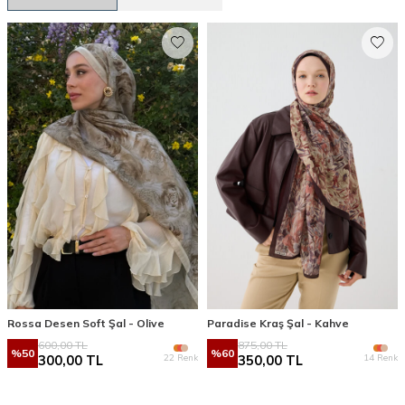
Rossa Desen Soft Şal - Olive
Paradise Kraş Şal - Kahve
600,00
TL
875,00
TL
%
50
%
60
22 Renk
14 Renk
300,00
TL
350,00
TL