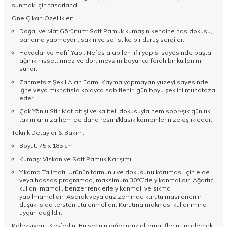
sunmak için tasarlandı.
Öne Çıkan Özellikler:
Doğal ve Mat Görünüm: Soft Pamuk kumaşın kendine has dokusu,
parlama yapmayan, sakin ve sofistike bir duruş sergiler.
Havadar ve Hafif Yapı: Nefes alabilen lifli yapısı sayesinde başta
ağırlık hissettirmez ve dört mevsim boyunca ferah bir kullanım
sunar.
Zahmetsiz Şekil Alan Form: Kayma yapmayan yüzeyi sayesinde
iğne veya mıknatısla kolayca sabitlenir, gün boyu şeklini muhafaza
eder.
Çok Yönlü Stil: Mat bitişi ve kaliteli dokusuyla hem spor-şık günlük
takımlarınıza hem de daha resmi/klasik kombinlerinize eşlik eder.
Teknik Detaylar & Bakım:
Boyut: 75 x 185 cm
Kumaş: Viskon ve Soft Pamuk Karışımı
Yıkama Talimatı: Ürünün formunu ve dokusunu koruması için elde
veya hassas programda, maksimum 30°C’de yıkanmalıdır. Ağartıcı
kullanılmamalı, benzer renklerle yıkanmalı ve sıkma
yapılmamalıdır. Asarak veya düz zeminde kurutulması önerilir;
düşük ısıda tersten ütülenmelidir. Kurutma makinesi kullanımına
uygun değildir.
Koleksiyonu Keşfedin: Bu serinin diğer renk alternatiflerini incelemek