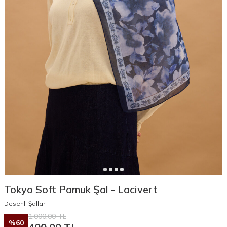
Tokyo Soft Pamuk Şal - Lacivert
Desenli Şallar
1.000,00
TL
%
60