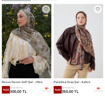
Rossa Desen Soft Şal - Olive
Paradise Kraş Şal - Kahve
600,00
TL
875,00
TL
%
50
%
60
22 Renk
14 Renk
300,00
TL
350,00
TL