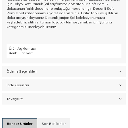
için Tokyo Soft Pamuk Şal sayfamıza göz atabilir, Soft Pamuk
dokusunun farklı desenlerle buluştuğu modeller için
Desenli Soft
Pamuk Şal
kategorimizi ziyaret edebilirsiniz. Daha farklı ve ışıltılı bir
doku arayışındaysanız
Desenli Janjan Şal
koleksiyonumuzu
keşfedebilir, stilinizi tamamlayacak tüm seçenekler için
Şal
ana
kategorimizi inceleyebilirsiniz.
Ürün Açıklaması
Renk
: Lacivert
Ödeme Seçenekleri
İade Koşulları
Tavsiye Et
Benzer Ürünler
Son Bakılanlar