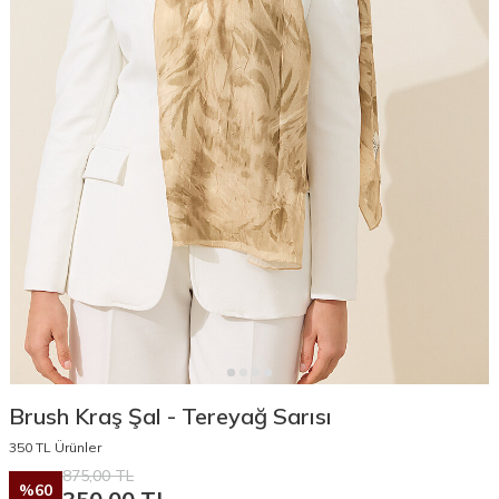
Brush Kraş Şal - Tereyağ Sarısı
350 TL Ürünler
875,00
TL
%
60