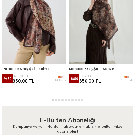
Paradise Kraş Şal - Kahve
Monaco Kraş Şal - Kahve
875,00
TL
875,00
TL
%
60
%
60
14 Renk
18 Renk
350,00
TL
350,00
TL
E-Bülten Aboneliği
Kampanya ve yeniliklerden haberdar olmak için e-bültenimize
abone olun!