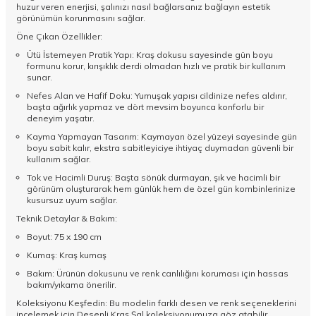
huzur veren enerjisi, şalınızı nasıl bağlarsanız bağlayın estetik
görünümün korunmasını sağlar.
Öne Çıkan Özellikler:
Ütü İstemeyen Pratik Yapı: Kraş dokusu sayesinde gün boyu
formunu korur, kırışıklık derdi olmadan hızlı ve pratik bir kullanım
sunar.
Nefes Alan ve Hafif Doku: Yumuşak yapısı cildinize nefes aldırır,
başta ağırlık yapmaz ve dört mevsim boyunca konforlu bir
deneyim yaşatır.
Kayma Yapmayan Tasarım: Kaymayan özel yüzeyi sayesinde gün
boyu sabit kalır, ekstra sabitleyiciye ihtiyaç duymadan güvenli bir
kullanım sağlar.
Tok ve Hacimli Duruş: Başta sönük durmayan, şık ve hacimli bir
görünüm oluşturarak hem günlük hem de özel gün kombinlerinize
kusursuz uyum sağlar.
Teknik Detaylar & Bakım:
Boyut: 75 x 190 cm
Kumaş: Kraş kumaş
Bakım: Ürünün dokusunu ve renk canlılığını koruması için hassas
bakım/yıkama önerilir.
Koleksiyonu Keşfedin: Bu modelin farklı desen ve renk seçeneklerini
incelemek için
Desenli Kraş Şal
koleksiyonumuza göz atabilir,