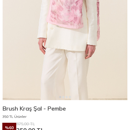
Brush Kraş Şal - Pembe
350 TL Ürünler
875,00
TL
%
60