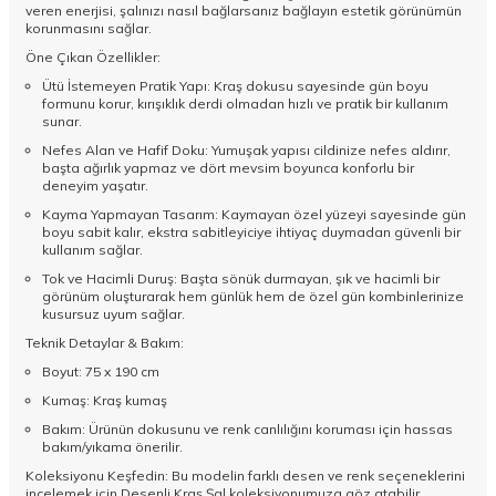
veren enerjisi, şalınızı nasıl bağlarsanız bağlayın estetik görünümün
korunmasını sağlar.
Öne Çıkan Özellikler:
Ütü İstemeyen Pratik Yapı: Kraş dokusu sayesinde gün boyu
formunu korur, kırışıklık derdi olmadan hızlı ve pratik bir kullanım
sunar.
Nefes Alan ve Hafif Doku: Yumuşak yapısı cildinize nefes aldırır,
başta ağırlık yapmaz ve dört mevsim boyunca konforlu bir
deneyim yaşatır.
Kayma Yapmayan Tasarım: Kaymayan özel yüzeyi sayesinde gün
boyu sabit kalır, ekstra sabitleyiciye ihtiyaç duymadan güvenli bir
kullanım sağlar.
Tok ve Hacimli Duruş: Başta sönük durmayan, şık ve hacimli bir
görünüm oluşturarak hem günlük hem de özel gün kombinlerinize
kusursuz uyum sağlar.
Teknik Detaylar & Bakım:
Boyut: 75 x 190 cm
Kumaş: Kraş kumaş
Bakım: Ürünün dokusunu ve renk canlılığını koruması için hassas
bakım/yıkama önerilir.
Koleksiyonu Keşfedin: Bu modelin farklı desen ve renk seçeneklerini
incelemek için
Desenli Kraş Şal
koleksiyonumuza göz atabilir,