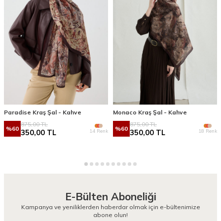
Paradise Kraş Şal - Kahve
Monaco Kraş Şal - Kahve
875,00
TL
875,00
TL
%
60
%
60
14 Renk
18 Renk
350,00
TL
350,00
TL
E-Bülten Aboneliği
Kampanya ve yeniliklerden haberdar olmak için e-bültenimize
abone olun!