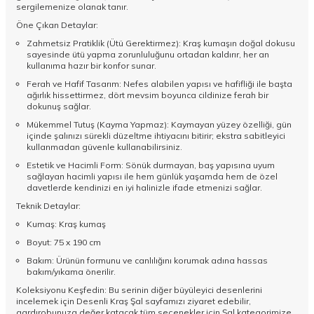
sergilemenize olanak tanır.
Öne Çıkan Detaylar:
Zahmetsiz Pratiklik (Ütü Gerektirmez): Kraş kumaşın doğal dokusu
sayesinde ütü yapma zorunluluğunu ortadan kaldırır, her an
kullanıma hazır bir konfor sunar.
Ferah ve Hafif Tasarım: Nefes alabilen yapısı ve hafifliği ile başta
ağırlık hissettirmez, dört mevsim boyunca cildinize ferah bir
dokunuş sağlar.
Mükemmel Tutuş (Kayma Yapmaz): Kaymayan yüzey özelliği, gün
içinde şalınızı sürekli düzeltme ihtiyacını bitirir; ekstra sabitleyici
kullanmadan güvenle kullanabilirsiniz.
Estetik ve Hacimli Form: Sönük durmayan, baş yapısına uyum
sağlayan hacimli yapısı ile hem günlük yaşamda hem de özel
davetlerde kendinizi en iyi halinizle ifade etmenizi sağlar.
Teknik Detaylar:
Kumaş: Kraş kumaş
Boyut: 75 x 190 cm
Bakım: Ürünün formunu ve canlılığını korumak adına hassas
bakım/yıkama önerilir.
Koleksiyonu Keşfedin: Bu serinin diğer büyüleyici desenlerini
incelemek için
Desenli Kraş Şal
sayfamızı ziyaret edebilir,
gardırobunuza değer katacak tüm seçenekler için
Şal
kategorimize