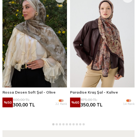
Rossa Desen Soft Şal - Olive
Paradise Kraş Şal - Kahve
600,00
TL
875,00
TL
%
50
%
60
22 Renk
14 Renk
300,00
TL
350,00
TL