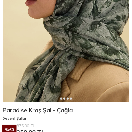
Paradise Kraş Şal - Çağla
Desenli Şallar
875,00
TL
%
60