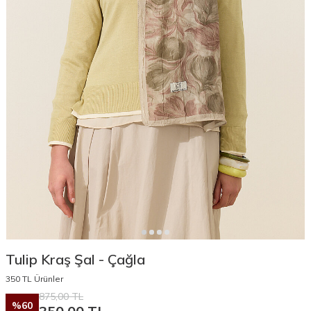
Tulip Kraş Şal - Çağla
350 TL Ürünler
875,00
TL
%
60