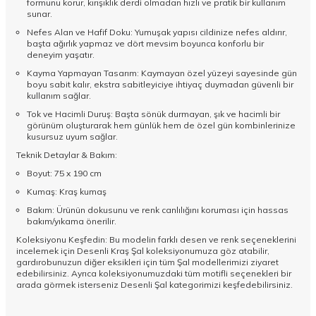
formunu korur, kırışıklık derdi olmadan hızlı ve pratik bir kullanım
sunar.
Nefes Alan ve Hafif Doku: Yumuşak yapısı cildinize nefes aldırır,
başta ağırlık yapmaz ve dört mevsim boyunca konforlu bir
deneyim yaşatır.
Kayma Yapmayan Tasarım: Kaymayan özel yüzeyi sayesinde gün
boyu sabit kalır, ekstra sabitleyiciye ihtiyaç duymadan güvenli bir
kullanım sağlar.
Tok ve Hacimli Duruş: Başta sönük durmayan, şık ve hacimli bir
görünüm oluşturarak hem günlük hem de özel gün kombinlerinize
kusursuz uyum sağlar.
Teknik Detaylar & Bakım:
Boyut: 75 x 190 cm
Kumaş: Kraş kumaş
Bakım: Ürünün dokusunu ve renk canlılığını koruması için hassas
bakım/yıkama önerilir.
Koleksiyonu Keşfedin: Bu modelin farklı desen ve renk seçeneklerini
incelemek için
Desenli Kraş Şal
koleksiyonumuza göz atabilir,
gardırobunuzun diğer eksikleri için tüm
Şal
modellerimizi ziyaret
edebilirsiniz. Ayrıca koleksiyonumuzdaki tüm motifli seçenekleri bir
arada görmek isterseniz
Desenli Şal
kategorimizi keşfedebilirsiniz.