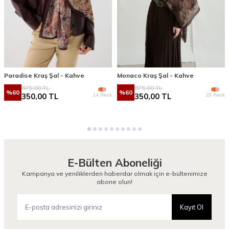
Paradise Kraş Şal - Kahve
Monaco Kraş Şal - Kahve
875,00
TL
875,00
TL
%
60
%
60
14 Renk
18 Renk
350,00
TL
350,00
TL
E-Bülten Aboneliği
Kampanya ve yeniliklerden haberdar olmak için e-bültenimize
abone olun!
Kayıt Ol