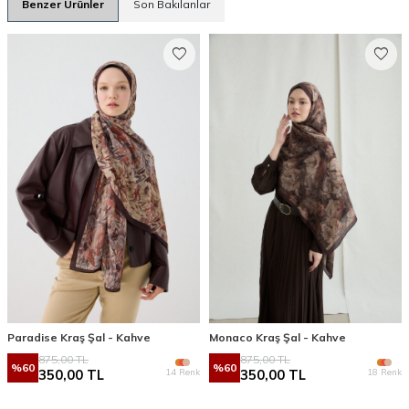
Benzer Ürünler
Son Bakılanlar
Paradise Kraş Şal - Kahve
Monaco Kraş Şal - Kahve
875,00
TL
875,00
TL
%
60
%
60
14 Renk
18 Renk
350,00
TL
350,00
TL