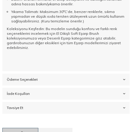
adına hassas bakım/yıkama önerilir.
Yıkama Talimatı: Maksimum 30°C’de, benzer renklerle, sıkma
yapmadan ve düşük ısıda tersten ütüleyerek uzun ömürlü kullanım
sağlayabilirsiniz. (Kuru temizleme önerilir.)
Koleksiyonu Keşfedin: Bu modelin sunduğu konforu ve farklı renk
seçeneklerini incelemek için
El Dikişli Soft Eşarp Brush
koleksiyonumuza veya
Desenli Eşarp
kategorimize göz atabilir,
gardırobunuzun diğer eksikleri için tüm
Eşarp
modellerimizi ziyaret
edebilirsiniz.
Ödeme Seçenekleri
İade Koşulları
Tavsiye Et