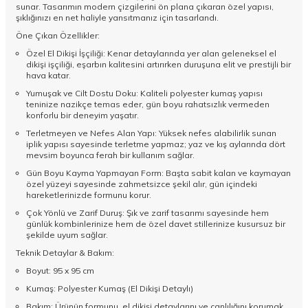
sunar. Tasarımın modern çizgilerini ön plana çıkaran özel yapısı,
şıklığınızı en net haliyle yansıtmanız için tasarlandı.
Öne Çıkan Özellikler:
Özel El Dikişi İşçiliği: Kenar detaylarında yer alan geleneksel el
dikişi işçiliği, eşarbın kalitesini artırırken duruşuna elit ve prestijli bir
hava katar.
Yumuşak ve Cilt Dostu Doku: Kaliteli polyester kumaş yapısı
teninize nazikçe temas eder, gün boyu rahatsızlık vermeden
konforlu bir deneyim yaşatır.
Terletmeyen ve Nefes Alan Yapı: Yüksek nefes alabilirlik sunan
iplik yapısı sayesinde terletme yapmaz; yaz ve kış aylarında dört
mevsim boyunca ferah bir kullanım sağlar.
Gün Boyu Kayma Yapmayan Form: Başta sabit kalan ve kaymayan
özel yüzeyi sayesinde zahmetsizce şekil alır, gün içindeki
hareketlerinizde formunu korur.
Çok Yönlü ve Zarif Duruş: Şık ve zarif tasarımı sayesinde hem
günlük kombinlerinize hem de özel davet stillerinize kusursuz bir
şekilde uyum sağlar.
Teknik Detaylar & Bakım:
Boyut: 95 x 95 cm
Kumaş: Polyester Kumaş (El Dikişi Detaylı)
Bakım: Ürünün formunu, el dikişi detaylarını ve canlılığını korumak