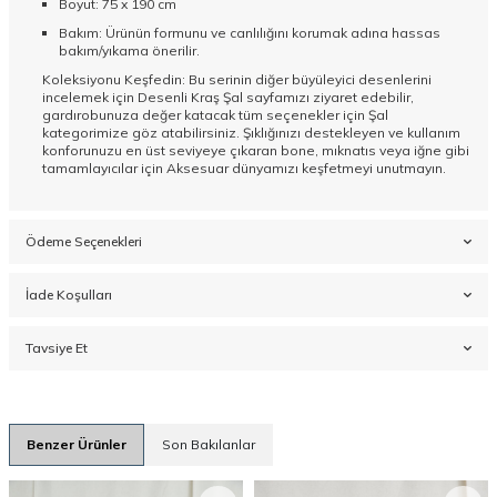
Boyut: 75 x 190 cm
Bakım: Ürünün formunu ve canlılığını korumak adına hassas
bakım/yıkama önerilir.
Koleksiyonu Keşfedin: Bu serinin diğer büyüleyici desenlerini
incelemek için
Desenli Kraş Şal
sayfamızı ziyaret edebilir,
gardırobunuza değer katacak tüm seçenekler için
Şal
kategorimize göz atabilirsiniz. Şıklığınızı destekleyen ve kullanım
konforunuzu en üst seviyeye çıkaran bone, mıknatıs veya iğne gibi
tamamlayıcılar için
Aksesuar
dünyamızı keşfetmeyi unutmayın.
Ödeme Seçenekleri
İade Koşulları
Tavsiye Et
Benzer Ürünler
Son Bakılanlar