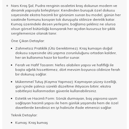
Nars Kraş Şal, Pudra renginin asaletini kraş dokunun modern ve
dinamik yapısıyla birleştiriyor. Kendinden buruşuk özel dokusu
sayesinde ekstra hacimli bir görünüm sunan bu model, günün her
saatinde formunu koruyan tok duruşuyla stilinize derinlik katar.
Kumaş üzerindeki desen yerleşimi, bağlama şekliniz ne olursa
olsun görsel bütünlüğü koruyarak her açıdan kusursuz bir şıklık
sergilemenize olanak tanır.
Öne Çıkan Detaylar:
Zahmetsiz Pratiklik (Ütü Gerektirmez): Kraş kumaşın doğal
dokusu sayesinde ütü yapma zorunluluğunu ortadan kaldırır,
her an kullanıma hazır bir konfor sunar.
Ferah ve Hafif Tasarım: Nefes alabilen yapısı ve hafifliği ile
başta ağırlık hissettirmez, dört mevsim boyunca cildinize ferah
bir dokunuş sağlar.
Mükemmel Tutuş (Kayma Yapmaz): Kaymayan yüzey özelliği,
gün içinde şalınızı sürekli düzeltme ihtiyacını bitirir; ekstra
sabitleyici kullanmadan güvenle kullanabilirsiniz.
Estetik ve Hacimli Form: Sönük durmayan, baş yapısına uyum
sağlayan hacimli yapısı ile hem günlük yaşamda hem de özel
davetlerde kendinizi en iyi halinizle ifade etmenizi sağlar.
Teknik Detaylar:
Kumaş: Kraş kumaş