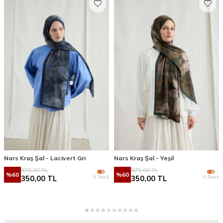
Nars Kraş Şal - Lacivert Gri
Nars Kraş Şal - Yeşil
875,00
TL
875,00
TL
%
60
%
60
9 Renk
9 Renk
350,00
TL
350,00
TL