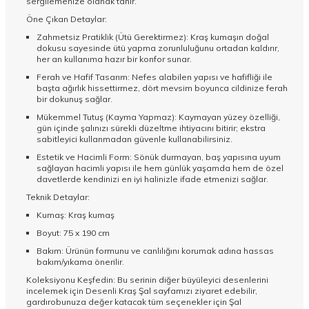
sergilemenize olanak tanır.
Öne Çıkan Detaylar:
Zahmetsiz Pratiklik (Ütü Gerektirmez): Kraş kumaşın doğal
dokusu sayesinde ütü yapma zorunluluğunu ortadan kaldırır,
her an kullanıma hazır bir konfor sunar.
Ferah ve Hafif Tasarım: Nefes alabilen yapısı ve hafifliği ile
başta ağırlık hissettirmez, dört mevsim boyunca cildinize ferah
bir dokunuş sağlar.
Mükemmel Tutuş (Kayma Yapmaz): Kaymayan yüzey özelliği,
gün içinde şalınızı sürekli düzeltme ihtiyacını bitirir; ekstra
sabitleyici kullanmadan güvenle kullanabilirsiniz.
Estetik ve Hacimli Form: Sönük durmayan, baş yapısına uyum
sağlayan hacimli yapısı ile hem günlük yaşamda hem de özel
davetlerde kendinizi en iyi halinizle ifade etmenizi sağlar.
Teknik Detaylar:
Kumaş: Kraş kumaş
Boyut: 75 x 190 cm
Bakım: Ürünün formunu ve canlılığını korumak adına hassas
bakım/yıkama önerilir.
Koleksiyonu Keşfedin: Bu serinin diğer büyüleyici desenlerini
incelemek için
Desenli Kraş Şal
sayfamızı ziyaret edebilir,
gardırobunuza değer katacak tüm seçenekler için
Şal