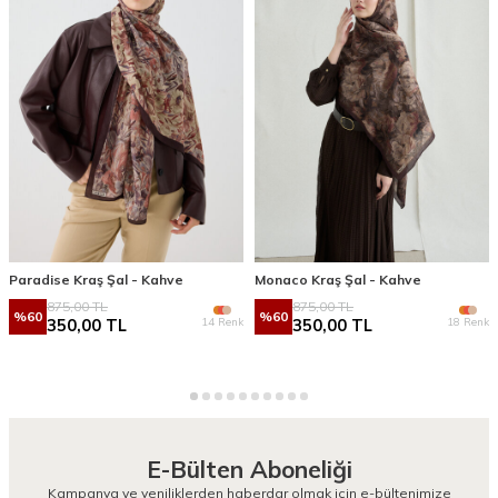
Paradise Kraş Şal - Kahve
Monaco Kraş Şal - Kahve
875,00
TL
875,00
TL
%
60
%
60
14 Renk
18 Renk
350,00
TL
350,00
TL
E-Bülten Aboneliği
Kampanya ve yeniliklerden haberdar olmak için e-bültenimize