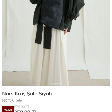
Nars Kraş Şal - Siyah
350 TL Ürünler
875,00
TL
%
60