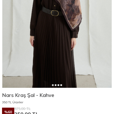
Nars Kraş Şal - Kahve
350 TL Ürünler
875,00
TL
%
60