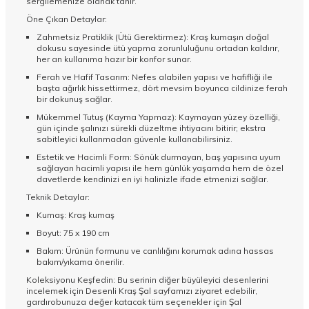
sergilemenize olanak tanır.
Öne Çıkan Detaylar:
Zahmetsiz Pratiklik (Ütü Gerektirmez): Kraş kumaşın doğal
dokusu sayesinde ütü yapma zorunluluğunu ortadan kaldırır,
her an kullanıma hazır bir konfor sunar.
Ferah ve Hafif Tasarım: Nefes alabilen yapısı ve hafifliği ile
başta ağırlık hissettirmez, dört mevsim boyunca cildinize ferah
bir dokunuş sağlar.
Mükemmel Tutuş (Kayma Yapmaz): Kaymayan yüzey özelliği,
gün içinde şalınızı sürekli düzeltme ihtiyacını bitirir; ekstra
sabitleyici kullanmadan güvenle kullanabilirsiniz.
Estetik ve Hacimli Form: Sönük durmayan, baş yapısına uyum
sağlayan hacimli yapısı ile hem günlük yaşamda hem de özel
davetlerde kendinizi en iyi halinizle ifade etmenizi sağlar.
Teknik Detaylar:
Kumaş: Kraş kumaş
Boyut: 75 x 190 cm
Bakım: Ürünün formunu ve canlılığını korumak adına hassas
bakım/yıkama önerilir.
Koleksiyonu Keşfedin: Bu serinin diğer büyüleyici desenlerini
incelemek için
Desenli Kraş Şal
sayfamızı ziyaret edebilir,
gardırobunuza değer katacak tüm seçenekler için
Şal