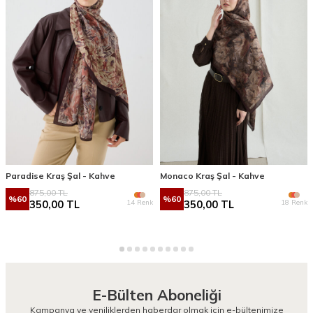
Paradise Kraş Şal - Kahve
Monaco Kraş Şal - Kahve
875,00
TL
875,00
TL
%
60
%
60
14 Renk
18 Renk
350,00
TL
350,00
TL
E-Bülten Aboneliği
Kampanya ve yeniliklerden haberdar olmak için e-bültenimize