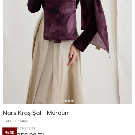
Nars Kraş Şal - Mürdüm
350 TL Ürünler
875,00
TL
%
60