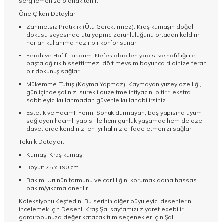
sergilemenize olanak tanır.
Öne Çıkan Detaylar:
Zahmetsiz Pratiklik (Ütü Gerektirmez): Kraş kumaşın doğal
dokusu sayesinde ütü yapma zorunluluğunu ortadan kaldırır,
her an kullanıma hazır bir konfor sunar.
Ferah ve Hafif Tasarım: Nefes alabilen yapısı ve hafifliği ile
başta ağırlık hissettirmez, dört mevsim boyunca cildinize ferah
bir dokunuş sağlar.
Mükemmel Tutuş (Kayma Yapmaz): Kaymayan yüzey özelliği,
gün içinde şalınızı sürekli düzeltme ihtiyacını bitirir; ekstra
sabitleyici kullanmadan güvenle kullanabilirsiniz.
Estetik ve Hacimli Form: Sönük durmayan, baş yapısına uyum
sağlayan hacimli yapısı ile hem günlük yaşamda hem de özel
davetlerde kendinizi en iyi halinizle ifade etmenizi sağlar.
Teknik Detaylar:
Kumaş: Kraş kumaş
Boyut: 75 x 190 cm
Bakım: Ürünün formunu ve canlılığını korumak adına hassas
bakım/yıkama önerilir.
Koleksiyonu Keşfedin: Bu serinin diğer büyüleyici desenlerini
incelemek için
Desenli Kraş Şal
sayfamızı ziyaret edebilir,
gardırobunuza değer katacak tüm seçenekler için
Şal