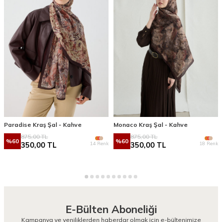
Paradise Kraş Şal - Kahve
Monaco Kraş Şal - Kahve
875,00
TL
875,00
TL
%
60
%
60
14 Renk
18 Renk
350,00
TL
350,00
TL
E-Bülten Aboneliği
Kampanya ve yeniliklerden haberdar olmak için e-bültenimize