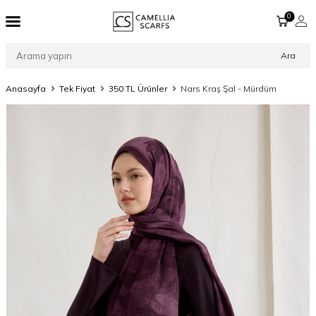
0
Ara
Anasayfa
Tek Fiyat
350 TL Ürünler
Nars Kraş Şal - Mürdüm