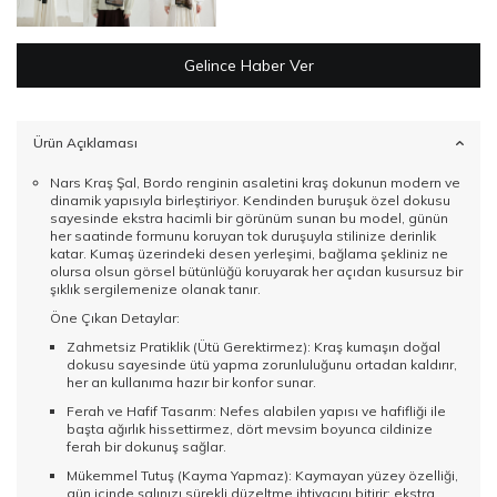
Gelince Haber Ver
Ürün Açıklaması
Nars Kraş Şal, Bordo renginin asaletini kraş dokunun modern ve
dinamik yapısıyla birleştiriyor. Kendinden buruşuk özel dokusu
sayesinde ekstra hacimli bir görünüm sunan bu model, günün
her saatinde formunu koruyan tok duruşuyla stilinize derinlik
katar. Kumaş üzerindeki desen yerleşimi, bağlama şekliniz ne
olursa olsun görsel bütünlüğü koruyarak her açıdan kusursuz bir
şıklık sergilemenize olanak tanır.
Öne Çıkan Detaylar:
Zahmetsiz Pratiklik (Ütü Gerektirmez): Kraş kumaşın doğal
dokusu sayesinde ütü yapma zorunluluğunu ortadan kaldırır,
her an kullanıma hazır bir konfor sunar.
Ferah ve Hafif Tasarım: Nefes alabilen yapısı ve hafifliği ile
başta ağırlık hissettirmez, dört mevsim boyunca cildinize
ferah bir dokunuş sağlar.
Mükemmel Tutuş (Kayma Yapmaz): Kaymayan yüzey özelliği,
gün içinde şalınızı sürekli düzeltme ihtiyacını bitirir; ekstra