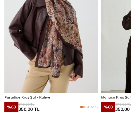
Paradise Kraş Şal - Kahve
Monaco Kraş Şal
875,00
TL
875,00
T
%
60
%
60
k
14 Renk
350,00
TL
350,00