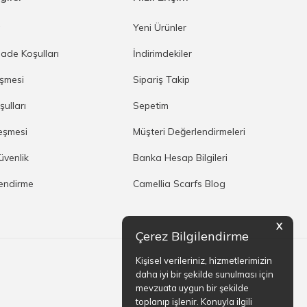
a
Yeni Ürünler
İade Koşulları
İndirimdekiler
eşmesi
Sipariş Takip
şulları
Sepetim
eşmesi
Müşteri Değerlendirmeleri
Güvenlik
Banka Hesap Bilgileri
lendirme
Camellia Scarfs Blog
X
Çerez Bilgilendirme
Kişisel verileriniz, hizmetlerimizin
daha iyi bir şekilde sunulması için
mevzuata uygun bir şekilde
toplanıp işlenir. Konuyla ilgili