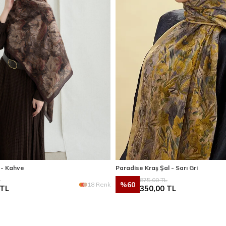
 - Kahve
Paradise Kraş Şal - Sarı Gri
L
875,00
TL
%
60
18 Renk
TL
350,00
TL