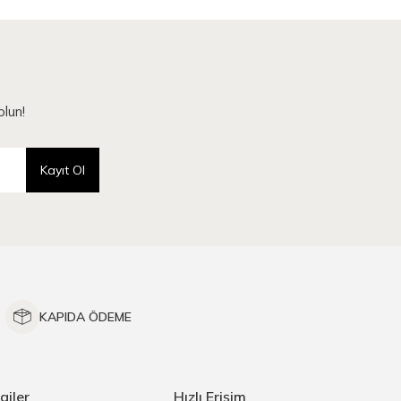
lun!
Kayıt Ol
KAPIDA ÖDEME
giler
Hızlı Erişim