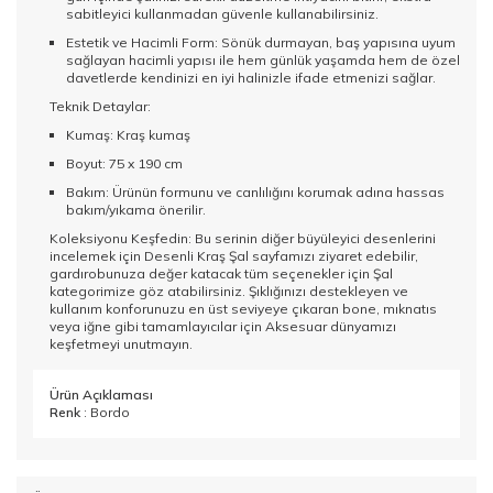
sabitleyici kullanmadan güvenle kullanabilirsiniz.
Estetik ve Hacimli Form: Sönük durmayan, baş yapısına uyum
sağlayan hacimli yapısı ile hem günlük yaşamda hem de özel
davetlerde kendinizi en iyi halinizle ifade etmenizi sağlar.
Teknik Detaylar:
Kumaş: Kraş kumaş
Boyut: 75 x 190 cm
Bakım: Ürünün formunu ve canlılığını korumak adına hassas
bakım/yıkama önerilir.
Koleksiyonu Keşfedin: Bu serinin diğer büyüleyici desenlerini
incelemek için
Desenli Kraş Şal
sayfamızı ziyaret edebilir,
gardırobunuza değer katacak tüm seçenekler için
Şal
kategorimize göz atabilirsiniz. Şıklığınızı destekleyen ve
kullanım konforunuzu en üst seviyeye çıkaran bone, mıknatıs
veya iğne gibi tamamlayıcılar için
Aksesuar
dünyamızı
keşfetmeyi unutmayın.
Ürün Açıklaması
Renk
: Bordo