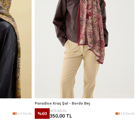
Paradise Kraş Şal - Bordo Bej
875,00
TL
%
60
14 Renk
14 Renk
350,00
TL