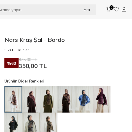
0
Ara
Nars Kraş Şal - Bordo
350 TL Ürünler
875,00
TL
%
60
350,00
TL
Ürünün Diğer Renkleri