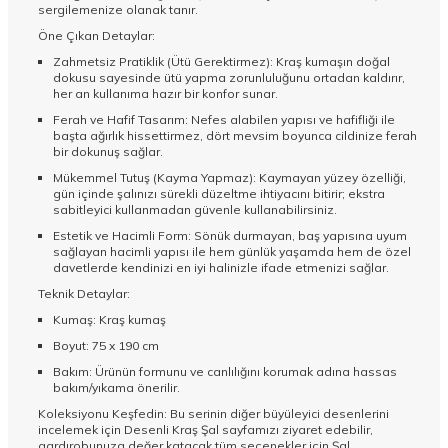
sergilemenize olanak tanır.
Öne Çıkan Detaylar:
Zahmetsiz Pratiklik (Ütü Gerektirmez): Kraş kumaşın doğal
dokusu sayesinde ütü yapma zorunluluğunu ortadan kaldırır,
her an kullanıma hazır bir konfor sunar.
Ferah ve Hafif Tasarım: Nefes alabilen yapısı ve hafifliği ile
başta ağırlık hissettirmez, dört mevsim boyunca cildinize ferah
bir dokunuş sağlar.
Mükemmel Tutuş (Kayma Yapmaz): Kaymayan yüzey özelliği,
gün içinde şalınızı sürekli düzeltme ihtiyacını bitirir; ekstra
sabitleyici kullanmadan güvenle kullanabilirsiniz.
Estetik ve Hacimli Form: Sönük durmayan, baş yapısına uyum
sağlayan hacimli yapısı ile hem günlük yaşamda hem de özel
davetlerde kendinizi en iyi halinizle ifade etmenizi sağlar.
Teknik Detaylar:
Kumaş: Kraş kumaş
Boyut: 75 x 190 cm
Bakım: Ürünün formunu ve canlılığını korumak adına hassas
bakım/yıkama önerilir.
Koleksiyonu Keşfedin: Bu serinin diğer büyüleyici desenlerini
incelemek için
Desenli Kraş Şal
sayfamızı ziyaret edebilir,
gardırobunuza değer katacak tüm seçenekler için
Şal