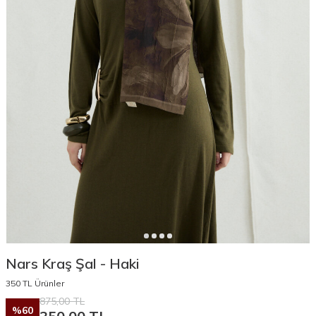
Nars Kraş Şal - Haki
350 TL Ürünler
875,00
TL
%
60