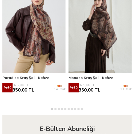
Paradise Kraş Şal - Kahve
Monaco Kraş Şal - Kahve
875,00
TL
875,00
TL
%
60
%
60
14 Renk
18 Renk
350,00
TL
350,00
TL
E-Bülten Aboneliği