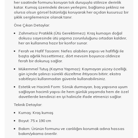
her saatinde formunu koruyan tok duruşuyla stilinize derinlik
katar. Kumaş üzerindeki desen yerleşimi, bağlama şekliniz ne
olursa olsun görsel bütünlüğü koruyarak her açıdan kusursuz bir
şıklık sergilemenize olanak tanır.
Öne Çıkan Detaylar:
Zahmetsiz Pratiklik (Ütü Gerektirmez): Kraş kumaşın doğal
dokusu sayesinde ütü yapma zorunluluğunu ortadan kaldırır,
her an kullanıma hazır bir konfor sunar.
Ferah ve Hafif Tasarım: Nefes alabilen yapısı ve hafifliği ile
başta ağırlık hissettirmez, dört mevsim boyunca cildinize
ferah bir dokunuş sağlar.
Mükemmel Tutuş (Kayma Yapmaz): Kaymayan yüzey özelliği,
gün içinde şalınızı sürekli düzeltme ihtiyacını bitirir; ekstra
sabitleyici kullanmadan güvenle kullanabilirsiniz.
Estetik ve Hacimli Form: Sönük durmayan, baş yapısına uyum
sağlayan hacimli yapısı ile hem günlük yaşamda hem de özel
davetlerde kendinizi en iyi halinizle ifade etmenizi sağlar.
Teknik Detaylar:
Kumaş: Kraş kumaş
Boyut: 75 x 190 cm
Bakım: Ürünün formunu ve canlılığını korumak adına hassas
bakım/yıkama önerilir.