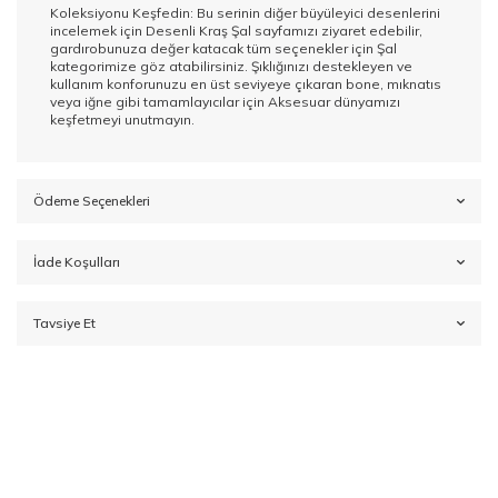
Koleksiyonu Keşfedin: Bu serinin diğer büyüleyici desenlerini
incelemek için
Desenli Kraş Şal
sayfamızı ziyaret edebilir,
gardırobunuza değer katacak tüm seçenekler için
Şal
kategorimize göz atabilirsiniz. Şıklığınızı destekleyen ve
kullanım konforunuzu en üst seviyeye çıkaran bone, mıknatıs
veya iğne gibi tamamlayıcılar için
Aksesuar
dünyamızı
keşfetmeyi unutmayın.
Ödeme Seçenekleri
İade Koşulları
Tavsiye Et