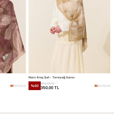
Nars Kraş Şal - Tereyağ Sarısı
875,00
TL
%
60
16 Renk
16 Renk
350,00
TL