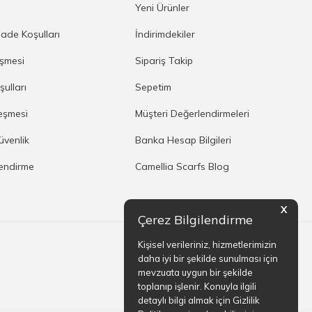
a
Yeni Ürünler
İade Koşulları
İndirimdekiler
eşmesi
Sipariş Takip
şulları
Sepetim
eşmesi
Müşteri Değerlendirmeleri
Güvenlik
Banka Hesap Bilgileri
lendirme
Camellia Scarfs Blog
X
Çerez Bilgilendirme
Kişisel verileriniz, hizmetlerimizin
daha iyi bir şekilde sunulması için
mevzuata uygun bir şekilde
toplanıp işlenir. Konuyla ilgili
detaylı bilgi almak için Gizlilik