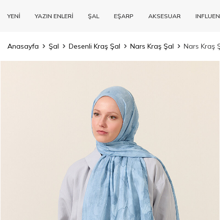
YENİ
YAZIN ENLERİ
ŞAL
EŞARP
AKSESUAR
INFLUEN
Anasayfa
Şal
Desenli Kraş Şal
Nars Kraş Şal
Nars Kraş Ş