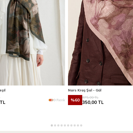
eşil
Nars Kraş Şal - Gül
L
875,00
TL
%
60
9 Renk
TL
350,00
TL