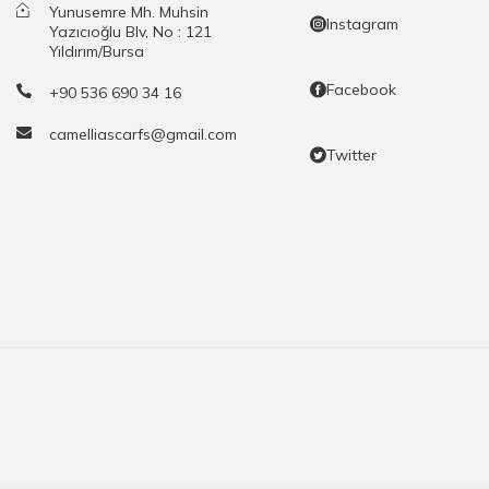
Yunusemre Mh. Muhsin
Instagram
Yazıcıoğlu Blv, No : 121
Yıldırım/Bursa
Facebook
+90 536 690 34 16
camelliascarfs@gmail.com
Twitter