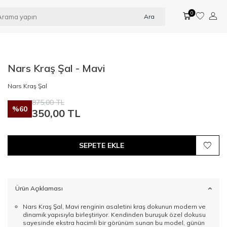
0
Ara
Nars Kraş Şal - Mavi
Nars Kraş Şal
875,00
TL
%
60
350,00
TL
SEPETE EKLE
Ürün Açıklaması
Nars Kraş Şal, Mavi renginin asaletini kraş dokunun modern ve
dinamik yapısıyla birleştiriyor. Kendinden buruşuk özel dokusu
sayesinde ekstra hacimli bir görünüm sunan bu model, günün