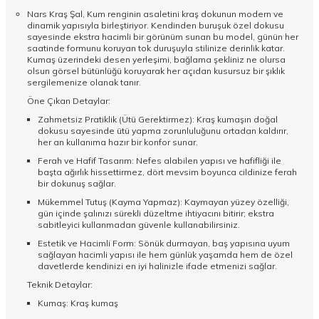
Nars Kraş Şal, Kum renginin asaletini kraş dokunun modern ve
dinamik yapısıyla birleştiriyor. Kendinden buruşuk özel dokusu
sayesinde ekstra hacimli bir görünüm sunan bu model, günün her
saatinde formunu koruyan tok duruşuyla stilinize derinlik katar.
Kumaş üzerindeki desen yerleşimi, bağlama şekliniz ne olursa
olsun görsel bütünlüğü koruyarak her açıdan kusursuz bir şıklık
sergilemenize olanak tanır.
Öne Çıkan Detaylar:
Zahmetsiz Pratiklik (Ütü Gerektirmez): Kraş kumaşın doğal
dokusu sayesinde ütü yapma zorunluluğunu ortadan kaldırır,
her an kullanıma hazır bir konfor sunar.
Ferah ve Hafif Tasarım: Nefes alabilen yapısı ve hafifliği ile
başta ağırlık hissettirmez, dört mevsim boyunca cildinize ferah
bir dokunuş sağlar.
Mükemmel Tutuş (Kayma Yapmaz): Kaymayan yüzey özelliği,
gün içinde şalınızı sürekli düzeltme ihtiyacını bitirir; ekstra
sabitleyici kullanmadan güvenle kullanabilirsiniz.
Estetik ve Hacimli Form: Sönük durmayan, baş yapısına uyum
sağlayan hacimli yapısı ile hem günlük yaşamda hem de özel
davetlerde kendinizi en iyi halinizle ifade etmenizi sağlar.
Teknik Detaylar:
Kumaş: Kraş kumaş