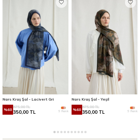
Nars Kraş Şal - Lacivert Gri
Nars Kraş Şal - Yeşil
875,00
TL
875,00
TL
%
60
%
60
9 Renk
9 Renk
350,00
TL
350,00
TL