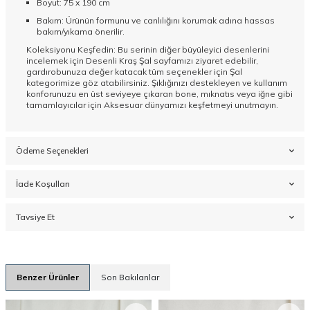
Boyut: 75 x 190 cm
Bakım: Ürünün formunu ve canlılığını korumak adına hassas
bakım/yıkama önerilir.
Koleksiyonu Keşfedin: Bu serinin diğer büyüleyici desenlerini
incelemek için
Desenli Kraş Şal
sayfamızı ziyaret edebilir,
gardırobunuza değer katacak tüm seçenekler için
Şal
kategorimize göz atabilirsiniz. Şıklığınızı destekleyen ve kullanım
konforunuzu en üst seviyeye çıkaran bone, mıknatıs veya iğne gibi
tamamlayıcılar için
Aksesuar
dünyamızı keşfetmeyi unutmayın.
Ödeme Seçenekleri
İade Koşulları
Tavsiye Et
Benzer Ürünler
Son Bakılanlar