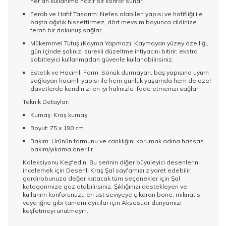
her an kullanıma hazır bir konfor sunar.
Ferah ve Hafif Tasarım: Nefes alabilen yapısı ve hafifliği ile
başta ağırlık hissettirmez, dört mevsim boyunca cildinize
ferah bir dokunuş sağlar.
Mükemmel Tutuş (Kayma Yapmaz): Kaymayan yüzey özelliği,
gün içinde şalınızı sürekli düzeltme ihtiyacını bitirir; ekstra
sabitleyici kullanmadan güvenle kullanabilirsiniz.
Estetik ve Hacimli Form: Sönük durmayan, baş yapısına uyum
sağlayan hacimli yapısı ile hem günlük yaşamda hem de özel
davetlerde kendinizi en iyi halinizle ifade etmenizi sağlar.
Teknik Detaylar:
Kumaş: Kraş kumaş
Boyut: 75 x 190 cm
Bakım: Ürünün formunu ve canlılığını korumak adına hassas
bakım/yıkama önerilir.
Koleksiyonu Keşfedin: Bu serinin diğer büyüleyici desenlerini
incelemek için
Desenli Kraş Şal
sayfamızı ziyaret edebilir,
gardırobunuza değer katacak tüm seçenekler için
Şal
kategorimize göz atabilirsiniz. Şıklığınızı destekleyen ve
kullanım konforunuzu en üst seviyeye çıkaran bone, mıknatıs
veya iğne gibi tamamlayıcılar için
Aksesuar
dünyamızı
keşfetmeyi unutmayın.