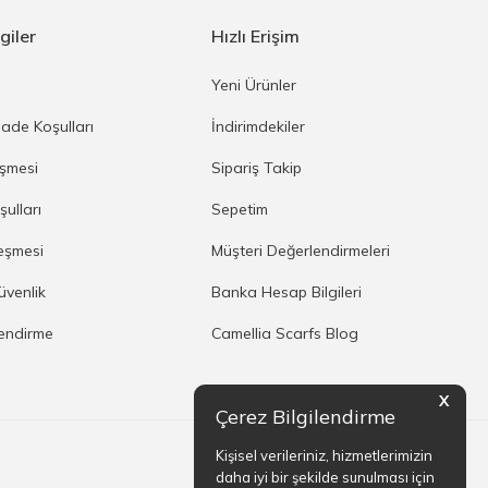
giler
Hızlı Erişim
a
Yeni Ürünler
İade Koşulları
İndirimdekiler
eşmesi
Sipariş Takip
şulları
Sepetim
eşmesi
Müşteri Değerlendirmeleri
Güvenlik
Banka Hesap Bilgileri
lendirme
Camellia Scarfs Blog
X
Çerez Bilgilendirme
Kişisel verileriniz, hizmetlerimizin
daha iyi bir şekilde sunulması için