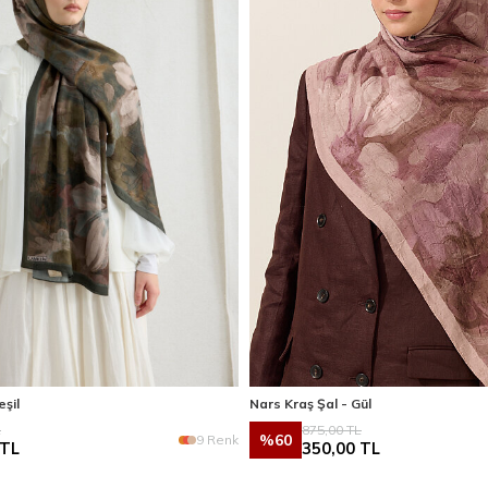
eşil
Nars Kraş Şal - Gül
L
875,00
TL
%
60
9 Renk
TL
350,00
TL