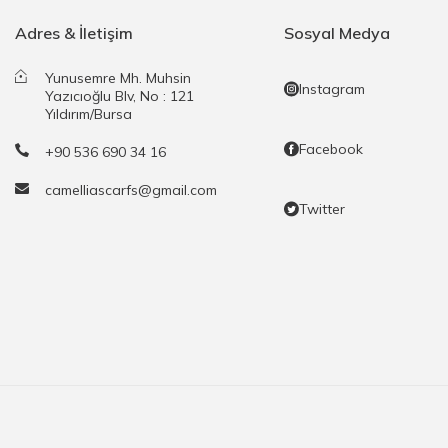
Adres & İletişim
Sosyal Medya
Yunusemre Mh. Muhsin
Instagram
Yazıcıoğlu Blv, No : 121
Yıldırım/Bursa
Facebook
+90 536 690 34 16
camelliascarfs@gmail.com
Twitter