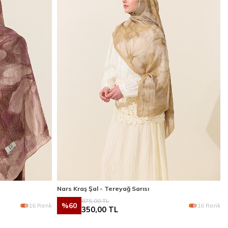
Nars Kraş Şal - Tereyağ Sarısı
875,00
TL
%
60
16 Renk
16 Renk
350,00
TL