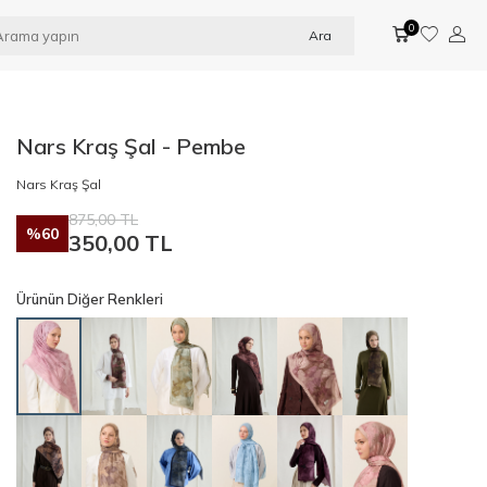
0
Ara
Nars Kraş Şal - Pembe
Nars Kraş Şal
875,00
TL
%
60
350,00
TL
Ürünün Diğer Renkleri