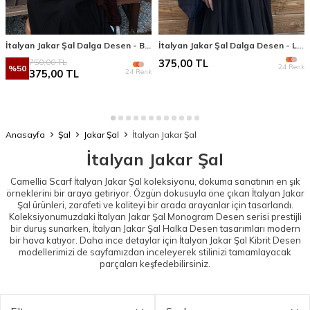
İtalyan Jakar Şal Dalga Desen - Bordo
İtalyan Jakar Şal Dalga Desen - Lacivert
750,00
TL
375,00
TL
24 Renk
%
50
24 Renk
375,00
TL
Anasayfa
Şal
Jakar Şal
İtalyan Jakar Şal
İtalyan Jakar Şal
Camellia Scarf İtalyan Jakar Şal koleksiyonu, dokuma sanatının en şık
örneklerini bir araya getiriyor. Özgün dokusuyla öne çıkan İtalyan Jakar
Şal ürünleri, zarafeti ve kaliteyi bir arada arayanlar için tasarlandı.
Koleksiyonumuzdaki
İtalyan Jakar Şal Monogram Desen
serisi prestijli
bir duruş sunarken,
İtalyan Jakar Şal Halka Desen
tasarımları modern
bir hava katıyor. Daha ince detaylar için
İtalyan Jakar Şal Kibrit Desen
modellerimizi de sayfamızdan inceleyerek stilinizi tamamlayacak
parçaları keşfedebilirsiniz.