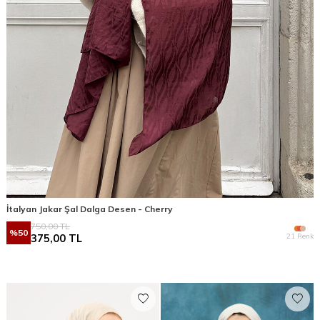
İtalyan Jakar Şal Dalga Desen - Cherry
750,00
TL
%
50
21 Renk
375,00
TL