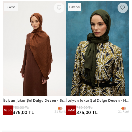
Tükendi
Tükendi
İtalyan Jakar Şal Dalga Desen - Sıcak Kahve
İtalyan Jakar Şal Dalga Desen - Haki
750,00
TL
750,00
TL
%
50
%
50
21 Renk
21 Renk
375,00
TL
375,00
TL