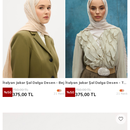
İtalyan Jakar Şal Dalga Desen - Bej
İtalyan Jakar Şal Dalga Desen - Taş
750,00
TL
750,00
TL
%
50
%
50
21 Renk
21 Renk
375,00
TL
375,00
TL