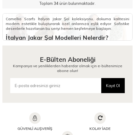
Toplam
34
ürün bulunmaktadır.
Camellia Scarfs İtalyan Jakar Şal koleksiyonu, dokuma kalitesini
modern estetikle buluşturarak özel anlarınıza eşlik ediyor. Sofistike
desenlerle hazırlanan bu seriyi hemen keşfetmeye başlayın.
İtalyan Jakar Şal Modelleri Nelerdir?
Camellia Scarfs koleksiyonundaki İtalyan Jakar Şal modelleri, kumaşın
kendi dokusundan gelen kendinden desenli yapısıyla dikkat çeker. Bu
özel dokuma tekniği, şalların yüzeyinde zarif ve derinlikli bir görünüm
E-Bülten Aboneliği
oluşturarak her türlü kıyafetle uyum sağlar. Şık İtalyan Jakar Şal
modelleri, ipeksi yumuşaklığı ve tok duruşu sayesinde hem günlük
Kampanya ve yeniliklerden haberdar olmak için e-bültenimize
kullanımda hem de davetlerde stilinizi bir adım öne çıkarır.
abone olun!
Tasarımlarımızdaki modern motifler, klasik jakar sanatını güncel moda
anlayışıyla birleştirerek gardırobunuzun en değerli parçalarından biri
olmayı hedefler.
Kayıt Ol
Kullanım kolaylığı sağlayan kaymayan İtalyan Jakar Şal çeşitleri,
başınızda gün boyu sabit kalarak konforlu bir deneyim sunar. Bu
modelleri daha doğal bir doku aradığınızda
Bambu Şal
seçeneklerimizle çeşitlendirebilir veya hareketli bir tarz için
Desenli
Şal
koleksiyonumuza göz atabilirsiniz. Kaliteli ipliklerin titizlikle
işlendiği bu seri, hafif yapısıyla ağırlık yapmadan şıklığınızı korumanıza
yardımcı olur. Aradığınız her renkte ve desende sunulan alternatifler
arasından kendinize en uygun olanı seçerek stilinizi dilediğiniz zaman
GÜVENLİ ALIŞVERİŞ
KOLAY İADE
güncelleyebilir ve markamızın teknik dokuma kalitesini her an