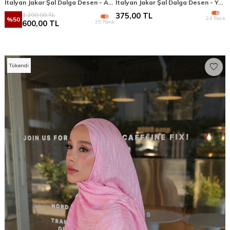
İtalyan Jakar Şal Dalga Desen - Acı Kahve
İtalyan Jakar Şal Dalga Desen - Yeşil
1.200,00
TL
375,00
TL
24 Renk
%
50
25 Renk
600,00
TL
Tükendi