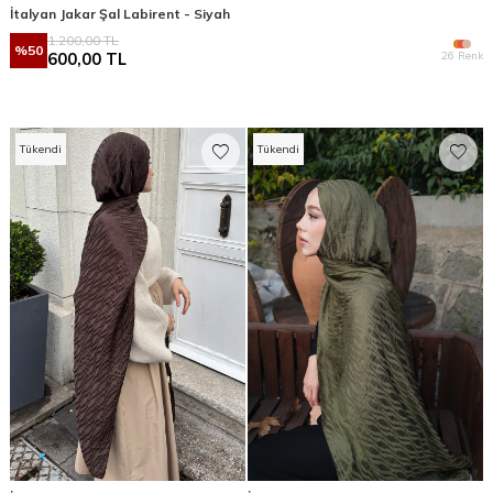
İtalyan Jakar Şal Labirent - Siyah
1.200,00
TL
%
50
26 Renk
600,00
TL
Tükendi
Tükendi