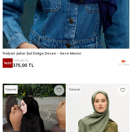
İtalyan Jakar Şal Dalga Desen - Gece Mavisi
750,00
TL
%
50
21 Renk
375,00
TL
Tükendi
Tükendi