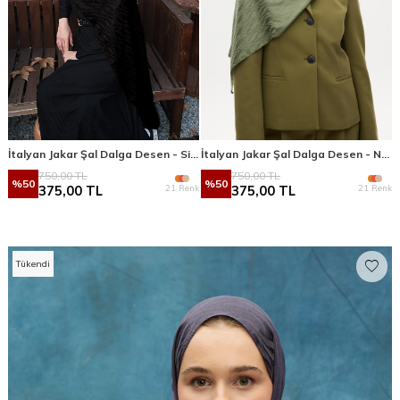
İtalyan Jakar Şal Dalga Desen - Siyah
İtalyan Jakar Şal Dalga Desen - Nefti
750,00
TL
750,00
TL
%
50
%
50
21 Renk
21 Renk
375,00
TL
375,00
TL
Tükendi