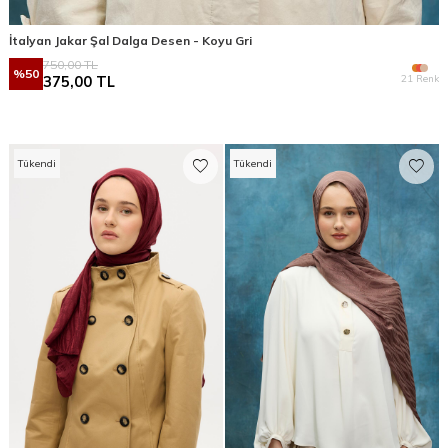
İtalyan Jakar Şal Dalga Desen - Koyu Gri
750,00
TL
%
50
21 Renk
375,00
TL
Tükendi
Tükendi