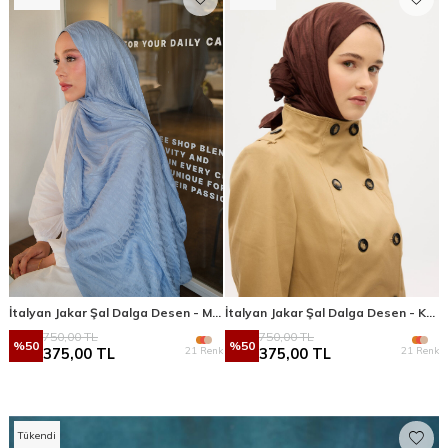
İtalyan Jakar Şal Dalga Desen - Mavi
İtalyan Jakar Şal Dalga Desen - Kahve
750,00
TL
750,00
TL
%
50
%
50
21 Renk
21 Renk
375,00
TL
375,00
TL
Tükendi