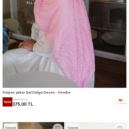
İtalyan Jakar Şal Dalga Desen - Pembe
750,00
TL
%
50
21 Renk
375,00
TL
Tükendi
Tükendi