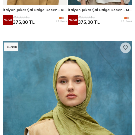
İtalyan Jakar Şal Dalga Desen - Kırmızı
İtalyan Jakar Şal Dalga Desen - Mocha
750,00
TL
750,00
TL
%
50
%
50
21 Renk
21 Renk
375,00
TL
375,00
TL
Tükendi