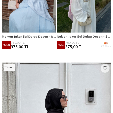
İtalyan Jakar Şal Dalga Desen - Icy Blue
İtalyan Jakar Şal Dalga Desen - Şeker Pembe
750,00
TL
750,00
TL
%
50
%
50
27 Renk
375,00
TL
375,00
TL
Tükendi