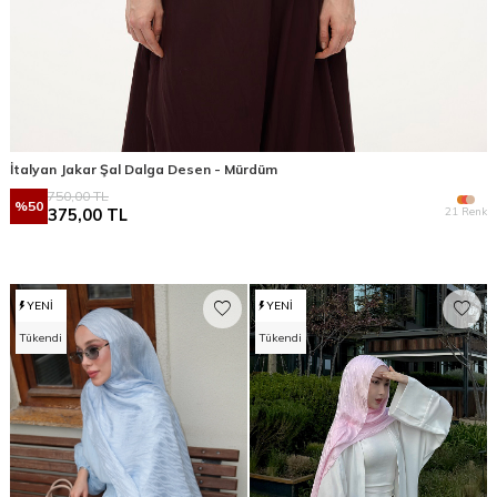
İtalyan Jakar Şal Dalga Desen - Mürdüm
750,00
TL
%
50
21 Renk
375,00
TL
YENI
YENI
Tükendi
Tükendi