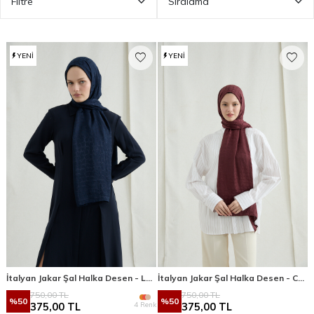
Filtre
Sıralama
YENI
YENI
İtalyan Jakar Şal Halka Desen - Lacivert
İtalyan Jakar Şal Halka Desen - Cherry
750,00
TL
750,00
TL
%
50
%
50
4 Renk
375,00
TL
375,00
TL