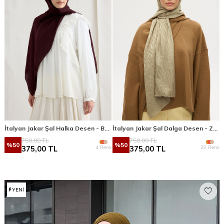
İtalyan Jakar Şal Halka Desen - Bordo
İtalyan Jakar Şal Dalga Desen - Zeytin Yeşili
750,00
TL
750,00
TL
%
50
%
50
4 Renk
29 Renk
375,00
TL
375,00
TL
YENI