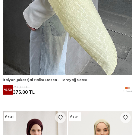
İtalyan Jakar Şal Halka Desen - Tereyağ Sarısı
750,00
TL
%
50
3 Renk
375,00
TL
YENI
YENI