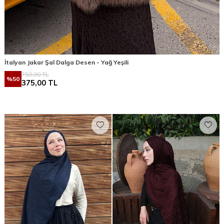
İtalyan Jakar Şal Dalga Desen - Yağ Yeşili
750,00
TL
%
50
375,00
TL