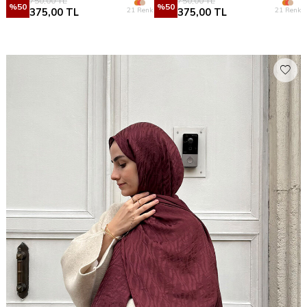
750,00
TL
750,00
TL
%
50
%
50
21 Renk
21 Renk
375,00
TL
375,00
TL