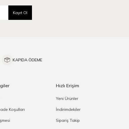
Kayıt Ol
KAPIDA ÖDEME
giler
Hızlı Erişim
a
Yeni Ürünler
İade Koşulları
İndirimdekiler
eşmesi
Sipariş Takip