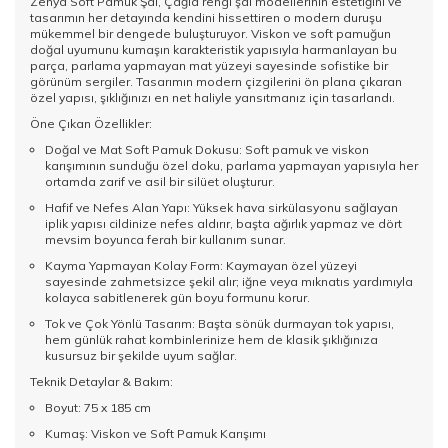
Zenya Soft Pamuk Şal, Çağla rengi şal modellerinin estetiğini ve
tasarımın her detayında kendini hissettiren o modern duruşu
mükemmel bir dengede buluşturuyor. Viskon ve soft pamuğun
doğal uyumunu kumaşın karakteristik yapısıyla harmanlayan bu
parça, parlama yapmayan mat yüzeyi sayesinde sofistike bir
görünüm sergiler. Tasarımın modern çizgilerini ön plana çıkaran
özel yapısı, şıklığınızı en net haliyle yansıtmanız için tasarlandı.
Öne Çıkan Özellikler:
Doğal ve Mat Soft Pamuk Dokusu: Soft pamuk ve viskon
karışımının sunduğu özel doku, parlama yapmayan yapısıyla her
ortamda zarif ve asil bir silüet oluşturur.
Hafif ve Nefes Alan Yapı: Yüksek hava sirkülasyonu sağlayan
iplik yapısı cildinize nefes aldırır, başta ağırlık yapmaz ve dört
mevsim boyunca ferah bir kullanım sunar.
Kayma Yapmayan Kolay Form: Kaymayan özel yüzeyi
sayesinde zahmetsizce şekil alır; iğne veya mıknatıs yardımıyla
kolayca sabitlenerek gün boyu formunu korur.
Tok ve Çok Yönlü Tasarım: Başta sönük durmayan tok yapısı,
hem günlük rahat kombinlerinize hem de klasik şıklığınıza
kusursuz bir şekilde uyum sağlar.
Teknik Detaylar & Bakım:
Boyut: 75 x 185 cm
Kumaş: Viskon ve Soft Pamuk Karışımı