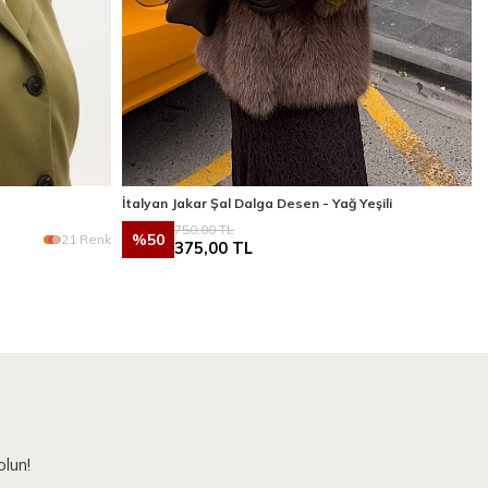
İtalyan Jakar Şal Dalga Desen - Yağ Yeşili
750,00
TL
%
50
21 Renk
375,00
TL
lun!