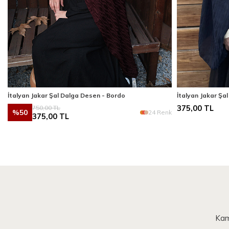
İtalyan Jakar Şal Dalga Desen - Bordo
İtalyan Jakar Şa
750,00
TL
375,00
TL
%
50
k
24 Renk
375,00
TL
Kam