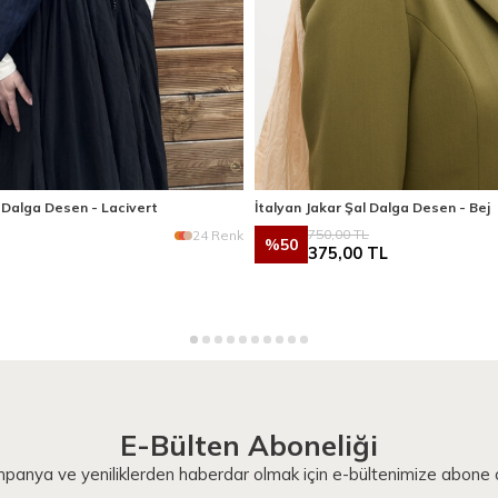
l Dalga Desen - Lacivert
İtalyan Jakar Şal Dalga Desen - Bej
750,00
TL
24 Renk
%
50
375,00
TL
E-Bülten Aboneliği
panya ve yeniliklerden haberdar olmak için e-bültenimize abone o