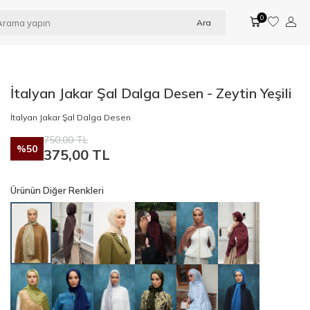
0
Ara
İtalyan Jakar Şal Dalga Desen - Zeytin Yeşili
İtalyan Jakar Şal Dalga Desen
750,00
TL
%
50
375,00
TL
Ürünün Diğer Renkleri