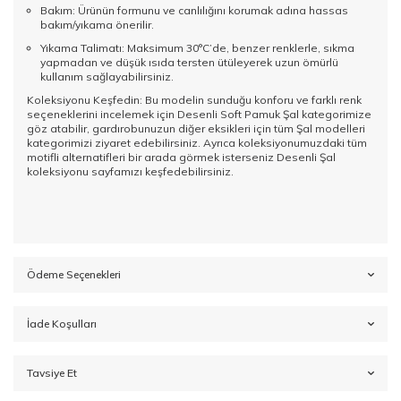
Bakım: Ürünün formunu ve canlılığını korumak adına hassas
bakım/yıkama önerilir.
Yıkama Talimatı: Maksimum 30°C’de, benzer renklerle, sıkma
yapmadan ve düşük ısıda tersten ütüleyerek uzun ömürlü
kullanım sağlayabilirsiniz.
Koleksiyonu Keşfedin: Bu modelin sunduğu konforu ve farklı renk
seçeneklerini incelemek için
Desenli Soft Pamuk Şal
kategorimize
göz atabilir, gardırobunuzun diğer eksikleri için tüm
Şal modelleri
kategorimizi ziyaret edebilirsiniz. Ayrıca koleksiyonumuzdaki tüm
motifli alternatifleri bir arada görmek isterseniz
Desenli Şal
koleksiyonu
sayfamızı keşfedebilirsiniz.
Ödeme Seçenekleri
İade Koşulları
Tavsiye Et