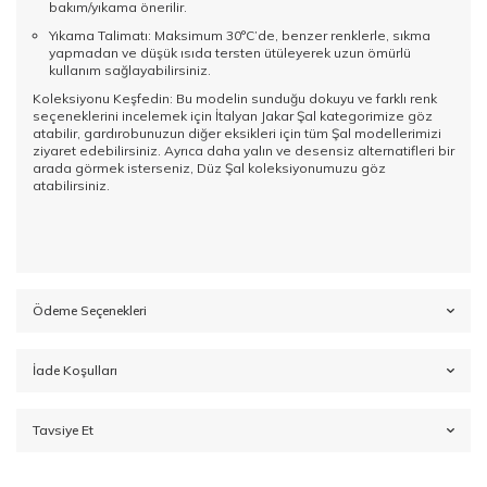
bakım/yıkama önerilir.
Yıkama Talimatı: Maksimum 30°C’de, benzer renklerle, sıkma
yapmadan ve düşük ısıda tersten ütüleyerek uzun ömürlü
kullanım sağlayabilirsiniz.
Koleksiyonu Keşfedin: Bu modelin sunduğu dokuyu ve farklı renk
seçeneklerini incelemek için
İtalyan Jakar Şal
kategorimize göz
atabilir, gardırobunuzun diğer eksikleri için tüm
Şal
modellerimizi
ziyaret edebilirsiniz. Ayrıca daha yalın ve desensiz alternatifleri bir
arada görmek isterseniz,
Düz Şal
koleksiyonumuzu göz
atabilirsiniz.
Ödeme Seçenekleri
İade Koşulları
Tavsiye Et