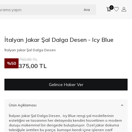
0
Ara
İtalyan Jakar Şal Dalga Desen - Icy Blue
İtalyan Jakar Şal Dalga Desen
750,00
TL
%
50
375,00
TL
Gelince Haber Ver
Ürün Açıklaması
İtalyan Jakar Şal Dalga Desen, Icy Blue rengi şal modellerinin
estetiğini ve tasarımın her detayında kendini hissettiren o modern
duruşu mükemmel bir dengede buluşturuyor. Özel jakar dokuma
tekniğiyle üretilen bu parça, kumaşın kendi içine işlenen zarif