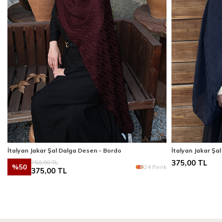
İtalyan Jakar Şal Dalga Desen - Bordo
İtalyan Jakar Şa
750,00
TL
375,00
TL
%
50
k
24 Renk
375,00
TL