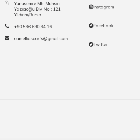
Yunusemre Mh. Muhsin
Instagram
Yazıcıoğlu Blv, No : 121
Yıldırım/Bursa
Facebook
+90 536 690 34 16
camelliascarfs@gmail.com
Twitter