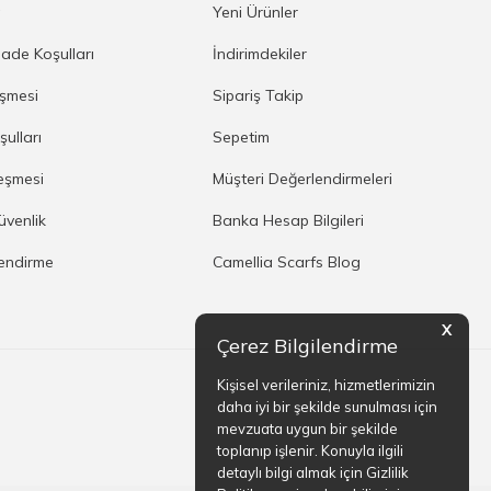
a
Yeni Ürünler
İade Koşulları
İndirimdekiler
eşmesi
Sipariş Takip
şulları
Sepetim
eşmesi
Müşteri Değerlendirmeleri
Güvenlik
Banka Hesap Bilgileri
lendirme
Camellia Scarfs Blog
X
Çerez Bilgilendirme
Kişisel verileriniz, hizmetlerimizin
daha iyi bir şekilde sunulması için
mevzuata uygun bir şekilde
toplanıp işlenir. Konuyla ilgili
detaylı bilgi almak için Gizlilik