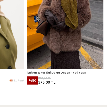
İtalyan Jakar Şal Dalga Desen - Yağ Yeşili
750,00
TL
%
50
21 Renk
375,00
TL