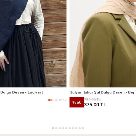
l Dalga Desen - Lacivert
İtalyan Jakar Şal Dalga Desen - Bej
750,00
TL
24 Renk
%
50
375,00
TL