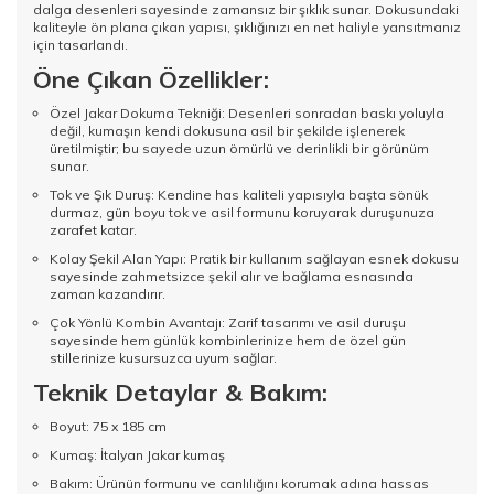
dalga desenleri sayesinde zamansız bir şıklık sunar. Dokusundaki
kaliteyle ön plana çıkan yapısı, şıklığınızı en net haliyle yansıtmanız
için tasarlandı.
Öne Çıkan Özellikler:
Özel Jakar Dokuma Tekniği: Desenleri sonradan baskı yoluyla
değil, kumaşın kendi dokusuna asil bir şekilde işlenerek
üretilmiştir; bu sayede uzun ömürlü ve derinlikli bir görünüm
sunar.
Tok ve Şık Duruş: Kendine has kaliteli yapısıyla başta sönük
durmaz, gün boyu tok ve asil formunu koruyarak duruşunuza
zarafet katar.
Kolay Şekil Alan Yapı: Pratik bir kullanım sağlayan esnek dokusu
sayesinde zahmetsizce şekil alır ve bağlama esnasında
zaman kazandırır.
Çok Yönlü Kombin Avantajı: Zarif tasarımı ve asil duruşu
sayesinde hem günlük kombinlerinize hem de özel gün
stillerinize kusursuzca uyum sağlar.
Teknik Detaylar & Bakım:
Boyut: 75 x 185 cm
Kumaş: İtalyan Jakar kumaş
Bakım: Ürünün formunu ve canlılığını korumak adına hassas