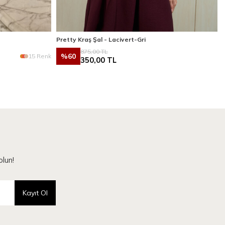
Pretty Kraş Şal - Lacivert-Gri
875,00
TL
%
60
15 Renk
350,00
TL
lun!
Kayıt Ol