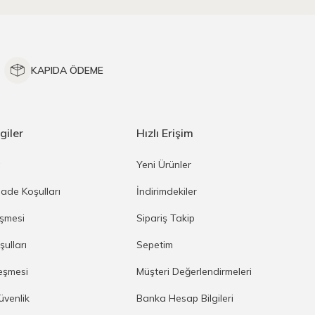
KAPIDA ÖDEME
giler
Hızlı Erişim
a
Yeni Ürünler
İade Koşulları
İndirimdekiler
eşmesi
Sipariş Takip
şulları
Sepetim
eşmesi
Müşteri Değerlendirmeleri
Güvenlik
Banka Hesap Bilgileri