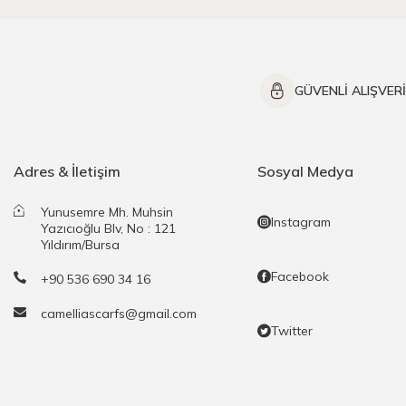
GÜVENLİ ALIŞVER
Adres & İletişim
Sosyal Medya
Yunusemre Mh. Muhsin
Instagram
Yazıcıoğlu Blv, No : 121
Yıldırım/Bursa
Facebook
+90 536 690 34 16
camelliascarfs@gmail.com
Twitter