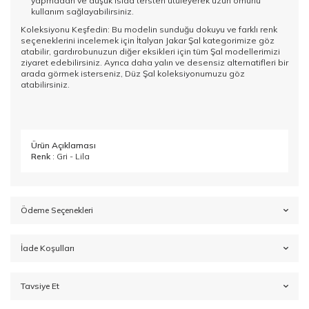
yapmadan ve düşük ısıda tersten ütüleyerek uzun ömürlü
kullanım sağlayabilirsiniz.
Koleksiyonu Keşfedin: Bu modelin sunduğu dokuyu ve farklı renk
seçeneklerini incelemek için
İtalyan Jakar Şal
kategorimize göz
atabilir, gardırobunuzun diğer eksikleri için tüm
Şal
modellerimizi
ziyaret edebilirsiniz. Ayrıca daha yalın ve desensiz alternatifleri bir
arada görmek isterseniz,
Düz Şal
koleksiyonumuzu göz
atabilirsiniz.
Ürün Açıklaması
Renk
: Gri - Lila
Ödeme Seçenekleri
İade Koşulları
Tavsiye Et