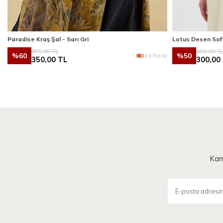
Paradise Kraş Şal - Sarı Gri
Lotus Desen Soft
875,00
TL
600,00
T
%
60
%
50
k
14 Renk
350,00
TL
300,00
Kam