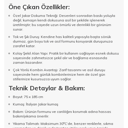
Öne Çıkan Özellikler:
Özel Jakar Dokuma Tekniği: Desenleri sonradan baskı yoluyla
değil, kumaşın kendi dokusuna asil bir şekilde işlenerek
üretilmiştir; bu sayede uzun ömürlü ve derinlikli bir görünüm
sunar.
Tok ve Şık Duruş: Kendine has kaliteli yapısıyla başta sönük
durmaz, gün boyu tok ve asil formunu koruyarak duruşunuza
zarafet katar.
Kolay Şekil Alan Yapı: Pratik bir kullanım sağlayan esnek dokusu
sayesinde zahmetsizce şekil alır ve bağlama esnasında
zaman kazandırır.
Çok Yönlü Kombin Avantajı: Zarif tasarımı ve asil duruşu
sayesinde hem günlük kombinlerinize hem de özel gün
stillerinize kusursuzca uyum sağlar.
Teknik Detaylar & Bakım:
Boyut: 75 x 185 cm
Kumaş: İtalyan Jakar kumaş
Bakım: Ürünün formunu ve canlılığını korumak adına hassas
bakım/yıkama önerilir.
Yıkama Talimatı: Maksimum 30°C’de, benzer renklerle, sıkma