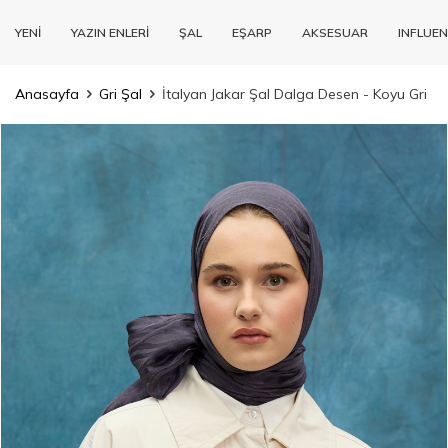
YENİ
YAZIN ENLERİ
ŞAL
EŞARP
AKSESUAR
INFLUEN
Anasayfa
Gri Şal
İtalyan Jakar Şal Dalga Desen - Koyu Gri