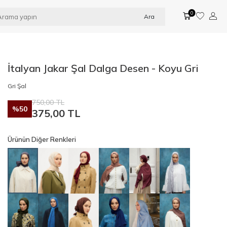
0
Ara
İtalyan Jakar Şal Dalga Desen - Koyu Gri
Gri Şal
750,00
TL
%
50
375,00
TL
Ürünün Diğer Renkleri