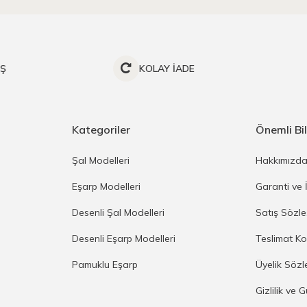
İŞ
KOLAY İADE
Kategoriler
Önemli Bil
Şal Modelleri
Hakkımızd
Eşarp Modelleri
Garanti ve 
Desenli Şal Modelleri
Satış Sözl
Desenli Eşarp Modelleri
Teslimat Ko
Pamuklu Eşarp
Üyelik Sözl
Gizlilik ve 