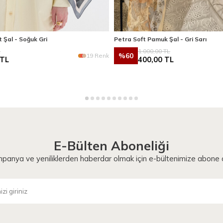
 Şal - Soğuk Gri
Petra Soft Pamuk Şal - Gri Sarı
L
1.000,00
TL
%
60
19 Renk
TL
400,00
TL
E-Bülten Aboneliği
panya ve yeniliklerden haberdar olmak için e-bültenimize abone o