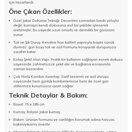
için tasarlandı.
Öne Çıkan Özellikler:
Özel Jakar Dokuma Tekniği: Desenleri sonradan baskı yoluyla
değil, kumaşın kendi dokusuna asil bir şekilde işlenerek
üretilmiştir; bu sayede uzun ömürlü ve derinlikli bir görünüm
sunar.
Tok ve Şık Duruş: Kendine has kaliteli yapısıyla başta sönük
durmaz, gün boyu tok ve asil formunu koruyarak duruşunuza
zarafet katar.
Kolay Şekil Alan Yapı: Pratik bir kullanım sağlayan esnek dokusu
sayesinde zahmetsizce şekil alır ve bağlama esnasında
zaman kazandırır.
Çok Yönlü Kombin Avantajı: Zarif tasarımı ve asil duruşu
sayesinde hem günlük kombinlerinize hem de özel gün
stillerinize kusursuzca uyum sağlar.
Teknik Detaylar & Bakım:
Boyut: 75 x 185 cm
Kumaş: İtalyan Jakar kumaş
Bakım: Ürünün formunu ve canlılığını korumak adına hassas
bakım/yıkama önerilir.
Yıkama Talimatı: Maksimum 30°C’de, benzer renklerle, sıkma