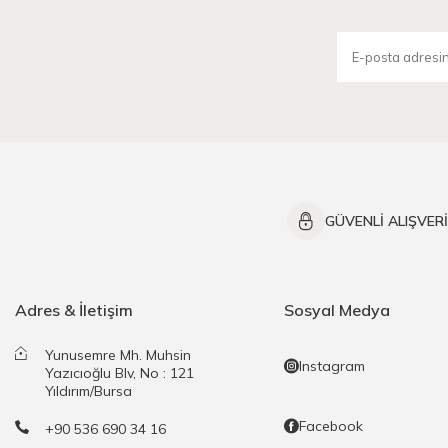
GÜVENLİ ALIŞVER
Adres & İletişim
Sosyal Medya
Yunusemre Mh. Muhsin
Instagram
Yazıcıoğlu Blv, No : 121
Yıldırım/Bursa
Facebook
+90 536 690 34 16