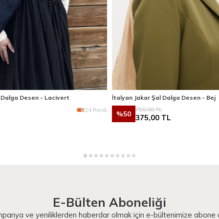
l Dalga Desen - Lacivert
İtalyan Jakar Şal Dalga Desen - Bej
750,00
TL
24 Renk
%
50
375,00
TL
E-Bülten Aboneliği
panya ve yeniliklerden haberdar olmak için e-bültenimize abone o