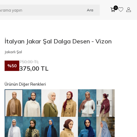
0
Ara
İtalyan Jakar Şal Dalga Desen - Vizon
Jakarlı Şal
750,00
TL
%
50
375,00
TL
Ürünün Diğer Renkleri