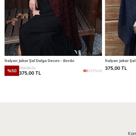
İtalyan Jakar Şal Dalga Desen - Bordo
İtalyan Jakar Şa
750,00
TL
375,00
TL
%
50
k
24 Renk
375,00
TL
Kam