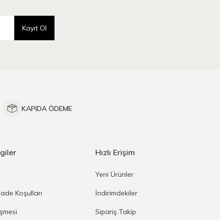
Kayıt Ol
KAPIDA ÖDEME
giler
Hızlı Erişim
a
Yeni Ürünler
İade Koşulları
İndirimdekiler
eşmesi
Sipariş Takip