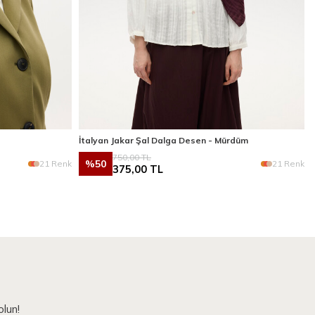
İtalyan Jakar Şal Dalga Desen - Mürdüm
750,00
TL
%
50
21 Renk
21 Renk
375,00
TL
lun!