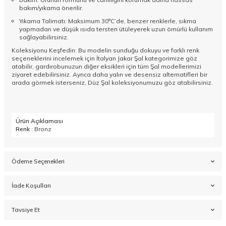
bakım/yıkama önerilir.
Yıkama Talimatı: Maksimum 30°C’de, benzer renklerle, sıkma
yapmadan ve düşük ısıda tersten ütüleyerek uzun ömürlü kullanım
sağlayabilirsiniz.
Koleksiyonu Keşfedin: Bu modelin sunduğu dokuyu ve farklı renk
seçeneklerini incelemek için
İtalyan Jakar Şal
kategorimize göz
atabilir, gardırobunuzun diğer eksikleri için tüm
Şal
modellerimizi
ziyaret edebilirsiniz. Ayrıca daha yalın ve desensiz alternatifleri bir
arada görmek isterseniz,
Düz Şal
koleksiyonumuzu göz atabilirsiniz.
Ürün Açıklaması
Renk
: Bronz
Ödeme Seçenekleri
İade Koşulları
Tavsiye Et