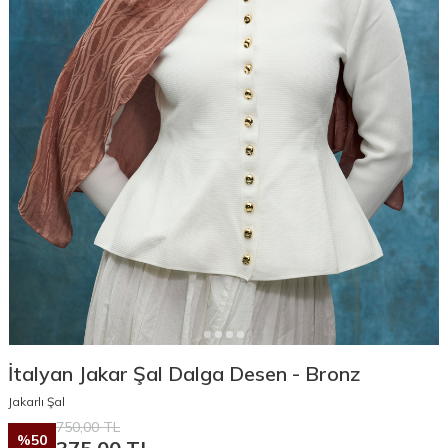
İtalyan Jakar Şal Dalga Desen - Bronz
Jakarlı Şal
750,00
TL
%
50