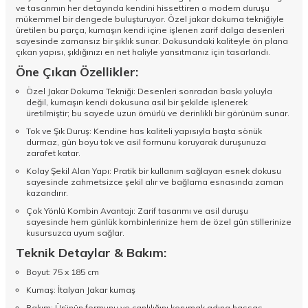
ve tasarımın her detayında kendini hissettiren o modern duruşu
mükemmel bir dengede buluşturuyor. Özel jakar dokuma tekniğiyle
üretilen bu parça, kumaşın kendi içine işlenen zarif dalga desenleri
sayesinde zamansız bir şıklık sunar. Dokusundaki kaliteyle ön plana
çıkan yapısı, şıklığınızı en net haliyle yansıtmanız için tasarlandı.
Öne Çıkan Özellikler:
Özel Jakar Dokuma Tekniği: Desenleri sonradan baskı yoluyla
değil, kumaşın kendi dokusuna asil bir şekilde işlenerek
üretilmiştir; bu sayede uzun ömürlü ve derinlikli bir görünüm sunar.
Tok ve Şık Duruş: Kendine has kaliteli yapısıyla başta sönük
durmaz, gün boyu tok ve asil formunu koruyarak duruşunuza
zarafet katar.
Kolay Şekil Alan Yapı: Pratik bir kullanım sağlayan esnek dokusu
sayesinde zahmetsizce şekil alır ve bağlama esnasında zaman
kazandırır.
Çok Yönlü Kombin Avantajı: Zarif tasarımı ve asil duruşu
sayesinde hem günlük kombinlerinize hem de özel gün stillerinize
kusursuzca uyum sağlar.
Teknik Detaylar & Bakım:
Boyut: 75 x 185 cm
Kumaş: İtalyan Jakar kumaş
Bakım: Ürünün formunu ve canlılığını korumak adına hassas