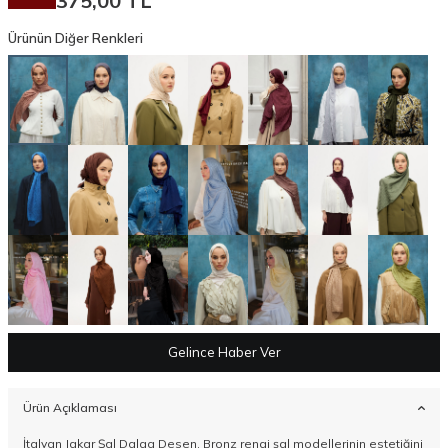
375,00
TL
Ürünün Diğer Renkleri
Gelince Haber Ver
Ürün Açıklaması
İtalyan Jakar Şal Dalga Desen, Bronz rengi şal modellerinin estetiğini