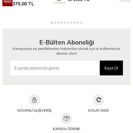
24 Renk
%
50
24 Renk
375,00
TL
E-Bülten Aboneliği
Kampanya ve yeniliklerden haberdar olmak için e-bültenimize
abone olun!
Kayıt Ol
GÜVENLİ ALIŞVERİŞ
KOLAY İADE
KAPIDA ÖDEME