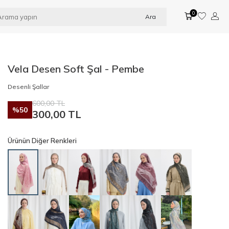
0
Ara
Vela Desen Soft Şal - Pembe
Desenli Şallar
600,00
TL
%
50
300,00
TL
Ürünün Diğer Renkleri