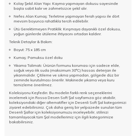
Kolay Şekil Alan Yapı: Kayma yapmayan dokusu sayesinde
başta sabit kalır ve zahmetsizce şekil alır.
Nefes Alan Kumaş: Terletme yapmayan ferah yapısı ile dört
mevsim boyunca rahatlıkla tercih edilebilir.
Ütü Gerektirmeyen Pratiklik: Kırışmaya dayanıklı özel dokusu,
yoğun günlerde ütüleme ihtiyacını ortadan kaldırır.
Teknik Detaylar & Bakım:
Boyut: 75 x 185 cm
Kumaş: Pamuksu özel doku
Yıkama Talimatı: Ürünün formunu koruması için sadece elde,
soğuk veya ılık suda (maksimum 30°C) hassas deterjan ile
yıkanmalıdır. Çitileme ve sıkma yapmadan, gölgede düz bir
zeminde kurutulması önerilir. Makinede yıkama veya kuru
temizleme önerilmez.
Koleksiyonu Keşfedin: Bu modelin farklı renk seçeneklerini
incelemek için Rossa Desen Soft Şal sayfamıza göz atabilir,
koleksiyondaki diğer alternatifler için
Desenli Soft Şal
kategorimizi
ziyaret edebilirsiniz. Çok daha geniş bir yelpazede sunulan tüm
Desenli Şallar
için koleksiyonumuzu inceleyebilir, stilinizi
tamamlayacak tüm
Şal
modellerimiz için ilgili kategorimize
bakabilirsiniz.