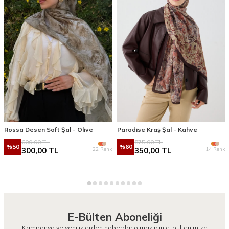
Rossa Desen Soft Şal - Olive
Paradise Kraş Şal - Kahve
600,00
TL
875,00
TL
%
50
%
60
22 Renk
14 Renk
300,00
TL
350,00
TL
E-Bülten Aboneliği
Kampanya ve yeniliklerden haberdar olmak için e-bültenimize