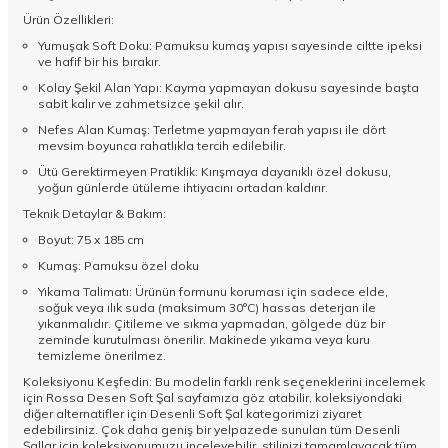
Ürün Özellikleri:
Yumuşak Soft Doku: Pamuksu kumaş yapısı sayesinde ciltte ipeksi
ve hafif bir his bırakır.
Kolay Şekil Alan Yapı: Kayma yapmayan dokusu sayesinde başta
sabit kalır ve zahmetsizce şekil alır.
Nefes Alan Kumaş: Terletme yapmayan ferah yapısı ile dört
mevsim boyunca rahatlıkla tercih edilebilir.
Ütü Gerektirmeyen Pratiklik: Kırışmaya dayanıklı özel dokusu,
yoğun günlerde ütüleme ihtiyacını ortadan kaldırır.
Teknik Detaylar & Bakım:
Boyut: 75 x 185 cm
Kumaş: Pamuksu özel doku
Yıkama Talimatı: Ürünün formunu koruması için sadece elde,
soğuk veya ılık suda (maksimum 30°C) hassas deterjan ile
yıkanmalıdır. Çitileme ve sıkma yapmadan, gölgede düz bir
zeminde kurutulması önerilir. Makinede yıkama veya kuru
temizleme önerilmez.
Koleksiyonu Keşfedin: Bu modelin farklı renk seçeneklerini incelemek
için Rossa Desen Soft Şal sayfamıza göz atabilir, koleksiyondaki
diğer alternatifler için
Desenli Soft Şal
kategorimizi ziyaret
edebilirsiniz. Çok daha geniş bir yelpazede sunulan tüm
Desenli
Şallar
için koleksiyonumuzu inceleyebilir, stilinizi tamamlayacak tüm