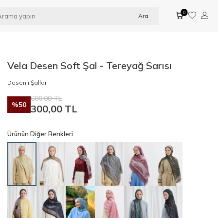
0
Ara
Vela Desen Soft Şal - Tereyağ Sarısı
Desenli Şallar
600,00
TL
%
50
300,00
TL
Ürünün Diğer Renkleri