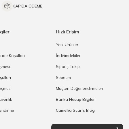
KAPIDA ÖDEME
giler
Hızlı Erişim
a
Yeni Ürünler
İade Koşulları
İndirimdekiler
eşmesi
Sipariş Takip
şulları
Sepetim
eşmesi
Müşteri Değerlendirmeleri
Güvenlik
Banka Hesap Bilgileri
lendirme
Camellia Scarfs Blog
X