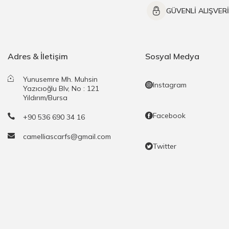
GÜVENLİ ALIŞVER
Adres & İletişim
Sosyal Medya
Yunusemre Mh. Muhsin
Instagram
Yazıcıoğlu Blv, No : 121
Yıldırım/Bursa
Facebook
+90 536 690 34 16
camelliascarfs@gmail.com
Twitter