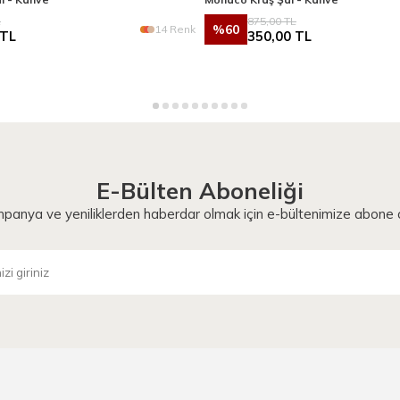
L
875,00
TL
%
60
14 Renk
TL
350,00
TL
E-Bülten Aboneliği
panya ve yeniliklerden haberdar olmak için e-bültenimize abone o