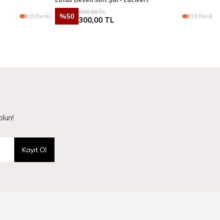
600,00
TL
%
50
18 Renk
19 Renk
300,00
TL
lun!
Kayıt Ol