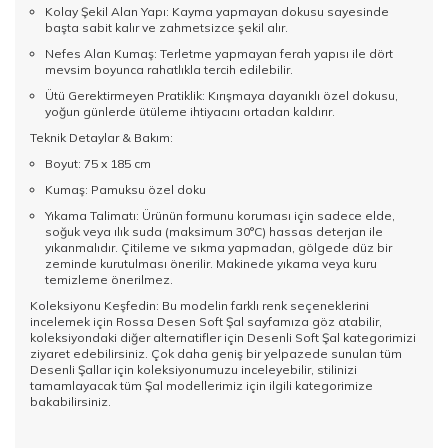
Kolay Şekil Alan Yapı: Kayma yapmayan dokusu sayesinde
başta sabit kalır ve zahmetsizce şekil alır.
Nefes Alan Kumaş: Terletme yapmayan ferah yapısı ile dört
mevsim boyunca rahatlıkla tercih edilebilir.
Ütü Gerektirmeyen Pratiklik: Kırışmaya dayanıklı özel dokusu,
yoğun günlerde ütüleme ihtiyacını ortadan kaldırır.
Teknik Detaylar & Bakım:
Boyut: 75 x 185 cm
Kumaş: Pamuksu özel doku
Yıkama Talimatı: Ürünün formunu koruması için sadece elde,
soğuk veya ılık suda (maksimum 30°C) hassas deterjan ile
yıkanmalıdır. Çitileme ve sıkma yapmadan, gölgede düz bir
zeminde kurutulması önerilir. Makinede yıkama veya kuru
temizleme önerilmez.
Koleksiyonu Keşfedin: Bu modelin farklı renk seçeneklerini
incelemek için Rossa Desen Soft Şal sayfamıza göz atabilir,
koleksiyondaki diğer alternatifler için
Desenli Soft Şal
kategorimizi
ziyaret edebilirsiniz. Çok daha geniş bir yelpazede sunulan tüm
Desenli Şallar
için koleksiyonumuzu inceleyebilir, stilinizi
tamamlayacak tüm
Şal
modellerimiz için ilgili kategorimize
bakabilirsiniz.