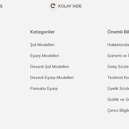
İŞ
KOLAY İADE
Kategoriler
Önemli Bil
Şal Modelleri
Hakkımızd
Eşarp Modelleri
Garanti ve 
Desenli Şal Modelleri
Satış Sözl
Desenli Eşarp Modelleri
Teslimat Ko
Pamuklu Eşarp
Üyelik Sözl
Gizlilik ve 
Çerez Bilgi