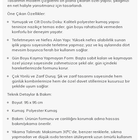
Tasarımın modern çizgilerini ön plana çıkaran özel yapısı, şıklığınızı
en net haliyle yansıtmanız için tasarlandı.
Öne Çıkan Özellikler:
Yumuşak ve Cilt Dostu Doku: Kaliteli polyester kumaş yapısı
teninize nazikçe temas eder, gün boyu rahatsızlık vermeden
konforlu bir deneyim yaşatır.
Terletmeyen ve Nefes Alan Yapı: Yüksek nefes alabilirlik sunan
iplik yapısı sayesinde terletme yapmaz; yaz ve kış aylarında dört
mevsim boyunca ferah bir kullanım sağlar.
Gün Boyu Kayma Yapmayan Form: Başta sabit kalan ve kaymayan
özel yüzeyi sayesinde zahmetsizce şekil alır, gün içindeki
hareketlerinizde formunu korur.
Çok Yönlü ve Zarif Duruş: Şık ve zarif tasarımı sayesinde hem
günlük kombinlerinize hem de özel davet stillerinize kusursuz bir
şekilde uyum sağlar.
Teknik Detaylar & Bakım:
Boyut: 95 x 95 cm
Kumaş: Polyester Kumaş
Bakım: Ürünün formunu ve canlılığını korumak adına hassas
bakım/yıkama önerilir.
Yıkama Talimatı: Maksimum 30°C’de, benzer renklerle, sıkma
yapmadan ve düşük ısıda tersten ütüleyerek uzun ömürlü kullanım